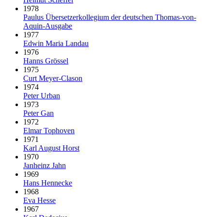
1978
Paulus Über­setzer­kollegium der deut­schen Thomas-von-
Aquin-Ausgabe
1977
Edwin Maria Landau
1976
Hanns Grössel
1975
Curt Meyer-Clason
1974
Peter Urban
1973
Peter Gan
1972
Elmar Tophoven
1971
Karl August Horst
1970
Janheinz Jahn
1969
Hans Hennecke
1968
Eva Hesse
1967