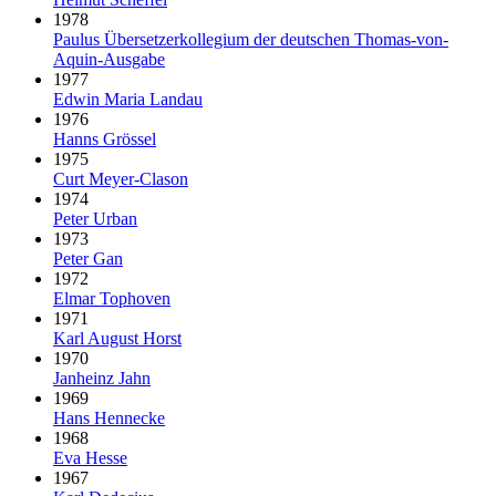
1978
Paulus Über­setzer­kollegium der deut­schen Thomas-von-
Aquin-Ausgabe
1977
Edwin Maria Landau
1976
Hanns Grössel
1975
Curt Meyer-Clason
1974
Peter Urban
1973
Peter Gan
1972
Elmar Tophoven
1971
Karl August Horst
1970
Janheinz Jahn
1969
Hans Hennecke
1968
Eva Hesse
1967