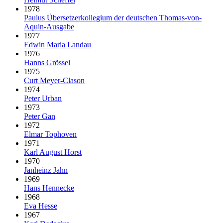
1978
Paulus Über­setzer­kollegium der deut­schen Thomas-von-
Aquin-Ausgabe
1977
Edwin Maria Landau
1976
Hanns Grössel
1975
Curt Meyer-Clason
1974
Peter Urban
1973
Peter Gan
1972
Elmar Tophoven
1971
Karl August Horst
1970
Janheinz Jahn
1969
Hans Hennecke
1968
Eva Hesse
1967