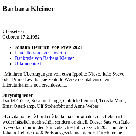
Barbara Kleiner
Übersetzerin
Geboren 17.2.1952
Johann-Heinrich-Voß-Preis 2021
Laudatio von Iso Camartin
Dankrede von Barbara Kleiner
Urkundentext
Mit ihren Übertragungen von etwa Ippolito Nievo, Italo Svevo
oder Primo Levi hat sie zentrale Werke des italienischen
Literaturkanons neu erschlossen...
Jurymitglieder
Daniel Göske, Susanne Lange, Gabriele Leupold, Terézia Mora,
Ernst Osterkamp, Ulf Stolterfoht und Anne Weber
»La vita non è nè brutta nè bella ma è originale«, das Leben ist
weder hässlich noch schön sondern originell. Dieser Satz von Italo
Svevo kam mir in den Sinn, als ich erfuhr, dass ich 2021 mit dem
Johann Heinrich Voß Preis ausgezeichnet werde. Durch meine