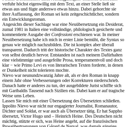
verfuhr höchst eigenwillig mit dem Text, an einer Stelle ließ sie
etwas aus und fügte anderswo etwas hinzu. Dabei gehorchte sie
ihrer Auffassung, der Roman sei kein zeitgeschichtlicher, sondern
ein Entwicklungsroman.
Angesichts dieser Sachlage war eine Neuübersetzung ein Desiderat,
zumal 1981 in Italien eine vollständige, philologisch gesicherte und
kommentierte Ausgabe der
Confessioni
erschienen war. In meiner
Neuübersetzung habe ich mich in erster Linie bemüht, die Syntax so
genau wie möglich nachzubilden. Die ist komplex aber überall
transparent. Dadurch tritt der historische Charakter des Textes ganz
von selbst deutlich hervor. Entstanden ist nach meinem Dafürhalten
eine vielstimmige und ausgefeilte Prosa, temperamentvoll und doch
klar − wie Primo Levi es von literarischen Texten forderte, in denen
er Dunkelheit nicht tolerieren mochte.
Nievo war neunundzwanzig Jahre alt, als er den Roman in knapp
einem Jahr ohne Verbesserungen oder Korrekturen niederschrieb.
Danach hatte er anderes zu tun, der ausgebildete Jurist schiffte sich
mit Garibaldis Tausend nach Sizilien ein. Dabei kam er auf tragische
Weise ums Leben.
Lassen Sie mich mit einer Übersetzung des Übersetzten schließen.
Ippolito Nievo war nicht nur engagierter Journalist, Romanautor,
Dichter und Soldat, er war auch als Übersetzer tätig. Er hat Sappho
übersetzt, Victor Hugo und – Heinrich Heine. Des Deutschen nicht
mächtig, stützte er sich, was Heine angeht, auf die französischen
Prosaübertragungen von Gérard de Nerval, was damals gängige