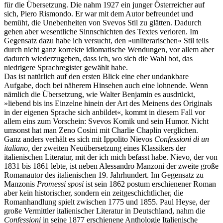
für die Übersetzung. Die nahm 1927 ein junger Österreicher auf
sich, Piero Rismondo. Er war mit dem Autor befreundet und
bemüht, die Unebenheiten von Svevos Stil zu glätten. Dadurch
gehen aber wesentliche Sinnschichten des Textes verloren. Im
Gegensatz dazu habe ich versucht, den »unliterarischen« Stil teils
durch nicht ganz korrekte idiomatische Wendungen, vor allem aber
dadurch wiederzugeben, dass ich, wo sich die Wahl bot, das
niedrigere Sprachregister gewählt habe.
Das ist natürlich auf den ersten Blick eine eher undankbare
Aufgabe, doch bei näherem Hinsehen auch eine lohnende. Wenn
nämlich die Übersetzung, wie Walter Benjamin es ausdrückt,
»liebend bis ins Einzelne hinein der Art des Meinens des Originals
in der eigenen Sprache sich anbildet«, kommt in diesem Fall vor
allem eins zum Vorschein: Svevos Komik und sein Humor. Nicht
umsonst hat man Zeno Cosini mit Charlie Chaplin verglichen.
Ganz anders verhält es sich mit Ippolito Nievos
Confessioni di un
italiano
, der zweiten Neuübersetzung eines Klassikers der
italienischen Literatur, mit der ich mich befasst habe. Nievo, der von
1831 bis 1861 lebte, ist neben Alessandro Manzoni der zweite große
Romanautor des italienischen 19. Jahrhundert. Im Gegensatz zu
Manzonis
Promessi sposi
ist sein 1862 postum erschienener Roman
aber kein historischer, sondern ein zeitgeschichtlicher, die
Romanhandlung spielt zwischen 1775 und 1855. Paul Heyse, der
große Vermittler italienischer Literatur in Deutschland, nahm die
Confessioni
in seine 1877 erschienene Anthologie Italienische