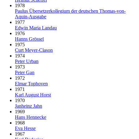
1978
Paulus Über­setzer­kollegium der deut­schen Thomas-von-
Aquin-Ausgabe
1977
Edwin Maria Landau
1976
Hanns Grössel
1975
Curt Meyer-Clason
1974
Peter Urban
1973
Peter Gan
1972
Elmar Tophoven
1971
Karl August Horst
1970
Janheinz Jahn
1969
Hans Hennecke
1968
Eva Hesse
1967