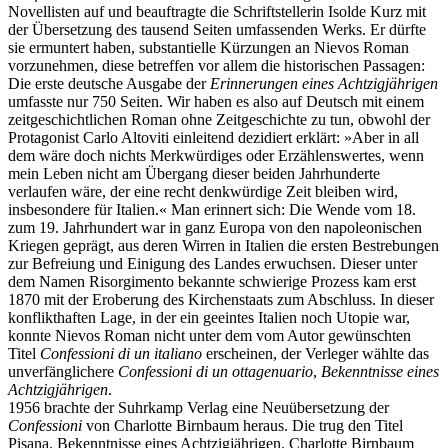
Novellisten auf und beauftragte die Schriftstellerin Isolde Kurz mit
der Übersetzung des tausend Seiten umfassenden Werks. Er dürfte
sie ermuntert haben, substantielle Kürzungen an Nievos Roman
vorzunehmen, diese betreffen vor allem die historischen Passagen:
Die erste deutsche Ausgabe der
Erinnerungen eines Achtzigjährigen
umfasste nur 750 Seiten. Wir haben es also auf Deutsch mit einem
zeitgeschichtlichen Roman ohne Zeitgeschichte zu tun, obwohl der
Protagonist Carlo Altoviti einleitend dezidiert erklärt: »Aber in all
dem wäre doch nichts Merkwürdiges oder Erzählenswertes, wenn
mein Leben nicht am Übergang dieser beiden Jahrhunderte
verlaufen wäre, der eine recht denkwürdige Zeit bleiben wird,
insbesondere für Italien.« Man erinnert sich: Die Wende vom 18.
zum 19. Jahrhundert war in ganz Europa von den napoleonischen
Kriegen geprägt, aus deren Wirren in Italien die ersten Bestrebungen
zur Befreiung und Einigung des Landes erwuchsen. Dieser unter
dem Namen Risorgimento bekannte schwierige Prozess kam erst
1870 mit der Eroberung des Kirchenstaats zum Abschluss. In dieser
konflikthaften Lage, in der ein geeintes Italien noch Utopie war,
konnte Nievos Roman nicht unter dem vom Autor gewünschten
Titel
Confessioni di un italiano
erscheinen, der Verleger wählte das
unverfänglichere
Confessioni di un ottagenuario
,
Bekenntnisse eines
Achtzigjährigen
.
1956 brachte der Suhrkamp Verlag eine Neuübersetzung der
Confessioni
von Charlotte Birnbaum heraus. Die trug den Titel
Pisana. Bekenntnisse eines Achtzigjährigen. Charlotte Birnbaum