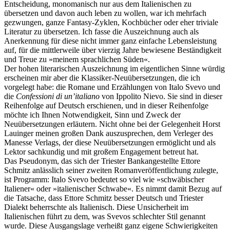
Entscheidung, monomanisch nur aus dem Italienischen zu
übersetzen und davon auch leben zu wollen, war ich mehrfach
gezwungen, ganze Fantasy-Zyklen, Kochbücher oder eher triviale
Literatur zu übersetzen. Ich fasse die Auszeichnung auch als
Anerkennung für diese nicht immer ganz einfache Lebensleistung
auf, für die mittlerweile über vierzig Jahre bewiesene Beständigkeit
und Treue zu »meinem sprachlichen Süden«.
Der hohen literarischen Auszeichnung im eigentlichen Sinne würdig
erscheinen mir aber die Klassiker-Neuübersetzungen, die ich
vorgelegt habe: die Romane und Erzählungen von Italo Svevo und
die
Confessioni di un’italiano
von Ippolito Nievo. Sie sind in dieser
Reihenfolge auf Deutsch erschienen, und in dieser Reihenfolge
möchte ich Ihnen Notwendigkeit, Sinn und Zweck der
Neuübersetzungen erläutern. Nicht ohne bei der Gelegenheit Horst
Lauinger meinen großen Dank auszusprechen, dem Verleger des
Manesse Verlags, der diese Neuübersetzungen ermöglicht und als
Lektor sachkundig und mit großem Engagement betreut hat.
Das Pseudonym, das sich der Triester Bankangestellte Ettore
Schmitz anlässlich seiner zweiten Romanveröffentlichung zulegte,
ist Programm: Italo Svevo bedeutet so viel wie »schwäbischer
Italiener« oder »italienischer Schwabe«. Es nimmt damit Bezug auf
die Tatsache, dass Ettore Schmitz besser Deutsch und Triester
Dialekt beherrschte als Italienisch. Diese Unsicherheit im
Italienischen führt zu dem, was Svevos schlechter Stil genannt
wurde. Diese Ausgangslage verheißt ganz eigene Schwierigkeiten