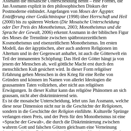
Assmann die mosaische Unterscheidung nennt – eine Formel, die
Jan Assmann explizit in den philosophischen Diskurs der
Postmoderne einbindet. Angefangen von
Moses der Ägypter.
Entzifferung einer Gedächtnisspur
(1998) über
Herrschaft und Heil
(2000) bis zu späteren Werken (
Die Mosaische Unterscheidung
oder Der Preis des Monotheismus
, 2003;
Monotheismus und die
Sprache der Gewalt
, 2006) erkennt Assmann in der biblischen Figur
des Moses die Trennlinie zwischen spätbronzezeitlichem
Kosmotheismus und eisenzeitlichem Monotheismus. Im ersten
Modell, das der ägyptischen, aber auch anderen Religionen im
Altertum und in der Gegenwart anhaftet, ist auch die Götterwelt ein
Teil der immanenten Schöpfung: Das Heil der Götter hängt ja von
jenem der Menschen ab, weil göttliche Macht erst durch den
menschlichen Kult gesichert wird. In dieser Form religiöser
Erfahrung gehen Menschen in den Krieg für eine Reihe von
Gründen und können im Namen von allerlei Ideologien die
grausamsten Taten vollziehen, aber nicht aus religiösen
Erwägungen. In dieser Kultur kann das religiöse Phänomen an sich
grausam, nicht aber diskriminierend sein.
Es ist die mosaische Unterscheidung, lehrt uns Jan Assmann, welche
diese neue Dimension nicht nur in die Geschichte der
Religionen
,
sondern in die Geschichte der
Religion
einführte. Kulturelle Sprünge
verlangen einen Preis, und der Preis für den Monotheismus ist eine
»Sprache der Gewalt«, die durch die Diskriminierung zwischen
wahrem Gott und falschen Götzen gleichsam eine Verneinung