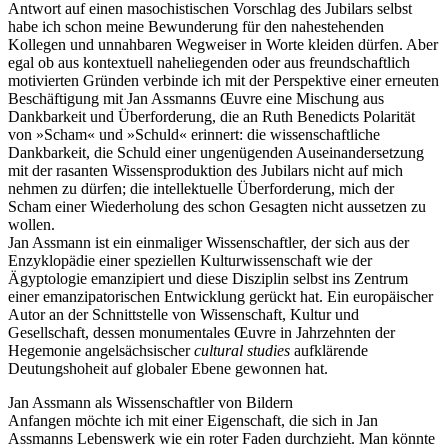
Antwort auf einen masochistischen Vorschlag des Jubilars selbst
habe ich schon meine Bewunderung für den nahestehenden
Kollegen und unnahbaren Wegweiser in Worte kleiden dürfen. Aber
egal ob aus kontextuell naheliegenden oder aus freundschaftlich
motivierten Gründen verbinde ich mit der Perspektive einer erneuten
Beschäftigung mit Jan Assmanns Œuvre eine Mischung aus
Dankbarkeit und Überforderung, die an Ruth Benedicts Polarität
von »Scham« und »Schuld« erinnert: die wissenschaftliche
Dankbarkeit, die Schuld einer ungenügenden Auseinandersetzung
mit der rasanten Wissensproduktion des Jubilars nicht auf mich
nehmen zu dürfen; die intellektuelle Überforderung, mich der
Scham einer Wiederholung des schon Gesagten nicht aussetzen zu
wollen.
Jan Assmann ist ein einmaliger Wissenschaftler, der sich aus der
Enzyklopädie einer speziellen Kulturwissenschaft wie der
Ägyptologie emanzipiert und diese Disziplin selbst ins Zentrum
einer emanzipatorischen Entwicklung gerückt hat. Ein europäischer
Autor an der Schnittstelle von Wissenschaft, Kultur und
Gesellschaft, dessen monumentales Œuvre in Jahrzehnten der
Hegemonie angelsächsischer
cultural studies
aufklärende
Deutungshoheit auf globaler Ebene gewonnen hat.
Jan Assmann als Wissenschaftler von Bildern
Anfangen möchte ich mit einer Eigenschaft, die sich in Jan
Assmanns Lebenswerk wie ein roter Faden durchzieht. Man könnte