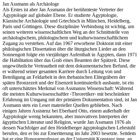
Jan Assmann als Archäologe
Als Erstes ist aber Jan Assmann der berühmteste Vertreter der
Ägyptologie auf globaler Ebene. Er studierte Ägyptologie,
Klassische Archäologie und Griechisch in München, Heidelberg,
Paris und Göttingen. Diese disziplinäre Verbindung ist wichtig, um
seinen weiteren wissenschaftlichen Weg an der Schnittstelle von
archäologischem, philologischem und kulturwissenschaftlichem
Zugang zu verstehen. Auf das 1967 erworbene Doktorat mit einer
philologischen Dissertation über die liturgischen Lieder an den
Sonnengott folgte ein vierjähriger Aufenthalt in Ägypten, dann 1971
die Habilitation über das Grab eines Beamten der Spätzeit. Diese
ungewöhnliche Vertrautheit mit dem dokumentarischen Befund, die
er während seiner gesamten Karriere durch Leitung von und
Beteiligung an Feldarbeit in den thebanischen Elitegräbern der
späten Bronzezeit und der Eisenzeit kontinuierlich ausbaute, ist ein
oft unterschätztes Merkmal von Assmanns Wissenschaft: Während
die meisten Kulturwissenschaftler ›Theoretiker‹ mit beschränkter
Erfahrung im Umgang mit der primären Dokumentation sind, ist Jan
Assmann stets ein Leser materieller Quellen geblieben. Nach
einigen Jahren Assistenz bei Eberhard Otto, einem außerhalb der
Ägyptologie wenig bekannten, aber innovativen Interpreten der
ägyptischen Literatur und Religion, wurde Jan Assmann 1976 als
dessen Nachfolger auf den Heidelberger ägyptologischen Lehrstuhl
berufen, den er bis zur Emeritierung im Jahr 2003 besetzte. Seitdem
hat er eine Honorarprofessur an der Universität Konstanz inne, an