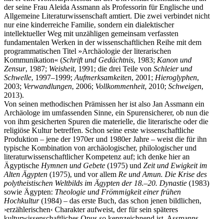
der seine Frau Aleida Assmann als Professorin für Englische und
Allgemeine Literaturwissenschaft amtiert. Die zwei verbindet nicht
nur eine kinderreiche Familie, sondern ein dialektischer
intellektueller Weg mit unzähligen gemeinsam verfassten
fundamentalen Werken in der wissenschaftlichen Reihe mit dem
programmatischen Titel »Archäologie der literarischen
Kommunikation« (
Schrift und Gedächtnis
, 1983;
Kanon und
Zensur
, 1987;
Weisheit
, 1991; die drei Teile von
Schleier und
Schwelle
, 1997–1999;
Aufmerksamkeiten
, 2001;
Hieroglyphen
,
2003;
Verwandlungen
, 2006;
Vollkommenheit
, 2010;
Schweigen
,
2013).
Von seinen methodischen Prämissen her ist also Jan Assmann ein
Archäologe im umfassenden Sinne, ein Spurensicherer, ob nun die
von ihm gesicherten Spuren die materielle, die literarische oder die
religiöse Kultur betreffen. Schon seine erste wissenschaftliche
Produktion – jene der 1970er und 1980er Jahre – weist die für ihn
typische Kombination von archäologischer, philologischer und
literaturwissenschaftlicher Kompetenz auf; ich denke hier an
Ägyptische
Hymnen und Gebete
(1975) und
Zeit und Ewigkeit im
Alten Ägypten
(1975), und vor allem
Re und Amun. Die Krise des
polytheistischen Weltbilds im Ägypten der 18.–20. Dynastie
(1983)
sowie Ägypten:
Theologie und Frömmigkeit einer frühen
Hochkultur
(1984) – das erste Buch, das schon jenen bildlichen,
›erzählerischen‹ Charakter aufweist, der für sein späteres
kulturwissenschaftliches Opus so kennzeichnend ist. Assmanns