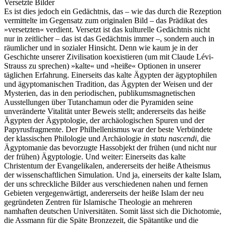
Versetzte Bilder
Es ist dies jedoch ein Gedächtnis, das – wie das durch die Rezeption
vermittelte im Gegensatz zum originalen Bild – das Prädikat des
»versetzten« verdient. Versetzt ist das kulturelle Gedächtnis nicht
nur in zeitlicher – das ist das Gedächtnis immer –, sondern auch in
räumlicher und in sozialer Hinsicht. Denn wie kaum je in der
Geschichte unserer Zivilisation koexistieren (um mit Claude Lévi-
Strauss zu sprechen) »kalte« und »heiße« Optionen in unserer
täglichen Erfahrung. Einerseits das kalte Ägypten der ägyptophilen
und ägyptomanischen Tradition, das Ägypten der Weisen und der
Mysterien, das in den periodischen, publikumsmagnetischen
Ausstellungen über Tutanchamun oder die Pyramiden seine
unveränderte Vitalität unter Beweis stellt; andererseits das heiße
Ägypten der Ägyptologie, der archäologischen Spuren und der
Papyrusfragmente. Der Philhellenismus war der beste Verbündete
der klassischen Philologie und Archäologie
in statu nascendi
, die
Ägyptomanie das bevorzugte Hassobjekt der frühen (und nicht nur
der frühen) Ägyptologie. Und weiter: Einerseits das kalte
Christentum der Evangelikalen, andererseits der heiße Atheismus
der wissenschaftlichen Simulation. Und ja, einerseits der kalte Islam,
der uns schreckliche Bilder aus verschiedenen nahen und fernen
Gebieten vergegenwärtigt, andererseits der heiße Islam der neu
gegründeten Zentren für Islamische Theologie an mehreren
namhaften deutschen Universitäten. Somit lässt sich die Dichotomie,
die Assmann für die Späte Bronzezeit, die Spätantike und die