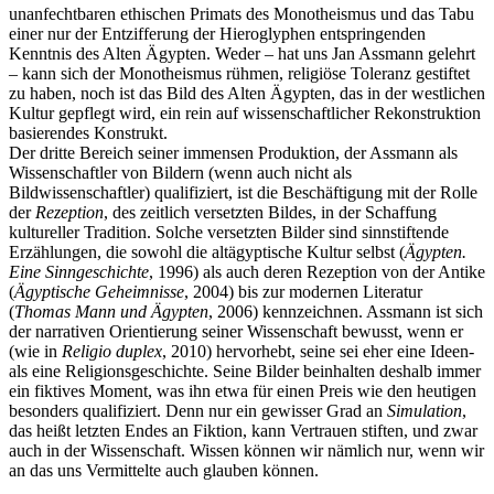
unanfechtbaren ethischen Primats des Monotheismus und das Tabu
einer nur der Entzifferung der Hieroglyphen entspringenden
Kenntnis des Alten Ägypten. Weder – hat uns Jan Assmann gelehrt
– kann sich der Monotheismus rühmen, religiöse Toleranz gestiftet
zu haben, noch ist das Bild des Alten Ägypten, das in der westlichen
Kultur gepflegt wird, ein rein auf wissenschaftlicher Rekonstruktion
basierendes Konstrukt.
Der dritte Bereich seiner immensen Produktion, der Assmann als
Wissenschaftler von Bildern (wenn auch nicht als
Bildwissenschaftler) qualifiziert, ist die Beschäftigung mit der Rolle
der
Rezeption
, des zeitlich versetzten Bildes, in der Schaffung
kultureller Tradition. Solche versetzten Bilder sind sinnstiftende
Erzählungen, die sowohl die altägyptische Kultur selbst (
Ägypten.
Eine Sinngeschichte
, 1996) als auch deren Rezeption von der Antike
(
Ägyptische Geheimnisse
, 2004) bis zur modernen Literatur
(
Thomas Mann und Ägypten
, 2006) kennzeichnen. Assmann ist sich
der narrativen Orientierung seiner Wissenschaft bewusst, wenn er
(wie in
Religio duplex
, 2010) hervorhebt, seine sei eher eine Ideen-
als eine Religionsgeschichte. Seine Bilder beinhalten deshalb immer
ein fiktives Moment, was ihn etwa für einen Preis wie den heutigen
besonders qualifiziert. Denn nur ein gewisser Grad an
Simulation
,
das heißt letzten Endes an Fiktion, kann Vertrauen stiften, und zwar
auch in der Wissenschaft. Wissen können wir nämlich nur, wenn wir
an das uns Vermittelte auch glauben können.