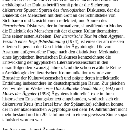
archäologischer Duktus betrifft somit primär die Sicherung
diskursiver Spuren: Spuren des
theologischen
Diskurses, der die
Dialektik des Menschen mit dem Gott an der Schnittstelle von
Sichtbarem und Unsichtbarem reflektiert, und Spuren des
literarischen
Diskurses, der in formativem, sinnstiftendem Modus
die Dialektik des Menschen mit der eigenen Kultur thematisiert.
Eine seiner ersten Arbeiten,
Der literarische Text im alten Ägypten.
Versuch einer Begriffsbestimmung
(1974), ist eines der am meisten
zitierten Papers in der Geschichte der Ägyptologie. Die von
Assmann aufgeworfene Frage nach den distinktiven Merkmalen
eines ägyptischen literarischen Diskurses kennzeichnete die
Entwicklung der ägyptischen Literaturwissenschaft in den
darauffolgenden zwanzig Jahren. Und die schon erwähnte Reihe
»Archäologie der literarischen Kommunikation« wurde zur
Brutstätte der Kulturwissenschaft und prägte deren intellektuelle
Entfaltung insbesondere im deutschsprachigen Raum. Zur gleichen
Zeit wurden in Werken wie
Das kulturelle Gedächtnis
(1992) und
Moses der Ägypter
(1998) Ägyptens kulturelle Texte in ihren
historischen Entstehungskontext eingebunden, wodurch sich ein
diskursiver Kreis (mit Israel bzw. der Spätantike) schließen konnte,
der in der akademischen Ägyptologie seit dem 19. Jahrhundert nicht
mehr bestand und im 20. Jahrhundert in einem gewissen Sinne sogar
tabuisiert worden war.
Jan Assmann als post-Ägyptologe