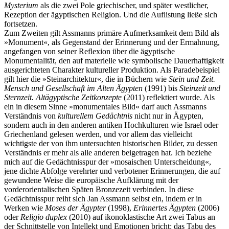
Mysterium
als die zwei Pole griechischer, und später westlicher,
Rezeption der ägyptischen Religion. Und die Auflistung ließe sich
fortsetzen.
Zum Zweiten gilt Assmanns primäre Aufmerksamkeit dem Bild als
»Monument«, als Gegenstand der Erinnerung und der Ermahnung,
angefangen von seiner Reflexion über die ägyptische
Monumentalität, den auf materielle wie symbolische Dauerhaftigkeit
ausgerichteten Charakter kultureller Produktion. Als Paradebeispiel
gilt hier die »Steinarchitektur«, die in Büchern wie
Stein und Zeit.
Mensch und Gesellschaft im Alten Ägypten
(1991) bis
Steinzeit und
Sternzeit. Altägyptische Zeitkonzepte
(2011) reflektiert wurde. Als
ein in diesem Sinne »monumentales Bild« darf auch Assmanns
Verständnis von
kulturellem Gedächtnis
nicht nur in Ägypten,
sondern auch in den anderen antiken Hochkulturen wie Israel oder
Griechenland gelesen werden, und vor allem das vielleicht
wichtigste der von ihm untersuchten historischen Bilder, zu dessen
Verständnis er mehr als alle anderen beigetragen hat. Ich beziehe
mich auf die Gedächtnisspur der »mosaischen Unterscheidung«,
jene dichte Abfolge verehrter und verbotener Erinnerungen, die auf
gewundene Weise die europäische Aufklärung mit der
vorderorientalischen Späten Bronzezeit verbinden. In diese
Gedächtnisspur reiht sich Jan Assmann selbst ein, indem er in
Werken wie
Moses der Ägypter
(1998),
Erinnertes Ägypten
(2006)
oder
Religio duplex
(2010) auf ikonoklastische Art zwei Tabus an
der Schnittstelle von Intellekt und Emotionen bricht: das Tabu des