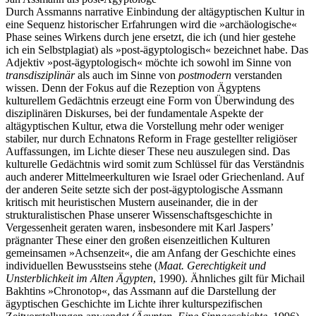
Durch Assmanns narrative Einbindung der altägyptischen Kultur in
eine Sequenz historischer Erfahrungen wird die »archäologische«
Phase seines Wirkens durch jene ersetzt, die ich (und hier gestehe
ich ein Selbstplagiat) als »post-ägyptologisch« bezeichnet habe. Das
Adjektiv »post-ägyptologisch« möchte ich sowohl im Sinne von
transdisziplinär
als auch im Sinne von
postmodern
verstanden
wissen. Denn der Fokus auf die Rezeption von Ägyptens
kulturellem Gedächtnis erzeugt eine Form von Überwindung des
disziplinären Diskurses, bei der fundamentale Aspekte der
altägyptischen Kultur, etwa die Vorstellung mehr oder weniger
stabiler, nur durch Echnatons Reform in Frage gestellter religiöser
Auffassungen, im Lichte dieser These neu auszulegen sind. Das
kulturelle Gedächtnis wird somit zum Schlüssel für das Verständnis
auch anderer Mittelmeerkulturen wie Israel oder Griechenland. Auf
der anderen Seite setzte sich der post-ägyptologische Assmann
kritisch mit heuristischen Mustern auseinander, die in der
strukturalistischen Phase unserer Wissenschaftsgeschichte in
Vergessenheit geraten waren, insbesondere mit Karl Jaspers’
prägnanter These einer den großen eisenzeitlichen Kulturen
gemeinsamen »Achsenzeit«, die am Anfang der Geschichte eines
individuellen Bewusstseins stehe (
Maat. Gerechtigkeit und
Unsterblichkeit im Alten Ägypten
, 1990). Ähnliches gilt für Michail
Bakhtins »Chronotop«, das Assmann auf die Darstellung der
ägyptischen Geschichte im Lichte ihrer kulturspezifischen