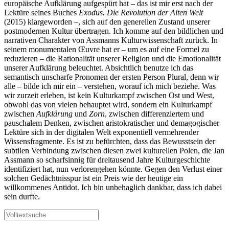
europäische Aufklärung aufgespürt hat – das ist mir erst nach der
Lektüre seines Buches
Exodus. Die Revolution der Alten Welt
(2015) klargeworden –, sich auf den generellen Zustand unserer
postmodernen Kultur übertragen. Ich komme auf den bildlichen und
narrativen Charakter von Assmanns Kulturwissenschaft zurück. In
seinem monumentalen Œuvre hat er – um es auf eine Formel zu
reduzieren – die Rationalität unserer Religion und die Emotionalität
unserer Aufklärung beleuchtet. Absichtlich benutze ich das
semantisch unscharfe Pronomen der ersten Person Plural, denn wir
alle – bilde ich mir ein – verstehen, worauf ich mich beziehe. Was
wir zurzeit erleben, ist kein Kulturkampf zwischen Ost und West,
obwohl das von vielen behauptet wird, sondern ein Kulturkampf
zwischen
Aufklärung
und
Zorn
, zwischen differenziertem und
pauschalem Denken, zwischen aristokratischer und demagogischer
Lektüre sich in der digitalen Welt exponentiell vermehrender
Wissensfragmente. Es ist zu befürchten, dass das Bewusstsein der
subtilen Verbindung zwischen diesen zwei kulturellen Polen, die Jan
Assmann so scharfsinnig für dreitausend Jahre Kulturgeschichte
identifiziert hat, nun verlorengehen könnte. Gegen den Verlust einer
solchen Gedächtnisspur ist ein Preis wie der heutige ein
willkommenes Antidot. Ich bin unbehaglich dankbar, dass ich dabei
sein durfte.