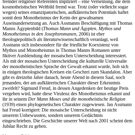
fremder religiöser Referenten impliziert – eine Verneinung, die dem
kosmotheistischen Weltbild fremd war. Trotz (oder vielleicht sogar
wegen) seines emanzipatorischen, aufklärerischen Potentials haftet
somit dem Monotheismus der Keim der gewaltsamen
Auseinandersetzung an. Auch Assmanns Beschäftigung mit Thomas
Manns Ägyptenbild (
Thomas Mann und Ägypten. Mythos und
Monotheismus in den Josephsromanen
, 2006) ist eher
theologiepolitisch als literaturwissenschaftlich veranlagt, weil
Assmann sich insbesondere für die friedliche Koexistenz von
Mythos und Monotheismus in Thomas Manns Romanen unter
fiktiver Ausblendung der mosaischen Unterscheidung interessiert.
Als mit der mosaischen Unterscheidung die kulturelle Universalie
der monotheistischen Sprache der Gewalt erkannt wurde, hob sich
in einigen theologischen Kreisen ein Geschrei zum Skandalon. Aber
gibt es dreizehn Jahre danach, heute Abend in diesem Saal, noch
jemanden, der am aufklärerischen Charakter dieser Erkenntnis
zweifelt? Sigmund Freud, in dessen Angedenken der heutige Preis
vergeben wird, hatte diese Virulenz des Monotheismus erkannt und
ihr in seinem
Der Mann Moses und die monotheistische Religion
(1939) einen phylogenetischen Charakter zugewiesen. Jan Assmann
hat Freud korrigiert: Die mosaische Unterscheidung ist nicht
unserem Unbewussten, sondern unserem Gedächtnis
eingeschrieben. Die Geschichte unserer Welt nach 2001 scheint dem
Jubilar Recht zu geben.