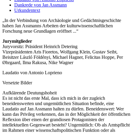
Dankrede von Jan Assmann
Urkundentext
In der Verbindung von Archäologie und Gedächtnisgeschichte
haben Jan Assmanns Arbeiten der kulturwissenschaftlichen
Forschung neue Grundlagen eröffnet ...
Jurymitglieder
Juryvorsitz: Präsident Heinrich Detering
Vizepräsidenten Aris Fioretos, Wolfgang Klein, Gustav Seibt,
Beisitzer László Földényi, Michael Hagner, Felicitas Hoppe, Per
Øhrgaard, Ilma Rakusa, Nike Wagner
Laudatio von Antonio Loprieno
Versetzte Bilder
Aufklärende Deutungshoheit
Es ist nicht das erste Mal, dass ich mich in der zugleich
beneidenswerten und ungemütlichen Situation befinde, eine
Laudatio auf Jan Assmann halten zu dürfen. Beneidenswert: Wer
kann das Privileg verkennen, das in der Möglichkeit der öffentlichen
Reflexion über einen der grandiosen Protagonisten der
intellektuellen Gegenwart besteht? Ungemütlich: Ob als Amtspflicht
im Rahmen einer wissenschaftspolitischen Funktion oder als