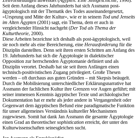
Zeitvorstellungen anwendet (
Ägypten. Eine Sinngeschichte
, 1996).
Seit dem Anfang dieses Jahrhunderts hat sich Assmann post-
ägyptologisch mit der Thematik des Todes auseinandergesetzt,
»Ursprung und Mitte der Kultur«, wie er in seinem
Tod und Jenseits
im Alten Ägypten
(2001) sagt, ein Thema, dem er auch in
vergleichender Hinsicht nachgeht (
Der Tod als Thema der
Kulturtheorie
, 2000).
Diese Arbeiten bezeichne ich deshalb als post-ägyptologisch, weil
sie noch mehr als eine Bereicherung, eine
Herausforderung
für die
Disziplin darstellten. Denn seit ihren ersten Schritten am Anfang des
19. Jahrhunderts hat sich die Ägyptologie in dialektischer
Opposition zur herrschenden Ägyptomanie definiert und als
Disziplin verortet. Deshalb hat sie seit ihren Anfängen einen
technisch-positivistischen Zugang privilegiert. Große Thesen
werden – oft durchaus aus guten Gründen – mit Skepsis beäugelt.
Durch die Mobilisierung unterschiedlicher Erklärungsnarrative hat
Assmann der fachlichen Kultur ihre Grenzen vor Augen geführt; mit
seiner immensen Kenntnis ägyptischer Texte und archäologischer
Dokumentation hat er mehr als jeder andere in Vergangenheit oder
Gegenwart dem ägyptischen Befund eine paradigmatische Funktion
für unser allgemeines Verständnis kultureller Mechanismen
zugewiesen. Somit hat dank Jan Assmann die gesamte Ägyptologie
einen Grad an theoretischer
sophistication
erreicht, der unter den
Kulturwissenschaften seinesgleichen sucht.