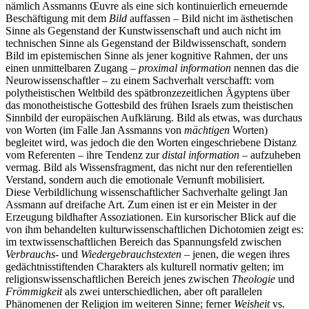
nämlich Assmanns Œuvre als eine sich kontinuierlich erneuernde
Beschäftigung mit dem
Bild
auffassen – Bild nicht im ästhetischen
Sinne als Gegenstand der Kunstwissenschaft und auch nicht im
technischen Sinne als Gegenstand der Bildwissenschaft, sondern
Bild im epistemischen Sinne als jener kognitive Rahmen, der uns
einen unmittelbaren Zugang –
proximal information
nennen das die
Neurowissenschaftler – zu einem Sachverhalt verschafft: vom
polytheistischen Weltbild des spätbronzezeitlichen Ägyptens über
das monotheistische Gottesbild des frühen Israels zum theistischen
Sinnbild der europäischen Aufklärung. Bild als etwas, was durchaus
von Worten (im Falle Jan Assmanns von
mächtigen
Worten)
begleitet wird, was jedoch die den Worten eingeschriebene Distanz
vom Referenten – ihre Tendenz zur
distal information
– aufzuheben
vermag. Bild als Wissensfragment, das nicht nur den referentiellen
Verstand, sondern auch die emotionale Vernunft mobilisiert.
Diese Verbildlichung wissenschaftlicher Sachverhalte gelingt Jan
Assmann auf dreifache Art. Zum einen ist er ein Meister in der
Erzeugung bildhafter Assoziationen. Ein kursorischer Blick auf die
von ihm behandelten kulturwissenschaftlichen Dichotomien zeigt es:
im textwissenschaftlichen Bereich das Spannungsfeld zwischen
Verbrauchs-
und
Wiedergebrauchstexten
– jenen, die wegen ihres
gedächtnisstiftenden Charakters als kulturell normativ gelten; im
religionswissenschaftlichen Bereich jenes zwischen
Theologie
und
Frömmigkeit
als zwei unterschiedlichen, aber oft parallelen
Phänomenen der Religion im weiteren Sinne; ferner
Weisheit
vs.