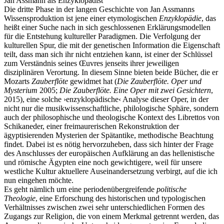
Jan Assmann als Enzyklopädist
Die dritte Phase in der langen Geschichte von Jan Assmanns
Wissensproduktion ist jene einer etymologischen
Enzyklopädie
, das
heißt einer Suche nach in sich geschlossenen Erklärungsmodellen
für die Entstehung kultureller Paradigmen. Die Verfolgung der
kulturellen Spur, die mit der genetischen Information die Eigenschaft
teilt, dass man sich ihr nicht entziehen kann, ist einer der Schlüssel
zum Verständnis seines Œuvres jenseits ihrer jeweiligen
disziplinären Verortung. In diesem Sinne bieten beide Bücher, die er
Mozarts
Zauberflöte
gewidmet hat (
Die Zauberflöte. Oper und
Mysterium
2005;
Die Zauberflöte. Eine Oper mit zwei Gesichtern
,
2015), eine solche ›enzyklopädische‹ Analyse dieser Oper, in der
nicht nur die musikwissenschaftliche, philologische Sphäre, sondern
auch der philosophische und theologische Kontext des Librettos von
Schikaneder, einer freimaurerischen Rekonstruktion der
ägyptisierenden Mysterien der Spätantike, methodische Beachtung
findet. Dabei ist es nötig hervorzuheben, dass sich hinter der Frage
des Anschlusses der europäischen Aufklärung an das hellenistische
und römische Ägypten eine noch gewichtigere, weil für unsere
westliche Kultur aktuellere Auseinandersetzung verbirgt, auf die ich
nun eingehen möchte.
Es geht nämlich um eine periodenübergreifende
politische
Theologie
, eine Erforschung des historischen und typologischen
Verhältnisses zwischen zwei sehr unterschiedlichen Formen des
Zugangs zur Religion, die von einem Merkmal getrennt werden, das