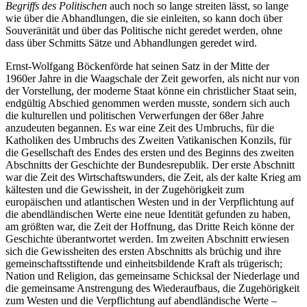
Begriffs des Politischen
auch noch so lange streiten lässt, so lange
wie über die Abhandlungen, die sie einleiten, so kann doch über
Souveränität und über das Politische nicht geredet werden, ohne
dass über Schmitts Sätze und Abhandlungen geredet wird.
Ernst-Wolfgang Böckenförde hat seinen Satz in der Mitte der
1960er Jahre in die Waagschale der Zeit geworfen, als nicht nur von
der Vorstellung, der moderne Staat könne ein christlicher Staat sein,
endgültig Abschied genommen werden musste, sondern sich auch
die kulturellen und politischen Verwerfungen der 68er Jahre
anzudeuten begannen. Es war eine Zeit des Umbruchs, für die
Katholiken des Umbruchs des Zweiten Vatikanischen Konzils, für
die Gesellschaft des Endes des ersten und des Beginns des zweiten
Abschnitts der Geschichte der Bundesrepublik. Der erste Abschnitt
war die Zeit des Wirtschaftswunders, die Zeit, als der kalte Krieg am
kältesten und die Gewissheit, in der Zugehörigkeit zum
europäischen und atlantischen Westen und in der Verpflichtung auf
die abendländischen Werte eine neue Identität gefunden zu haben,
am größten war, die Zeit der Hoffnung, das Dritte Reich könne der
Geschichte überantwortet werden. Im zweiten Abschnitt erwiesen
sich die Gewissheiten des ersten Abschnitts als brüchig und ihre
gemeinschaftsstiftende und einheitsbildende Kraft als trügerisch;
Nation und Religion, das gemeinsame Schicksal der Niederlage und
die gemeinsame Anstrengung des Wiederaufbaus, die Zugehörigkeit
zum Westen und die Verpflichtung auf abendländische Werte –