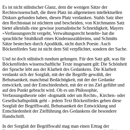
Es ist nicht stilistischer Glanz, dem die wenigen Sätze der
Rechtswissenschaft, die ihren Platz im allgemeinen intellektuellen
Diskurs gefunden haben, diesen Platz verdanken. Stahls Satz über
den Rechtsstaat ist nüchtern und bescheiden, von Kirchmanns Satz
bietet allenfalls eine gewisse journalistische Schneidigkeit, Mayers
»Verfassungsrecht vergeht, Verwaltungsrecht besteht« hat die
sprachliche Strahlkraft eines Kinderauszählreims, und Schmitts
Sätze bestechen durch Apodiktik, nicht durch Poesie. Auch
Böckenfördes Satz ist nicht dem Stil verpflichtet, sondern der Sache.
Und ist doch stilistisch rundum gelungen. Für den Satz gilt, was für
Böckenfördes wissenschaftliche Texte insgesamt gilt: Die Schönheit
der Sprache lebt aus der Klarheit des Gedankens. Die Klarheit
verdankt sich der Sorgfalt, mit der die Begriffe gewählt, der
Behutsamkeit, manchmal Bedächtigkeit, mit der der Gedanke
entwickelt, und der Entschiedenheit, mit der er ins Ziel geführt und
auf den Punkt gebracht wird. Ob es um Philosophie,
Verfassungstheorie oder -dogmatik oder um Rechts-, Kirchen- oder
Gesellschaftspolitik geht – jedem Text Böckenfördes geben diese
Sorgfalt der Begriffswahl, Behutsamkeit der Entwicklung und
Entschiedenheit der Zielführung des Gedankens die besondere
Handschrift.
In der Sorgfalt der Begriffswahl mag man einen Ertrag der