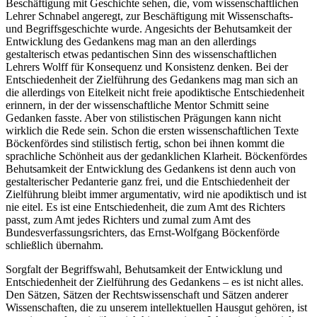
Beschäftigung mit Geschichte sehen, die, vom wissenschaftlichen
Lehrer Schnabel angeregt, zur Beschäftigung mit Wissenschafts-
und Begriffsgeschichte wurde. Angesichts der Behutsamkeit der
Entwicklung des Gedankens mag man an den allerdings
gestalterisch etwas pedantischen Sinn des wissenschaftlichen
Lehrers Wolff für Konsequenz und Konsistenz denken. Bei der
Entschiedenheit der Zielführung des Gedankens mag man sich an
die allerdings von Eitelkeit nicht freie apodiktische Entschiedenheit
erinnern, in der der wissenschaftliche Mentor Schmitt seine
Gedanken fasste. Aber von stilistischen Prägungen kann nicht
wirklich die Rede sein. Schon die ersten wissenschaftlichen Texte
Böckenfördes sind stilistisch fertig, schon bei ihnen kommt die
sprachliche Schönheit aus der gedanklichen Klarheit. Böckenfördes
Behutsamkeit der Entwicklung des Gedankens ist denn auch von
gestalterischer Pedanterie ganz frei, und die Entschiedenheit der
Zielführung bleibt immer argumentativ, wird nie apodiktisch und ist
nie eitel. Es ist eine Entschiedenheit, die zum Amt des Richters
passt, zum Amt jedes Richters und zumal zum Amt des
Bundesverfassungsrichters, das Ernst-Wolfgang Böckenförde
schließlich übernahm.
Sorgfalt der Begriffswahl, Behutsamkeit der Entwicklung und
Entschiedenheit der Zielführung des Gedankens – es ist nicht alles.
Den Sätzen, Sätzen der Rechtswissenschaft und Sätzen anderer
Wissenschaften, die zu unserem intellektuellen Hausgut gehören, ist