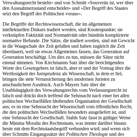
Verwaltungsrecht besteht« und von Schmitt »Souverän ist, wer über
den Ausnahmezustand entscheidet« und »Der Begriff des Staates
setzt den Begriff des Politischen voraus«.
Die Begriffe der Rechtswissenschaft, die im allgemeinen
intellektuellen Diskurs tradiert werden, sind Knotenpunkte; sie
verknüpfen Faktizität und Normativität oder bündeln komplizierte
normative Befunde. Die Sätze, die tradiert werden, sind mit Gewicht
in die Waagschale der Zeit gefallen und haben zugleich die Zeit
überdauert, weil sie etwas Allgemeines fassen, das Generation auf
Generation beschäftigt. Um dies zu tun, müssen die Sätze nicht
einmal stimmen. Von Kirchmanns Satz über die berichtigenden
Worte des Gesetzgebers ist falsch, aber er und der Vortrag über die
Wertlosigkeit der Jurisprudenz als Wissenschaft, in dem er fiel,
bringen die stete Verunsicherung des modernen Juristen zu
anschaulichem Ausdruck. Auch Mayers Satz über die
Unabhängigkeit des Verwaltungsrechts vom Verfassungsrecht ist
falsch und drückt doch treffend die Sehnsucht nach einer bei allen
politischen Wechselfällen bleibenden Organisation der Gesellschaft
aus; es ist eine Sehnsucht der Wissenschaft vom öffentlichen Recht,
die den politischen Wechselfällen besonders ausgeliefert ist, und
eine Sehnsucht der Gesellschaft. Stahls Satz fasst in gültiger Weise
die Minima Moralia des Rechtsstaats, was immer darüber hinaus
heute mit dem Rechtsstaatsbegriff verbunden wird; und wenn sich
über Schmitts Eingangssätze der
Politischen Theologie
und des