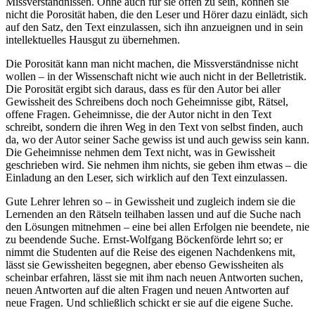
Missverständnissen. Ohne auch für sie offen zu sein, können sie
nicht die Porosität haben, die den Leser und Hörer dazu einlädt, sich
auf den Satz, den Text einzulassen, sich ihn anzueignen und in sein
intellektuelles Hausgut zu übernehmen.
Die Porosität kann man nicht machen, die Missverständnisse nicht
wollen – in der Wissenschaft nicht wie auch nicht in der Belletristik.
Die Porosität ergibt sich daraus, dass es für den Autor bei aller
Gewissheit des Schreibens doch noch Geheimnisse gibt, Rätsel,
offene Fragen. Geheimnisse, die der Autor nicht in den Text
schreibt, sondern die ihren Weg in den Text von selbst finden, auch
da, wo der Autor seiner Sache gewiss ist und auch gewiss sein kann.
Die Geheimnisse nehmen dem Text nicht, was in Gewissheit
geschrieben wird. Sie nehmen ihm nichts, sie geben ihm etwas – die
Einladung an den Leser, sich wirklich auf den Text einzulassen.
Gute Lehrer lehren so – in Gewissheit und zugleich indem sie die
Lernenden an den Rätseln teilhaben lassen und auf die Suche nach
den Lösungen mitnehmen – eine bei allen Erfolgen nie beendete, nie
zu beendende Suche. Ernst-Wolfgang Böckenförde lehrt so; er
nimmt die Studenten auf die Reise des eigenen Nachdenkens mit,
lässt sie Gewissheiten begegnen, aber ebenso Gewissheiten als
scheinbar erfahren, lässt sie mit ihm nach neuen Antworten suchen,
neuen Antworten auf die alten Fragen und neuen Antworten auf
neue Fragen. Und schließlich schickt er sie auf die eigene Suche.