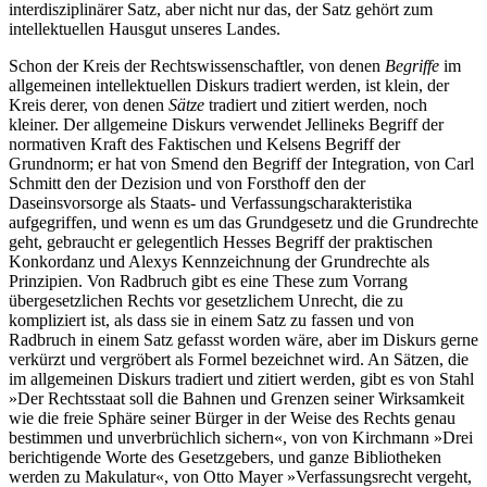
interdisziplinärer Satz, aber nicht nur das, der Satz gehört zum
intellektuellen Hausgut unseres Landes.
Schon der Kreis der Rechtswissenschaftler, von denen
Begriffe
im
allgemeinen intellektuellen Diskurs tradiert werden, ist klein, der
Kreis derer, von denen
Sätze
tradiert und zitiert werden, noch
kleiner. Der allgemeine Diskurs verwendet Jellineks Begriff der
normativen Kraft des Faktischen und Kelsens Begriff der
Grundnorm; er hat von Smend den Begriff der Integration, von Carl
Schmitt den der Dezision und von Forsthoff den der
Daseinsvorsorge als Staats- und Verfassungscharakteristika
aufgegriffen, und wenn es um das Grundgesetz und die Grundrechte
geht, gebraucht er gelegentlich Hesses Begriff der praktischen
Konkordanz und Alexys Kennzeichnung der Grundrechte als
Prinzipien. Von Radbruch gibt es eine These zum Vorrang
übergesetzlichen Rechts vor gesetzlichem Unrecht, die zu
kompliziert ist, als dass sie in einem Satz zu fassen und von
Radbruch in einem Satz gefasst worden wäre, aber im Diskurs gerne
verkürzt und vergröbert als Formel bezeichnet wird. An Sätzen, die
im allgemeinen Diskurs tradiert und zitiert werden, gibt es von Stahl
»Der Rechtsstaat soll die Bahnen und Grenzen seiner Wirksamkeit
wie die freie Sphäre seiner Bürger in der Weise des Rechts genau
bestimmen und unverbrüchlich sichern«, von von Kirchmann »Drei
berichtigende Worte des Gesetzgebers, und ganze Bibliotheken
werden zu Makulatur«, von Otto Mayer »Verfassungsrecht vergeht,