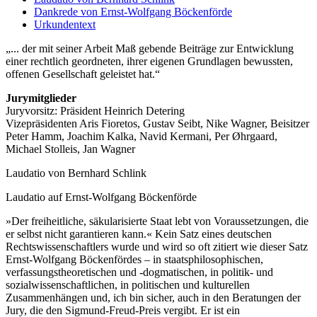
Dankrede von Ernst-Wolfgang Böckenförde
Urkundentext
... der mit seiner Arbeit Maß gebende Beiträge zur Entwicklung
einer rechtlich geordneten, ihrer eigenen Grundlagen bewussten,
offenen Gesellschaft geleistet hat.
Jurymitglieder
Juryvorsitz: Präsident Heinrich Detering
Vizepräsidenten Aris Fioretos, Gustav Seibt, Nike Wagner, Beisitzer
Peter Hamm, Joachim Kalka, Navid Kermani, Per Øhrgaard,
Michael Stolleis, Jan Wagner
Laudatio von Bernhard Schlink
Laudatio auf Ernst-Wolfgang Böckenförde
»Der freiheitliche, säkularisierte Staat lebt von Voraussetzungen, die
er selbst nicht garantieren kann.« Kein Satz eines deutschen
Rechtswissenschaftlers wurde und wird so oft zitiert wie dieser Satz
Ernst-Wolfgang Böckenfördes – in staatsphilosophischen,
verfassungstheoretischen und -dogmatischen, in politik- und
sozialwissenschaftlichen, in politischen und kulturellen
Zusammenhängen und, ich bin sicher, auch in den Beratungen der
Jury, die den Sigmund-Freud-Preis vergibt. Er ist ein