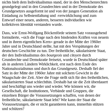
nichts hielt dem Individualismus stand, der in den Menschenrechten
grundgelegt und in den Grundrechten und in der Demokratie des
Grundgesetzes ausgeformt ist und von der jungen Generation als
Einladung zu Selbstentfaltung und -verwirklichung und zum
Entwurf einer neuen, anderen, besseren individuellen wie
kollektiven Identität verstanden wurde.
Dass, wie Ernst-Wolfgang Böckenförde seinem Satz vorausgehend
formulierte, »sich die Frage nach den bindenden Kräften von neuem
und in ihrem eigentlichen Kern« gerade in der Mitte der 1960er
Jahre und in Deutschland stellte, hat mit den Verspätungen der
deutschen Geschichte zu tun. Der freiheitliche, säkularisierte Staat,
der den Individualismus des
bourgeois
und
citoyen
durch
Grundrechte und Demokratie freisetzt, wurde in Deutschland später
als in anderen Ländern Wirklichkeit, erst nach dem Ende des
Nationalsozialismus und durch das Grundgesetz. Deshalb fiel der
Satz in der Mitte der 1960er Jahre mit solchem Gewicht in die
Waagschale der Zeit. Aber die Frage stellt sich für den freiheitlichen,
säkularisierten Staat schlechthin. Deshalb hat sie die Zeit überdauert
und beschäftigt uns wieder und wieder. Wie können wir, die
Gesellschaft, die Institutionen, Verbände und Gruppen, die
einzelnen Bürger die Voraussetzungen schaffen, von denen der
freiheitliche, säkularisierte Staat lebt? Wie kann der Staat die
Voraussetzungen, die er nicht garantieren kann, immerhin stützen
und schützen?