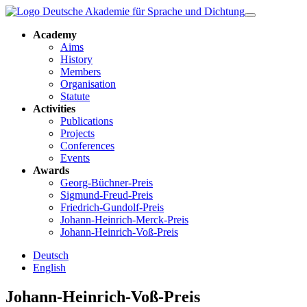
Academy
Aims
History
Members
Organisation
Statute
Activities
Publications
Projects
Conferences
Events
Awards
Georg-Büchner-Preis
Sigmund-Freud-Preis
Friedrich-Gundolf-Preis
Johann-Heinrich-Merck-Preis
Johann-Heinrich-Voß-Preis
Deutsch
English
Johann-Heinrich-Voß-Preis