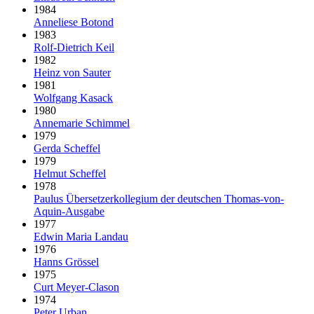
1984
Anneliese Botond
1983
Rolf-Dietrich Keil
1982
Heinz von Sauter
1981
Wolfgang Kasack
1980
Annemarie Schimmel
1979
Gerda Scheffel
1979
Helmut Scheffel
1978
Paulus Über­setzer­kollegium der deut­schen Thomas-von-
Aquin-Ausgabe
1977
Edwin Maria Landau
1976
Hanns Grössel
1975
Curt Meyer-Clason
1974
Peter Urban