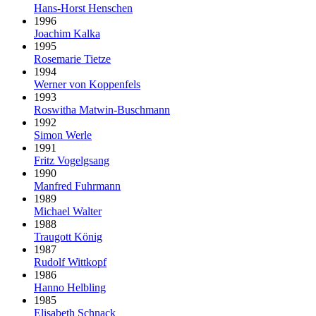
Hans-Horst Henschen
1996
Joachim Kalka
1995
Rosemarie Tietze
1994
Werner von Koppenfels
1993
Roswitha Matwin-Buschmann
1992
Simon Werle
1991
Fritz Vogelgsang
1990
Manfred Fuhrmann
1989
Michael Walter
1988
Traugott König
1987
Rudolf Wittkopf
1986
Hanno Helbling
1985
Elisabeth Schnack