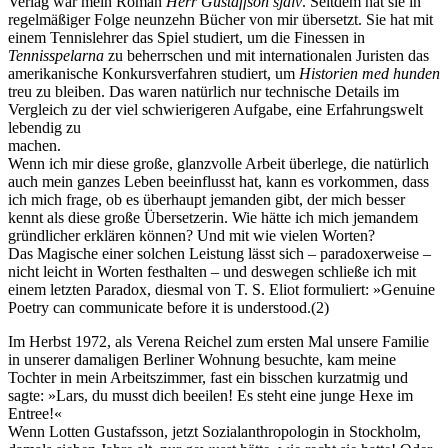
Verlag war mein Roman
Herr Gustaffson själv
. Seitdem hat sie in
regelmäßiger Folge neunzehn Bücher von mir übersetzt. Sie hat mit
einem Tennislehrer das Spiel studiert, um die Finessen in
Tennisspelarna
zu beherrschen und mit internationalen Juristen das
amerikanische Konkursverfahren studiert, um
Historien med hunden
treu zu bleiben. Das waren natürlich nur technische Details im
Vergleich zu der viel schwierigeren Aufgabe, eine Erfahrungswelt
lebendig zu
machen.
Wenn ich mir diese große, glanzvolle Arbeit überlege, die natürlich
auch mein ganzes Leben beeinflusst hat, kann es vorkommen, dass
ich mich frage, ob es überhaupt jemanden gibt, der mich besser
kennt als diese große Übersetzerin. Wie hätte ich mich jemandem
gründlicher erklären können? Und mit wie vielen Worten?
Das Magische einer solchen Leistung lässt sich – paradoxerweise –
nicht leicht in Worten festhalten – und deswegen schließe ich mit
einem letzten Paradox, diesmal von T. S. Eliot formuliert: »Genuine
Poetry can communicate before it is understood.(2)
Im Herbst 1972, als Verena Reichel zum ersten Mal unsere Familie
in unserer damaligen Berliner Wohnung besuchte, kam meine
Tochter in mein Arbeitszimmer, fast ein bisschen kurzatmig und
sagte: »Lars, du musst dich beeilen! Es steht eine junge Hexe im
Entree!«
Wenn Lotten Gustafsson, jetzt Sozialanthropologin in Stockholm,