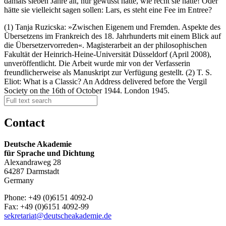
damals sieben Jahre alt, nur gewusst hätte, wie recht sie hatte! Oder
hätte sie vielleicht sagen sollen: Lars, es steht eine Fee im Entree?
(1) Tanja Ruzicska: »Zwischen Eigenem und Fremden. Aspekte des
Übersetzens im Frankreich des 18. Jahrhunderts mit einem Blick auf
die Übersetzervorreden«. Magisterarbeit an der philosophischen
Fakultät der Heinrich-Heine-Universität Düsseldorf (April 2008),
unveröffentlicht. Die Arbeit wurde mir von der Verfasserin
freundlicherweise als Manuskript zur Verfügung gestellt. (2) T. S.
Eliot: What is a Classic? An Address delivered before the Vergil
Society on the 16th of October 1944. London 1945.
Contact
Deutsche Akademie
für Sprache und Dichtung
Alexandraweg 28
64287 Darmstadt
Germany
Phone: +49 (0)6151 4092-0
Fax: +49 (0)6151 4092-99
sekretariat@deutscheakademie.de