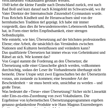
verschiedenen Vokabularen gebildet werden.
1949 kehrt die kleine Familie nach Deutschland zurück, erst nach
Bad Boll und kurz darauf nach Königsfeld im Schwarzwald, wo ihr
Vater Direktor der Internatsschule Zinzendorf-Gymnasium wurde.
Frau Reichels Kindheit und ihr Heranwachsen sind von der
herrnhutischen Tradition tief geprägt. Ich habe mir immer
vorgestellt, dass dies ihr bewundernswertes Lebenswerk beeinflußt,
hat, in Form einer tiefen Empfindsamkeit, einer strengen
Selbstdisziplin.
Wie entsteht, wie hier, Übersetzung auf der höchsten professionellen
Ebene; eine Arbeit, die tatsächlich das Verständnis zwischen
Nationen und Kulturen beeinflussen und verändern kann?
Das qualifizierte Übersetzen hat immer etwas von Geheimkunst und
Rätsel an sich. Wie kommt das?
Von Gogol stammt die Forderung an den Übersetzer, die
Übersetzung solle einer Glasscheibe gleich werden, vollkommen
durchsichtig, sodass der Leser ihr Vorhandensein überhaupt nicht
bemerkt. Diese Utopie setzt zwei Eigenschaften bei der Übersetzerin
voraus, um zustande zu kommen; eine besondere Art der
Bescheidenheit − sie muss bereit sein, unsichtbar zu werden – und
große Treue.
Was bedeutet die »Treue« einer Übersetzung? Sicher nicht Linearität
oder Eins-zu-eins-Zuordnung von zwei Vokabularen. Die
Ergebnisse von kybernetischen Übersetzungsprogrammen ergeben
genauso gedankenlose Produkte wie Hans Magnus Enzensbergers