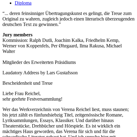
Diploma
... deren feinsinniger Übertragungskunst es gelingt, die Treue zum
Original zu wahren, zugleich jedoch einen literarisch überzeugenden
deutschen Text zu gewinnen.
Jury members
Kommission: Ralph Dutli, Joachim Kalka, Friedhelm Kemp,
Werner von Koppenfels, Per Øhrgaard, Ilma Rakusa, Michael
Walter
Mitglieder des Erweiterten Präsidiums
Laudatory Address by Lars Gustafsson
Bescheidenheit und Treue
Liebe Frau Reichel,
sehr geehrte Festversammlung!
Wer das Werkverzeichnis von Verena Reichel liest, muss staunen;
bis jetzt zählt es fünfundsiebzig Titel, zeitgenössische Romane,
Lyriksammlungen, Essays, Klassiker. Und darüber hinaus
Theaterstücke, Drehbücher und Hörspiele. Es ist wirklich ein
mächtiges Haus geworden, das Verena für sich und für die
schwedische Literatur gebaut hat. Und ich spreche hier mit