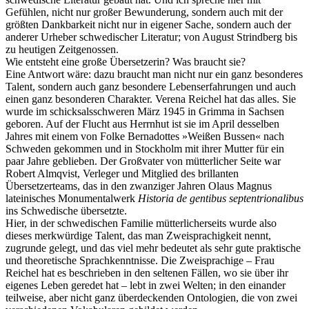
Gefühlen, nicht nur großer Bewunderung, sondern auch mit der
größten Dankbarkeit nicht nur in eigener Sache, sondern auch der
anderer Urheber schwedischer Literatur; von August Strindberg bis
zu heutigen Zeitgenossen.
Wie entsteht eine große Übersetzerin? Was braucht sie?
Eine Antwort wäre: dazu braucht man nicht nur ein ganz besonderes
Talent, sondern auch ganz besondere Lebenserfahrungen und auch
einen ganz besonderen Charakter. Verena Reichel hat das alles. Sie
wurde im schicksalsschweren März 1945 in Grimma in Sachsen
geboren. Auf der Flucht aus Herrnhut ist sie im April desselben
Jahres mit einem von Folke Bernadottes »Weißen Bussen« nach
Schweden gekommen und in Stockholm mit ihrer Mutter für ein
paar Jahre geblieben. Der Großvater von mütterlicher Seite war
Robert Almqvist, Verleger und Mitglied des brillanten
Übersetzerteams, das in den zwanziger Jahren Olaus Magnus
lateinisches Monumentalwerk
Historia de gentibus septentrionalibus
ins Schwedische übersetzte.
Hier, in der schwedischen Familie mütterlicherseits wurde also
dieses merkwürdige Talent, das man Zweisprachigkeit nennt,
zugrunde gelegt, und das viel mehr bedeutet als sehr gute praktische
und theoretische Sprachkenntnisse. Die Zweisprachige – Frau
Reichel hat es beschrieben in den seltenen Fällen, wo sie über ihr
eigenes Leben geredet hat – lebt in zwei Welten; in den einander
teilweise, aber nicht ganz überdeckenden Ontologien, die von zwei