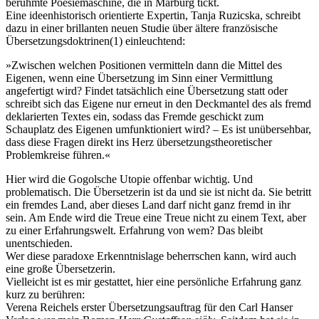
berühmte Poesiemaschine, die in Marburg tickt.
Eine ideenhistorisch orientierte Expertin, Tanja Ruzicska, schreibt
dazu in einer brillanten neuen Studie über ältere französische
Übersetzungsdoktrinen(1) einleuchtend:
»Zwischen welchen Positionen vermitteln dann die Mittel des
Eigenen, wenn eine Übersetzung im Sinn einer Vermittlung
angefertigt wird? Findet tatsächlich eine Übersetzung statt oder
schreibt sich das Eigene nur erneut in den Deckmantel des als fremd
deklarierten Textes ein, sodass das Fremde geschickt zum
Schauplatz des Eigenen umfunktioniert wird? – Es ist unübersehbar,
dass diese Fragen direkt ins Herz übersetzungstheoretischer
Problemkreise führen.«
Hier wird die Gogolsche Utopie offenbar wichtig. Und
problematisch. Die Übersetzerin ist da und sie ist nicht da. Sie betritt
ein fremdes Land, aber dieses Land darf nicht ganz fremd in ihr
sein. Am Ende wird die Treue eine Treue nicht zu einem Text, aber
zu einer Erfahrungswelt. Erfahrung von wem? Das bleibt
unentschieden.
Wer diese paradoxe Erkenntnislage beherrschen kann, wird auch
eine große Übersetzerin.
Vielleicht ist es mir gestattet, hier eine persönliche Erfahrung ganz
kurz zu berühren:
Verena Reichels erster Übersetzungsauftrag für den Carl Hanser