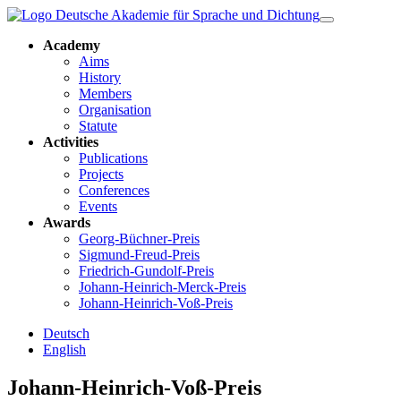
Academy
Aims
History
Members
Organisation
Statute
Activities
Publications
Projects
Conferences
Events
Awards
Georg-Büchner-Preis
Sigmund-Freud-Preis
Friedrich-Gundolf-Preis
Johann-Heinrich-Merck-Preis
Johann-Heinrich-Voß-Preis
Deutsch
English
Johann-Heinrich-Voß-Preis