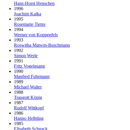
Hans-Horst Henschen
1996
Joachim Kalka
1995
Rosemarie Tietze
1994
Werner von Koppenfels
1993
Roswitha Matwin-Buschmann
1992
Simon Werle
1991
Fritz Vogelgsang
1990
Manfred Fuhrmann
1989
Michael Walter
1988
Traugott König
1987
Rudolf Wittkopf
1986
Hanno Helbling
1985
Elisabeth Schnack