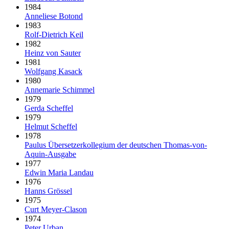
1984
Anneliese Botond
1983
Rolf-Dietrich Keil
1982
Heinz von Sauter
1981
Wolfgang Kasack
1980
Annemarie Schimmel
1979
Gerda Scheffel
1979
Helmut Scheffel
1978
Paulus Über­setzer­kollegium der deut­schen Thomas-von-
Aquin-Ausgabe
1977
Edwin Maria Landau
1976
Hanns Grössel
1975
Curt Meyer-Clason
1974
Peter Urban