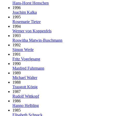
Hans-Horst Henschen
1996
Joachim Kalka
1995
Rosemarie Tietze
1994
Werner von Koppenfels
1993
Roswitha Matwin-Buschmann
1992
Simon Werle
1991
Fritz Vogelgsang
1990
Manfred Fuhrmann
1989
Michael Walter
1988
Traugott König
1987
Rudolf Wittkopf
1986
Hanno Helbling
1985
Elisabeth Schnack