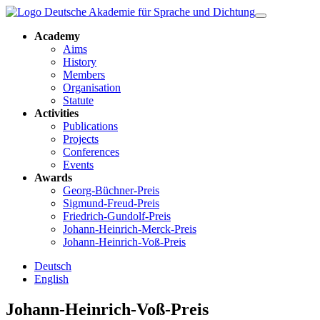
Academy
Aims
History
Members
Organisation
Statute
Activities
Publications
Projects
Conferences
Events
Awards
Georg-Büchner-Preis
Sigmund-Freud-Preis
Friedrich-Gundolf-Preis
Johann-Heinrich-Merck-Preis
Johann-Heinrich-Voß-Preis
Deutsch
English
Johann-Heinrich-Voß-Preis