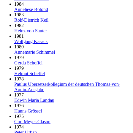
1984
Anneliese Botond
1983
Rolf-Dietrich Keil
1982
Heinz von Sauter
1981
Wolfgang Kasack
1980
Annemarie Schimmel
1979
Gerda Scheffel
1979
Helmut Scheffel
1978
Paulus Über­setzer­kollegium der deut­schen Thomas-von-
Aquin-Ausgabe
1977
Edwin Maria Landau
1976
Hanns Grössel
1975
Curt Meyer-Clason
1974
Peter Urban