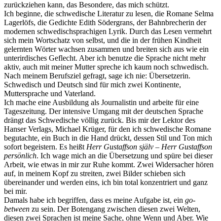
zurückziehen kann, das Besondere, das mich schützt.
Ich beginne, die schwedische Literatur zu lesen, die Romane Selma
Lagerlöfs, die Gedichte Edith Södergrans, der Bahnbrecherin der
modernen schwedischsprachigen Lyrik. Durch das Lesen vermehrt
sich mein Wortschatz von selbst, und die in der frühen Kindheit
gelernten Wörter wachsen zusammen und breiten sich aus wie ein
unterirdisches Geflecht. Aber ich benutze die Sprache nicht mehr
aktiv, auch mit meiner Mutter spreche ich kaum noch schwedisch.
Nach meinem Berufsziel gefragt, sage ich nie: Übersetzerin.
Schwedisch und Deutsch sind für mich zwei Kontinente,
Muttersprache und Vaterland.
Ich mache eine Ausbildung als Journalistin und arbeite für eine
Tageszeitung. Der intensive Umgang mit der deutschen Sprache
drängt das Schwedische völlig zurück. Bis mir der Lektor des
Hanser Verlags, Michael Krüger, für den ich schwedische Romane
begutachte, ein Buch in die Hand drückt, dessen Stil und Ton mich
sofort begeistern. Es heißt
Herr Gustaffson själv – Herr Gustaffson
persönlich
. Ich wage mich an die Übersetzung und spüre bei dieser
Arbeit, wie etwas in mir zur Ruhe kommt. Zwei Widersacher hören
auf, in meinem Kopf zu streiten, zwei Bilder schieben sich
übereinander und werden eins, ich bin total konzentriert und ganz
bei mir.
Damals habe ich begriffen, dass es meine Aufgabe ist, ein
go-
between
zu sein. Der Botengang zwischen diesen zwei Welten,
diesen zwei Sprachen ist meine Sache, ohne Wenn und Aber. Wie