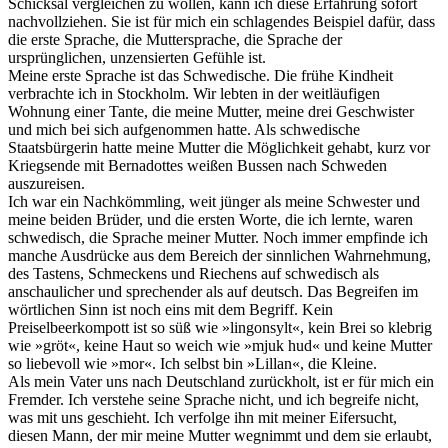
Schicksal vergleichen zu wollen, kann ich diese Erfahrung sofort
nachvollziehen. Sie ist für mich ein schlagendes Beispiel dafür, dass
die erste Sprache, die Muttersprache, die Sprache der
ursprünglichen, unzensierten Gefühle ist.
Meine erste Sprache ist das Schwedische. Die frühe Kindheit
verbrachte ich in Stockholm. Wir lebten in der weitläufigen
Wohnung einer Tante, die meine Mutter, meine drei Geschwister
und mich bei sich aufgenommen hatte. Als schwedische
Staatsbürgerin hatte meine Mutter die Möglichkeit gehabt, kurz vor
Kriegsende mit Bernadottes weißen Bussen nach Schweden
auszureisen.
Ich war ein Nachkömmling, weit jünger als meine Schwester und
meine beiden Brüder, und die ersten Worte, die ich lernte, waren
schwedisch, die Sprache meiner Mutter. Noch immer empfinde ich
manche Ausdrücke aus dem Bereich der sinnlichen Wahrnehmung,
des Tastens, Schmeckens und Riechens auf schwedisch als
anschaulicher und sprechender als auf deutsch. Das Begreifen im
wörtlichen Sinn ist noch eins mit dem Begriff. Kein
Preiselbeerkompott ist so süß wie »lingonsylt«, kein Brei so klebrig
wie »gröt«, keine Haut so weich wie »mjuk hud« und keine Mutter
so liebevoll wie »mor«. Ich selbst bin »Lillan«, die Kleine.
Als mein Vater uns nach Deutschland zurückholt, ist er für mich ein
Fremder. Ich verstehe seine Sprache nicht, und ich begreife nicht,
was mit uns geschieht. Ich verfolge ihn mit meiner Eifersucht,
diesen Mann, der mir meine Mutter wegnimmt und dem sie erlaubt,