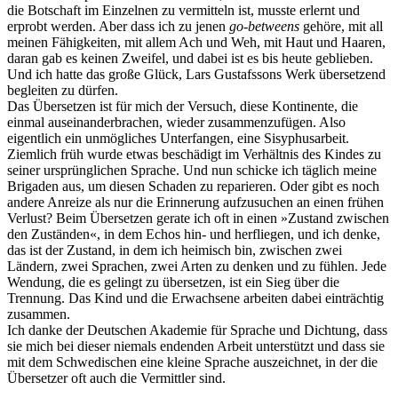
die Botschaft im Einzelnen zu vermitteln ist, musste erlernt und
erprobt werden. Aber dass ich zu jenen
go-betweens
gehöre, mit all
meinen Fähigkeiten, mit allem Ach und Weh, mit Haut und Haaren,
daran gab es keinen Zweifel, und dabei ist es bis heute geblieben.
Und ich hatte das große Glück, Lars Gustafssons Werk übersetzend
begleiten zu dürfen.
Das Übersetzen ist für mich der Versuch, diese Kontinente, die
einmal auseinanderbrachen, wieder zusammenzufügen. Also
eigentlich ein unmögliches Unterfangen, eine Sisyphusarbeit.
Ziemlich früh wurde etwas beschädigt im Verhältnis des Kindes zu
seiner ursprünglichen Sprache. Und nun schicke ich täglich meine
Brigaden aus, um diesen Schaden zu reparieren. Oder gibt es noch
andere Anreize als nur die Erinnerung aufzusuchen an einen frühen
Verlust? Beim Übersetzen gerate ich oft in einen »Zustand zwischen
den Zuständen«, in dem Echos hin- und herfliegen, und ich denke,
das ist der Zustand, in dem ich heimisch bin, zwischen zwei
Ländern, zwei Sprachen, zwei Arten zu denken und zu fühlen. Jede
Wendung, die es gelingt zu übersetzen, ist ein Sieg über die
Trennung. Das Kind und die Erwachsene arbeiten dabei einträchtig
zusammen.
Ich danke der Deutschen Akademie für Sprache und Dichtung, dass
sie mich bei dieser niemals endenden Arbeit unterstützt und dass sie
mit dem Schwedischen eine kleine Sprache auszeichnet, in der die
Übersetzer oft auch die Vermittler sind.