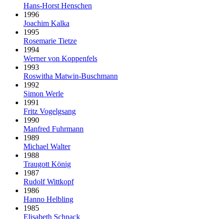
Hans-Horst Henschen
1996
Joachim Kalka
1995
Rosemarie Tietze
1994
Werner von Koppenfels
1993
Roswitha Matwin-Buschmann
1992
Simon Werle
1991
Fritz Vogelgsang
1990
Manfred Fuhrmann
1989
Michael Walter
1988
Traugott König
1987
Rudolf Wittkopf
1986
Hanno Helbling
1985
Elisabeth Schnack