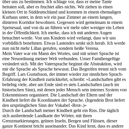
über uns zu bestimmen. Ich schlage vor, dass er meine Tante
heiraten soll, aber es fruchtet alles nichts. Wir ziehen in einen
kleinen Ort in Süddeutschland und kommen in einem ehemaligen
Kurhaus unter, in dem wir ein paar Zimmer an einem langen,
düsteren Korridor bewohnen. Gegessen wird gemeinsam in einem
Speisesaal, und von da an führen wir mehr oder weniger ein Leben
in der Öffentlichkeit. Ich merke, dass ich mit anderen Augen
betrachtet werde. Von uns Kindern wird verlangt, dass wir uns
vorbildlich benehmen. Etwas Lastendes senkt sich herab. Ich werde
nun nicht mehr Lillan gerufen, sondern heiße Verena.
Mein Vater war ein Mann des Wortes, und mit seiner Sprache ist
eine Neuordnung meiner Welt verbunden. Unser Familiengefüge
verändert sich. Mit der Vatersprache beginnt die Abstraktion, wird
mir die Sprache als Sprache bewusst. Das Begreifen trennt sich vom
Begriff. Lars Gustafsson, der immer wieder zur sinnlichen Sprach-
Erfahrung der Kindheit zurückkehrt, schreibt: »Landschaften gibt es
beliebig viele, aber am Ende sind es stets Landschaften (auch im
historischen Sinn), mit denen jeder Mensch sein internes System von
Erkenntnissen organisiert. Die Landschaft der Eltern und der
Kindheit liefert die Koordinaten der Sprache. (Irgendein Brot liefert
den ursprünglichen Sinn der Vokabel ›Brot‹.)«
Durch die Landschaft meiner Kindheit geht ein Riss. Die täglich
sich ausbreitende Landkarte der Wörter, mit ihren
Grenzmarkierungen, grünen Inseln, Bergen und Flüssen, dieser
ganze Kontinent bricht auseinander. Das Kind lernt, dass es andere