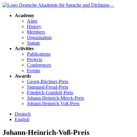
Academy
Aims
History
Members
Organisation
Statute
Activities
Publications
Projects
Conferences
Events
Awards
Georg-Büchner-Preis
Sigmund-Freud-Preis
Friedrich-Gundolf-Preis
Johann-Heinrich-Merck-Preis
Johann-Heinrich-Voß-Preis
Deutsch
English
Johann-Heinrich-Voß-Preis