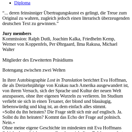
Diploma
... deren feinsinniger Übertragungskunst es gelingt, die Treue zum
Original zu wahren, zugleich jedoch einen literarisch überzeugenden
deutschen Text zu gewinnen.
Jury members
Kommission: Ralph Dutli, Joachim Kalka, Friedhelm Kemp,
Werner von Koppenfels, Per Øhrgaard, Ilma Rakusa, Michael
Walter
Mitglieder des Erweiterten Präsidiums
Botengang zwischen zwei Welten
In ihrer Autobiographie
Lost in Translation
berichtet Eva Hoffman,
die als Dreizehnjährige von Krakau nach Amerika ausgewandert ist,
von ihrem Versuch, sich der Sprache und Kultur der neuen Welt
anzupassen, ohne ihre eigenen Wurzeln zu verlieren. Im Studium
verliebt sie sich in einen Texaner, der blond und blauäugig,
liebenswürdig und klug ist, an dem einfach alles stimmt.
»Sollst du ihn heiraten? Die Frage stellt sich mir auf englisch. Ja.
Sollst du ihn heiraten? Kommt das Echo der Frage auf polnisch.
Nein.«
Ohne meine eigene Geschichte im mindesten mit Eva Hoffmans