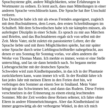
Sprachsysteme gibt, andere Möglichkeiten, seine Erfahrungen in
Wortmuster zu ordnen. Es lernt auch, dass man Mitteilungen in einer
anderen Sprache verschlüsseln kann. Die Sprache hat ihre Unschuld
verloren.
Das Deutsche habe ich mir als etwas Fremdes angeeignet, zugleich
mit dem Buchstabieren, dem Lesen, den ersten Schreibübungen im
Schulheft. Mit dem Schwedischen habe ich nie kämpfen müssen, als
auferlegter Disziplin in einer Schule. Es sprach zu mir aus Märchen
und Briefen, und das Buchstabieren ergab sich von selbst mit der
Zeit. Mein Vater, nicht zuletzt ein passionierter Lehrer, der die
Sprache liebte und mit ihren Möglichkeiten spielte, hat mir später
seine Sprache durch seine Lieblingsschriftsteller nahegebracht, aus
denen er uns Sonntag für Sonntag vorlas, vor allen anderen die
Werke von Thomas Mann. Ich merkte es immer, wenn er eine Stelle
unterschlug, und las sie dann heimlich nach. So begann meine
Liebesgeschichte mit der deutschen Sprache.
Schweden wird zum Kindheitsparadies, in das ich in der Phantasie
zurückkehren kann, wann immer ich will. In der Realität fahre ich
fast jedes Jahr mit meinen Eltern in den Ferien dort hin, wir
verbringen den Sommer an einem See in Småland. Mein Vater
bringt mir das Schwimmen bei, und dann das Rudern. Diese Ferien
verschmelzen in der Erinnerung zu einem einzig leuchtenden
Sommer. Mit der Zeit werden diese Reisen seltener, ich fahre ohne
Eltern in andere Himmelsrichtungen. Aber das Kindheitsland ist
immer gegenwärtig als der verborgene Winkel, in den ich mich