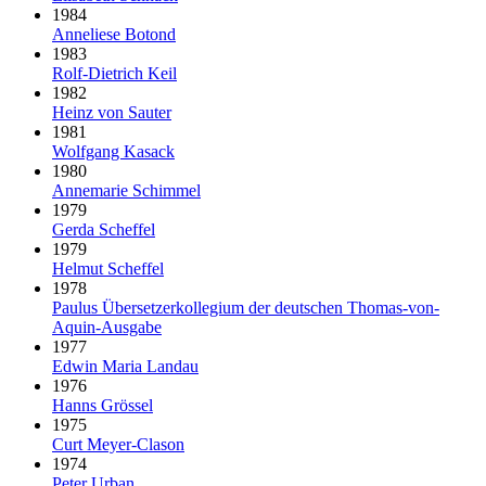
1984
Anneliese Botond
1983
Rolf-Dietrich Keil
1982
Heinz von Sauter
1981
Wolfgang Kasack
1980
Annemarie Schimmel
1979
Gerda Scheffel
1979
Helmut Scheffel
1978
Paulus Über­setzer­kollegium der deut­schen Thomas-von-
Aquin-Ausgabe
1977
Edwin Maria Landau
1976
Hanns Grössel
1975
Curt Meyer-Clason
1974
Peter Urban