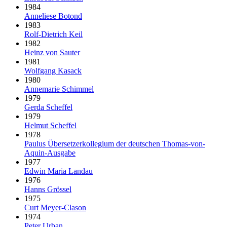
1984
Anneliese Botond
1983
Rolf-Dietrich Keil
1982
Heinz von Sauter
1981
Wolfgang Kasack
1980
Annemarie Schimmel
1979
Gerda Scheffel
1979
Helmut Scheffel
1978
Paulus Über­setzer­kollegium der deut­schen Thomas-von-
Aquin-Ausgabe
1977
Edwin Maria Landau
1976
Hanns Grössel
1975
Curt Meyer-Clason
1974
Peter Urban