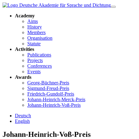
Academy
Aims
History
Members
Organisation
Statute
Activities
Publications
Projects
Conferences
Events
Awards
Georg-Büchner-Preis
Sigmund-Freud-Preis
Friedrich-Gundolf-Preis
Johann-Heinrich-Merck-Preis
Johann-Heinrich-Voß-Preis
Deutsch
English
Johann-Heinrich-Voß-Preis