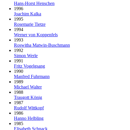
Hans-Horst Henschen
1996
Joachim Kalka
1995
Rosemarie Tietze
1994
Werner von Koppenfels
1993
Roswitha Matwin-Buschmann
1992
Simon Werle
1991
Fritz Vogelgsang
1990
Manfred Fuhrmann
1989
Michael Walter
1988
Traugott König
1987
Rudolf Wittkopf
1986
Hanno Helbling
1985
Elisabeth Schnack