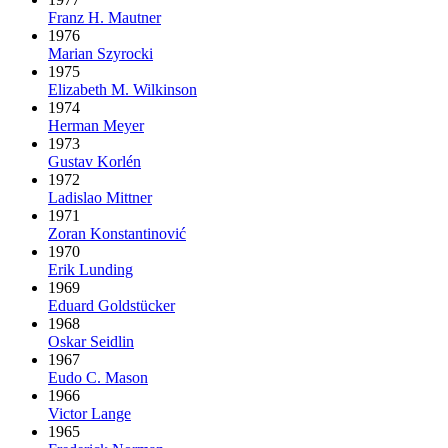
Franz H. Mautner
1976
Marian Szyrocki
1975
Elizabeth M. Wilkinson
1974
Herman Meyer
1973
Gustav Korlén
1972
Ladislao Mittner
1971
Zoran Konstantinović
1970
Erik Lunding
1969
Eduard Goldstücker
1968
Oskar Seidlin
1967
Eudo C. Mason
1966
Victor Lange
1965