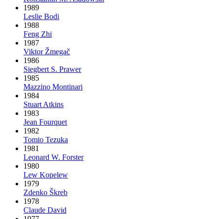
1989
Leslie Bodi
1988
Feng Zhi
1987
Viktor Žmegač
1986
Siegbert S. Prawer
1985
Mazzino Montinari
1984
Stuart Atkins
1983
Jean Fourquet
1982
Tomio Tezuka
1981
Leonard W. Forster
1980
Lew Kopelew
1979
Zdenko Škreb
1978
Claude David
1977