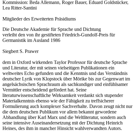
Kommission: Beda Allemann, Roger Bauer, Eduard Goldstücker,
Lea Ritter-Santini
Mitglieder des Erweiterten Präsidiums
Die Deutsche Akademie für Sprache und Dichtung
verleiht den von ihr gestifteten Friedrich-Gundolf-Preis für
Germanistik im Ausland 1986
Siegbert S. Prawer
dem in Oxford wirkenden Taylor Professor für deutsche Sprache
und Literatur, der mit seinen vielseitigen Publikationen ein
weltweites Echo gefunden und die Kenntnis und das Verständnis
deutscher Lyrik von Klopstock über Mörike bis zur Gegenwart im
angelsächsischen Sprachraum als sachkundiger und einfühlsamer
Vermittler entscheidend gefördert hat. Seine
literaturwissenschaftliche Wirksamkeit verdankt sich stupender
Materialkenntnis ebenso wie der Fähigkeit zu treffsicherer
Formulierung auch komplexer Sachverhalte. Davon zeugt nicht nur
die dem deutschen Publikum vor allem bekannt gewordene
Abhandlung über Karl Marx und die Weltliteratur, sondern auch
seine intensive Auseinandersetzung mit der Dichtung Heinrich
Heines, des ihm in mancher Hinsicht wahlverwandten Autors.