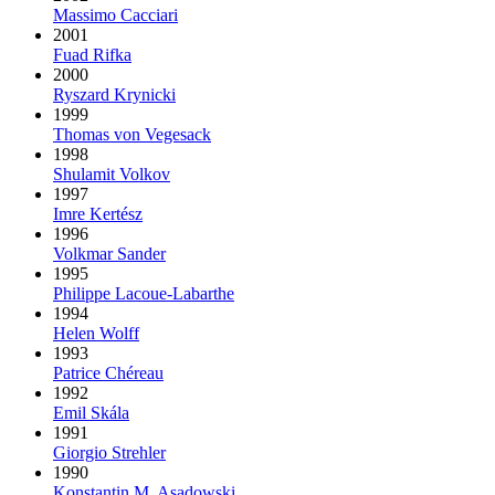
Massimo Cacciari
2001
Fuad Rifka
2000
Ryszard Krynicki
1999
Thomas von Vegesack
1998
Shulamit Volkov
1997
Imre Kertész
1996
Volkmar Sander
1995
Philippe Lacoue-Labarthe
1994
Helen Wolff
1993
Patrice Chéreau
1992
Emil Skála
1991
Giorgio Strehler
1990
Konstantin M. Asadowski