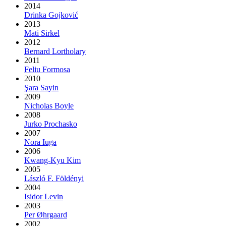
2014
Drinka Gojković
2013
Mati Sirkel
2012
Bernard Lortholary
2011
Feliu Formosa
2010
Şara Sayin
2009
Nicholas Boyle
2008
Jurko Prochasko
2007
Nora Iuga
2006
Kwang-Kyu Kim
2005
László F. Földényi
2004
Isidor Levin
2003
Per Øhrgaard
2002