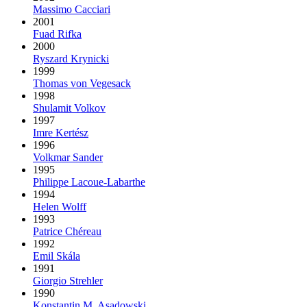
Massimo Cacciari
2001
Fuad Rifka
2000
Ryszard Krynicki
1999
Thomas von Vegesack
1998
Shulamit Volkov
1997
Imre Kertész
1996
Volkmar Sander
1995
Philippe Lacoue-Labarthe
1994
Helen Wolff
1993
Patrice Chéreau
1992
Emil Skála
1991
Giorgio Strehler
1990
Konstantin M. Asadowski