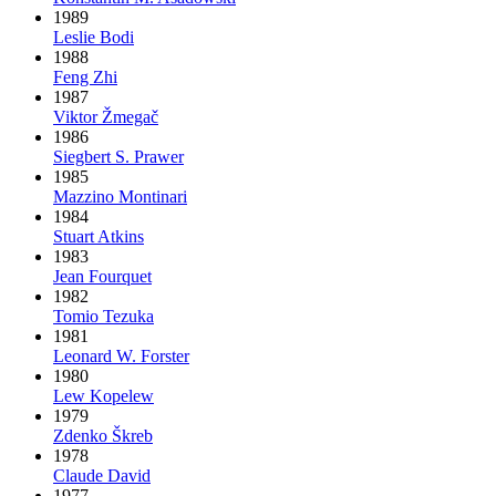
1989
Leslie Bodi
1988
Feng Zhi
1987
Viktor Žmegač
1986
Siegbert S. Prawer
1985
Mazzino Montinari
1984
Stuart Atkins
1983
Jean Fourquet
1982
Tomio Tezuka
1981
Leonard W. Forster
1980
Lew Kopelew
1979
Zdenko Škreb
1978
Claude David
1977