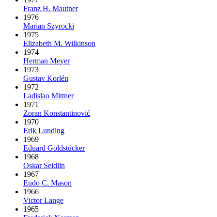
Franz H. Mautner
1976
Marian Szyrocki
1975
Elizabeth M. Wilkinson
1974
Herman Meyer
1973
Gustav Korlén
1972
Ladislao Mittner
1971
Zoran Konstantinović
1970
Erik Lunding
1969
Eduard Goldstücker
1968
Oskar Seidlin
1967
Eudo C. Mason
1966
Victor Lange
1965