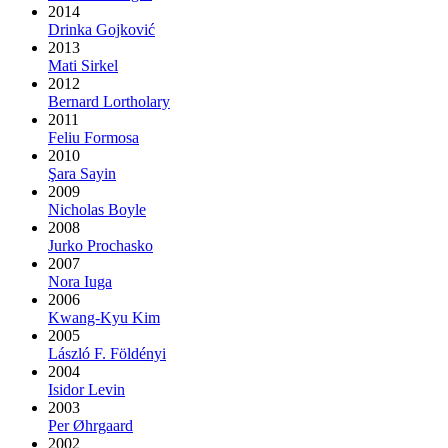
2014
Drinka Gojković
2013
Mati Sirkel
2012
Bernard Lortholary
2011
Feliu Formosa
2010
Şara Sayin
2009
Nicholas Boyle
2008
Jurko Prochasko
2007
Nora Iuga
2006
Kwang-Kyu Kim
2005
László F. Földényi
2004
Isidor Levin
2003
Per Øhrgaard
2002