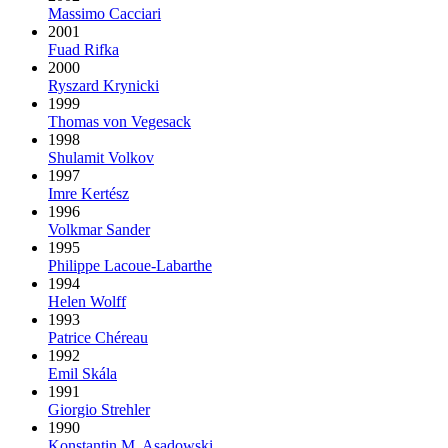
Massimo Cacciari
2001
Fuad Rifka
2000
Ryszard Krynicki
1999
Thomas von Vegesack
1998
Shulamit Volkov
1997
Imre Kertész
1996
Volkmar Sander
1995
Philippe Lacoue-Labarthe
1994
Helen Wolff
1993
Patrice Chéreau
1992
Emil Skála
1991
Giorgio Strehler
1990
Konstantin M. Asadowski