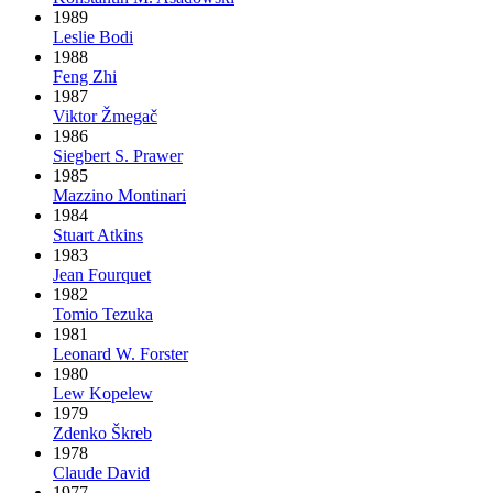
1989
Leslie Bodi
1988
Feng Zhi
1987
Viktor Žmegač
1986
Siegbert S. Prawer
1985
Mazzino Montinari
1984
Stuart Atkins
1983
Jean Fourquet
1982
Tomio Tezuka
1981
Leonard W. Forster
1980
Lew Kopelew
1979
Zdenko Škreb
1978
Claude David
1977