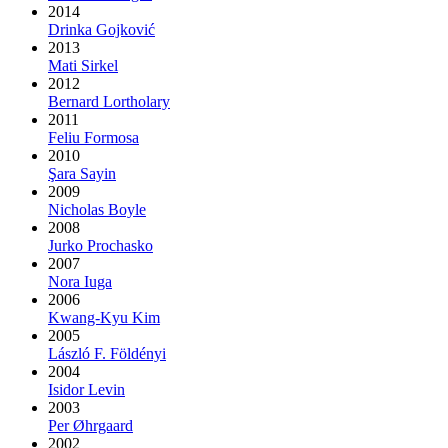
2014
Drinka Gojković
2013
Mati Sirkel
2012
Bernard Lortholary
2011
Feliu Formosa
2010
Şara Sayin
2009
Nicholas Boyle
2008
Jurko Prochasko
2007
Nora Iuga
2006
Kwang-Kyu Kim
2005
László F. Földényi
2004
Isidor Levin
2003
Per Øhrgaard
2002