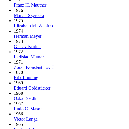
Franz H. Mautner
1976
Marian Szyrocki
1975
Elizabeth M. Wilkinson
1974
Herman Meyer
1973
Gustav Korlén
1972
Ladislao Mittner
1971
Zoran Konstantinović
1970
Erik Lunding
1969
Eduard Goldstücker
1968
Oskar Seidlin
1967
Eudo C. Mason
1966
Victor Lange
1965