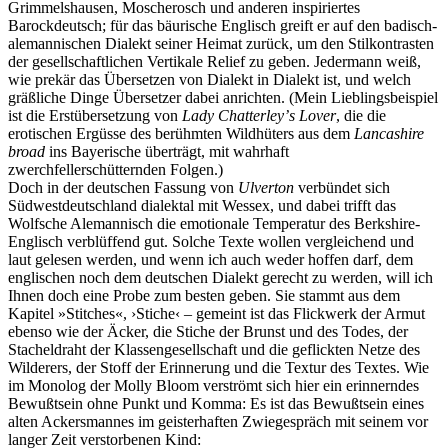
Grimmelshausen, Moscherosch und anderen inspiriertes
Barockdeutsch; für das bäurische Englisch greift er auf den badisch-
alemannischen Dialekt seiner Heimat zurück, um den Stilkontrasten
der gesellschaftlichen Vertikale Relief zu geben. Jedermann weiß,
wie prekär das Übersetzen von Dialekt in Dialekt ist, und welch
gräßliche Dinge Übersetzer dabei anrichten. (Mein Lieblingsbeispiel
ist die Erstübersetzung von
Lady Chatterleyʼs Lover
, die die
erotischen Ergüsse des berühmten Wildhüters aus dem
Lancashire
broad
ins Bayerische überträgt, mit wahrhaft
zwerchfellerschütternden Folgen.)
Doch in der deutschen Fassung von
Ulverton
verbündet sich
Südwestdeutschland dialektal mit Wessex, und dabei trifft das
Wolfsche Alemannisch die emotionale Temperatur des Berkshire-
Englisch verblüffend gut. Solche Texte wollen vergleichend und
laut gelesen werden, und wenn ich auch weder hoffen darf, dem
englischen noch dem deutschen Dialekt gerecht zu werden, will ich
Ihnen doch eine Probe zum besten geben. Sie stammt aus dem
Kapitel »Stitches«, ›Stiche‹ – gemeint ist das Flickwerk der Armut
ebenso wie der Äcker, die Stiche der Brunst und des Todes, der
Stacheldraht der Klassengesellschaft und die geflickten Netze des
Wilderers, der Stoff der Erinnerung und die Textur des Textes. Wie
im Monolog der Molly Bloom verströmt sich hier ein erinnerndes
Bewußtsein ohne Punkt und Komma: Es ist das Bewußtsein eines
alten Ackersmannes im geisterhaften Zwiegespräch mit seinem vor
langer Zeit verstorbenen Kind: