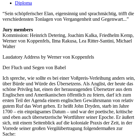
Diploma
Sein schöpferischer Elan, eigensinnig und sprachmächtig, trifft die
verschiedensten Tonlagen von Vergangenheit und Gegenwart...
Jury members
Kommission: Heinrich Detering, Joachim Kalka, Friedhelm Kemp,
Werner von Koppenfels, Ilma Rakusa, Lea Ritter-Santini, Michael
Walter
Laudatory Address by Werner von Koppenfels
Der Fluch und Segen von Babel
Ich spreche, wie sollte es bei einer Voßpreis-Verleihung anders sein,
über Bürde und Würde des Übersetzens. Als Anglist, der heute das
schöne Privileg hat, einen der herausragenden Übersetzer aus dem
Englischen und Amerikanischen öffentlich zu feiern, darf ich zum
ersten Teil der Agenda einem englischen Gewährsmann von relativ
gutem Ruf das Wort geben. Er heißt John Dryden, starb im Jahre
1700 – ein einprägsames Datum – und war der poetische, kritische
und eben auch übersetzerische Wortführer seiner Epoche. Er äußert
sich, mit einem Seitenblick auf die koloniale Praxis der Zeit, in der
Vorrede seiner großen Vergilübertragung folgendermaßen zur
Sache: