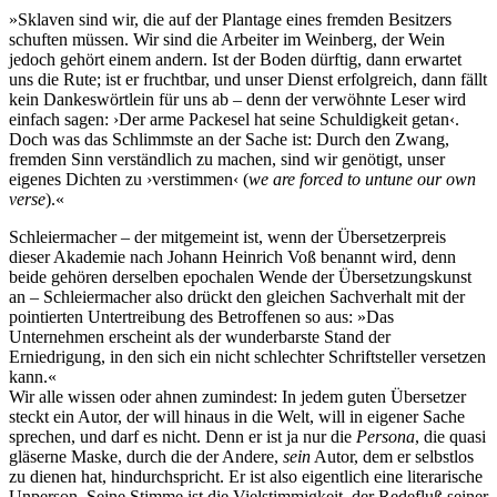
»Sklaven sind wir, die auf der Plantage eines fremden Besitzers
schuften müssen. Wir sind die Arbeiter im Weinberg, der Wein
jedoch gehört einem andern. Ist der Boden dürftig, dann erwartet
uns die Rute; ist er fruchtbar, und unser Dienst erfolgreich, dann fällt
kein Dankeswörtlein für uns ab – denn der verwöhnte Leser wird
einfach sagen: ›Der arme Packesel hat seine Schuldigkeit getan‹.
Doch was das Schlimmste an der Sache ist: Durch den Zwang,
fremden Sinn verständlich zu machen, sind wir genötigt, unser
eigenes Dichten zu ›verstimmen‹ (
we are forced to untune our own
verse
).«
Schleiermacher – der mitgemeint ist, wenn der Übersetzerpreis
dieser Akademie nach Johann Heinrich Voß benannt wird, denn
beide gehören derselben epochalen Wende der Übersetzungskunst
an – Schleiermacher also drückt den gleichen Sachverhalt mit der
pointierten Untertreibung des Betroffenen so aus: »Das
Unternehmen erscheint als der wunderbarste Stand der
Erniedrigung, in den sich ein nicht schlechter Schriftsteller versetzen
kann.«
Wir alle wissen oder ahnen zumindest: In jedem guten Übersetzer
steckt ein Autor, der will hinaus in die Welt, will in eigener Sache
sprechen, und darf es nicht. Denn er ist ja nur die
Persona
, die quasi
gläserne Maske, durch die der Andere,
sein
Autor, dem er selbstlos
zu dienen hat, hindurchspricht. Er ist also eigentlich eine literarische
Unperson. Seine Stimme ist die Vielstimmigkeit, der Redefluß seiner