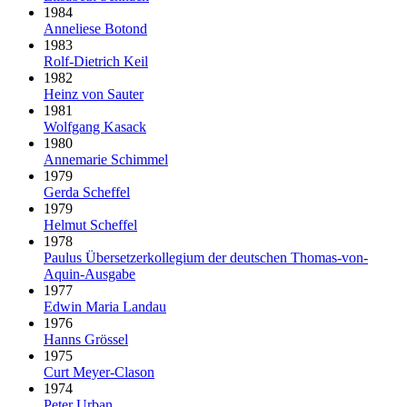
1984
Anneliese Botond
1983
Rolf-Dietrich Keil
1982
Heinz von Sauter
1981
Wolfgang Kasack
1980
Annemarie Schimmel
1979
Gerda Scheffel
1979
Helmut Scheffel
1978
Paulus Über­setzer­kollegium der deut­schen Thomas-von-
Aquin-Ausgabe
1977
Edwin Maria Landau
1976
Hanns Grössel
1975
Curt Meyer-Clason
1974
Peter Urban