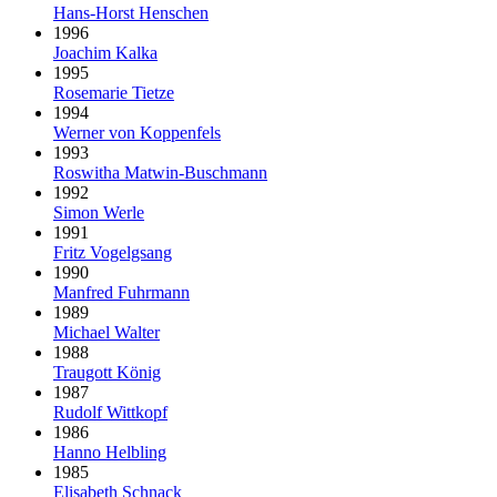
Hans-Horst Henschen
1996
Joachim Kalka
1995
Rosemarie Tietze
1994
Werner von Koppenfels
1993
Roswitha Matwin-Buschmann
1992
Simon Werle
1991
Fritz Vogelgsang
1990
Manfred Fuhrmann
1989
Michael Walter
1988
Traugott König
1987
Rudolf Wittkopf
1986
Hanno Helbling
1985
Elisabeth Schnack