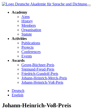
Academy
Aims
History
Members
Organisation
Statute
Activities
Publications
Projects
Conferences
Events
Awards
Georg-Büchner-Preis
Sigmund-Freud-Preis
Friedrich-Gundolf-Preis
Johann-Heinrich-Merck-Preis
Johann-Heinrich-Voß-Preis
Deutsch
English
Johann-Heinrich-Voß-Preis