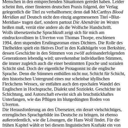
Menschen in den entsprechenden Situationen geredet haben. Leider
scheint ihm, einer finsteren deutschen Praxis folgend, der Verlag
gelegentlich die Titel zu verballhornen; denn daß McCarthys
Blood
Meridian
auf Deutsch nicht den einzig angemessenen Titel »Blut-
Meridian« tragen darf, sondern partout
Die Abendröte im Westen
heißen muß, verrät eine andere als die Wolfsche Handschrift.
Wolfs übersetzerische Sprachkraft zeigt sich für mich am
eindrucksvollsten in
Ulverton
von Thomas Thorpe, erschienen
1994, dem stupenden Erstlingsroman eines Dichters. Die Rolle des
Titelhelden spielt ein fiktives Dorf in den Kalkhügeln von Berkshire,
dessen Geschichte in den Stimmen von zwölf aufeinanderfolgenden
Generationen lebendig wird; unverkennbar individuellen Stimmen,
die immer zugleich auch die einer bestimmten Epoche und sozialen
Schicht sind. Doch der eigentliche Protagonist ist die englische
Sprache. Denn die Stimmen enthüllen nicht nur, Schicht für Schicht,
den historischen Untergrund eines nur scheinbar idyllischen
Fleckchens Wessex, sie entfalten auch den epochalen Wandel des
Englischen in Hochsprache, Dialekt und Soziolekt. Geschichte ist
Schichtung, und Autorschaft erweist sich als bruchstückhaftes
Unterfangen, wie das Pflügen im blutgedüngten Boden von
Ulverton.
Die Herausforderung an den Übersetzer, ein derart vielschichtiges,
erzenglisches Sprachgebilde ins Deutsche zu bringen, ist ebenso
außerordentlich, wie die Lösungen, die Hans Wolf findet. Für die
frühen Kapitel wählt er bei diesem linguistischen Kraftakt ein von