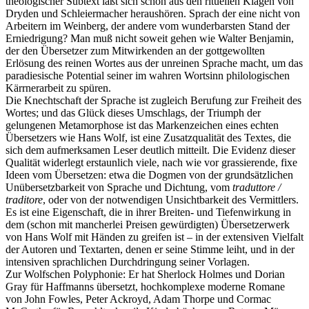
theologischer Subtext läßt sich schon aus den rituellen Klagen von
Dryden und Schleiermacher heraushören. Sprach der eine nicht von
Arbeitern im Weinberg, der andere vom wunderbarsten Stand der
Erniedrigung? Man muß nicht soweit gehen wie Walter Benjamin,
der den Übersetzer zum Mitwirkenden an der gottgewollten
Erlösung des reinen Wortes aus der unreinen Sprache macht, um das
paradiesische Potential seiner im wahren Wortsinn philologischen
Kärrnerarbeit zu spüren.
Die Knechtschaft der Sprache ist zugleich Berufung zur Freiheit des
Wortes; und das Glück dieses Umschlags, der Triumph der
gelungenen Metamorphose ist das Markenzeichen eines echten
Übersetzers wie Hans Wolf, ist eine Zusatzqualität des Textes, die
sich dem aufmerksamen Leser deutlich mitteilt. Die Evidenz dieser
Qualität widerlegt erstaunlich viele, nach wie vor grassierende, fixe
Ideen vom Übersetzen: etwa die Dogmen von der grundsätzlichen
Unübersetzbarkeit von Sprache und Dichtung, vom
traduttore /
traditore
, oder von der notwendigen Unsichtbarkeit des Vermittlers.
Es ist eine Eigenschaft, die in ihrer Breiten- und Tiefenwirkung in
dem (schon mit mancherlei Preisen gewürdigten) Übersetzerwerk
von Hans Wolf mit Händen zu greifen ist – in der extensiven Vielfalt
der Autoren und Textarten, denen er seine Stimme leiht, und in der
intensiven sprachlichen Durchdringung seiner Vorlagen.
Zur Wolfschen Polyphonie: Er hat Sherlock Holmes und Dorian
Gray für Haffmanns übersetzt, hochkomplexe moderne Romane
von John Fowles, Peter Ackroyd, Adam Thorpe und Cormac