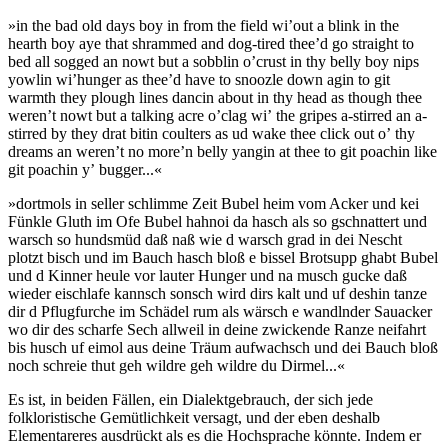
»in the bad old days boy in from the field wiʼout a blink in the
hearth boy aye that shrammed and dog-tired theeʼd go straight to
bed all sogged an nowt but a sobblin oʼcrust in thy belly boy nips
yowlin wiʼhunger as theeʼd have to snoozle down agin to git
warmth they plough lines dancin about in thy head as though thee
werenʼt nowt but a talking acre oʼclag wiʼ the gripes a-stirred an a-
stirred by they drat bitin coulters as ud wake thee click out oʼ thy
dreams an werenʼt no moreʼn belly yangin at thee to git poachin like
git poachin yʼ bugger...«
»dortmols in seller schlimme Zeit Bubel heim vom Acker und kei
Fünkle Gluth im Ofe Bubel hahnoi da hasch als so gschnattert und
warsch so hundsmüd daß naß wie d warsch grad in dei Nescht
plotzt bisch und im Bauch hasch bloß e bissel Brotsupp ghabt Bubel
und d Kinner heule vor lauter Hunger und na musch gucke daß
wieder eischlafe kannsch sonsch wird dirs kalt und uf deshin tanze
dir d Pflugfurche im Schädel rum als wärsch e wandlnder Sauacker
wo dir des scharfe Sech allweil in deine zwickende Ranze neifahrt
bis husch uf eimol aus deine Träum aufwachsch und dei Bauch bloß
noch schreie thut geh wildre geh wildre du Dirmel...«
Es ist, in beiden Fällen, ein Dialektgebrauch, der sich jede
folkloristische Gemütlichkeit versagt, und der eben deshalb
Elementareres ausdrückt als es die Hochsprache könnte. Indem er