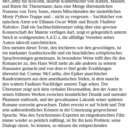
McCarthy für Rowohlt, skurrile Kinderbücher von Ratzen, Mäusen
und Bären für Thienemann; dazu eine Menge übersinnlichen
Nonsens von Terry Jones, einem Mitwirkenden der unsterblichen
Monty Python
-Truppe und – nicht zu vergessen – Sachbücher von
epischem Atem wie Ellmans
Oscar Wilde
und Boyds
Vladimir
Nabokov
. Daß ein Sachbuchübersetzer ruhig über eine gewisse
Kennerschaft der Materie verfügen darf, zeigt er gelegentlich unterm
Strich in wohlgesetzten A.d.Ü.s, die allfällige Versehen seines
Autors taktvoll zurechtrücken.
Den meisten dieser Texte, den leichteren wie den gewichtigen, ist
ein markanter Ausdruckswille und ein beachtliches schöpferisches
Sprachvermögen gemeinsam. In besonderer Weise trifft dies für den
Romancier zu, den Hans Wolf mehr als alle anderen zu seinem
Hausautor gemacht und von dem er fünf große Erzählungen
übersetzt hat: Cormac McCarthy, den Epiker anarchischer
Randexistenzen aus dem amerikanischen Süden, in dem manche
den wahren Faulkner-Nachfolger unserer Tage sehen. Der
Übersetzer zeigt sich dem verbalen Hexensabbat, den der Autor in
seinen früheren Werken zwischen kreatürlicher Drastik und surrealer
Phantasie entfesselt, und der gewaltsamen Lakonik seiner späteren
Romane souverän gewachsen. Dabei erweist er auf Schritt und Tritt
sein außerordentliches Können in der Umsetzung gesprochener
Sprache. Was den Synchronisier-Experten im eingedeutschten Film
immer wieder so peinlich mißlingt, ist für ihn kein Problem: seine
Dialoge sitzen. So können, so müssen die entsprechenden