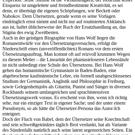
Eloquenz ist umgeleitete und fremdbestimmte Kreativität, es sei
denn, er überträgt die eigenen Schöpfungen, wie Beckett oder
Nabokov. Dem Übersetzen, gerade wenn es seine Vorlagen
eindringlich ernst nimmt und nicht nur auf routinierten Abklatsch
aus ist, haftet üblicherweise der Ruch der Ersatzhandlung an, das
Stigma des ewig Zweitbesten.
Auch in der geistigen Biographie von Hans Wolf liegen die
Romanentwürfe vor den Übersetzungsversuchen, erfolgt die
Niederschrift eines (unveröffentlichten) Romans vor dem ersten
Übersetzungsauftrag. Man kommt oft auf reizvoll krummen Wegen
zu diesem Metier – die Linearität der phantasieloseren Lebensläufe
ist nicht unbedingt eine Schule des Übersetzens. Bei Hans Wolf
gehen das humanistische Gymnasium in Baden-Baden, eine
abgebrochene kaufmännische Lehre, ein formell unabgeschlossenes
Studium der Germanistik, Anglistik und Philosophie in Freiburg,
sowie Gelegenheitsjobs als Gitarrist, Pianist und Sänger in diversen
Rockbands seinem umfangreichen und sprachintensiven
Übersetzungswerk voraus. Es erscheint von ihm, wenn ich richtig
sehe, nur ein einziger Text in eigener Sache; und der unter einem
Pseudonym, so als hätte die Übersetzer-Persona das Autor-Ich
enteignet.
Doch der Fluch von Babel, dem der Übersetzer seine Knechtschaft
und sein schweißgetränktes täglich Brot verdankt, hat als Variante
des Sündenfalls natürlich auch seine latent segensreichen Seiten. Ein