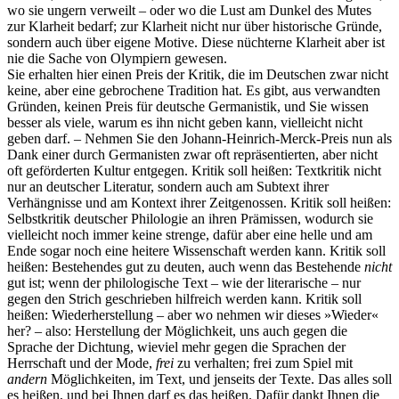
wo sie ungern verweilt – oder wo die Lust am Dunkel des Mutes
zur Klarheit bedarf; zur Klarheit nicht nur über historische Gründe,
sondern auch über eigene Motive. Diese nüchterne Klarheit aber ist
nie die Sache von Olympiern gewesen.
Sie erhalten hier einen Preis der Kritik, die im Deutschen zwar nicht
keine, aber eine gebrochene Tradition hat. Es gibt, aus verwandten
Gründen, keinen Preis für deutsche Germanistik, und Sie wissen
besser als viele, warum es ihn nicht geben kann, vielleicht nicht
geben darf. – Nehmen Sie den Johann-Heinrich-Merck-Preis nun als
Dank einer durch Germanisten zwar oft repräsentierten, aber nicht
oft geförderten Kultur entgegen. Kritik soll heißen: Textkritik nicht
nur an deutscher Literatur, sondern auch am Subtext ihrer
Verhängnisse und am Kontext ihrer Zeitgenossen. Kritik soll heißen:
Selbstkritik deutscher Philologie an ihren Prämissen, wodurch sie
vielleicht noch immer keine strenge, dafür aber eine helle und am
Ende sogar noch eine heitere Wissenschaft werden kann. Kritik soll
heißen: Bestehendes gut zu deuten, auch wenn das Bestehende
nicht
gut ist; wenn der philologische Text – wie der literarische – nur
gegen den Strich geschrieben hilfreich werden kann. Kritik soll
heißen: Wiederherstellung – aber wo nehmen wir dieses »Wieder«
her? – also: Herstellung der Möglichkeit, uns auch gegen die
Sprache der Dichtung, wieviel mehr gegen die Sprachen der
Herrschaft und der Mode,
frei
zu verhalten; frei zum Spiel mit
andern
Möglichkeiten, im Text, und jenseits der Texte. Das alles soll
es heißen, und bei Ihnen darf es das heißen. Dafür dankt Ihnen die