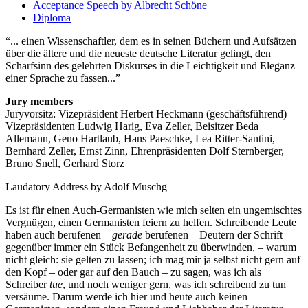
Acceptance Speech by Albrecht Schöne
Diploma
... einen Wissenschaftler, dem es in seinen Büchern und Aufsätzen
über die ältere und die neueste deutsche Literatur gelingt, den
Scharfsinn des gelehrten Diskurses in die Leichtigkeit und Eleganz
einer Sprache zu fassen...
Jury members
Juryvorsitz: Vizepräsident Herbert Heckmann (geschäftsführend)
Vizepräsidenten Ludwig Harig, Eva Zeller, Beisitzer Beda
Allemann, Geno Hartlaub, Hans Paeschke, Lea Ritter-Santini,
Bernhard Zeller, Ernst Zinn, Ehrenpräsidenten Dolf Sternberger,
Bruno Snell, Gerhard Storz
Laudatory Address by Adolf Muschg
Es ist für einen Auch-Germanisten wie mich selten ein ungemischtes
Vergnügen, einen Germanisten feiern zu helfen. Schreibende Leute
haben auch berufenen –
gerade
berufenen – Deutern der Schrift
gegenüber immer ein Stück Befangenheit zu überwinden, – warum
nicht gleich: sie gelten zu lassen; ich mag mir ja selbst nicht gern auf
den Kopf – oder gar auf den Bauch – zu sagen, was ich als
Schreiber
tue
, und noch weniger gern, was ich schreibend zu tun
versäume. Darum werde ich hier und heute auch keinen