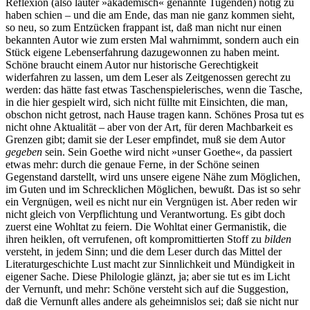
Reflexion (also lauter »akademisch« genannte Tugenden) nötig zu
haben schien – und die am Ende, das man nie ganz kommen sieht,
so neu, so zum Entzücken frappant ist, daß man nicht nur einen
bekannten Autor wie zum ersten Mal wahrnimmt, sondern auch ein
Stück eigene Lebenserfahrung dazugewonnen zu haben meint.
Schöne braucht einem Autor nur historische Gerechtigkeit
widerfahren zu lassen, um dem Leser als Zeitgenossen gerecht zu
werden: das hätte fast etwas Taschenspielerisches, wenn die Tasche,
in die hier gespielt wird, sich nicht füllte mit Einsichten, die man,
obschon nicht getrost, nach Hause tragen kann. Schönes Prosa tut es
nicht ohne Aktualität – aber von der Art, für deren Machbarkeit es
Grenzen gibt; damit sie der Leser empfindet, muß sie dem Autor
gegeben
sein. Sein Goethe wird nicht »unser Goethe«, da passiert
etwas mehr: durch die genaue Ferne, in der Schöne seinen
Gegenstand darstellt, wird uns unsere eigene Nähe zum Möglichen,
im Guten und im Schrecklichen Möglichen, bewußt. Das ist so sehr
ein Vergnügen, weil es nicht nur ein Vergnügen ist. Aber reden wir
nicht gleich von Verpflichtung und Verantwortung. Es gibt doch
zuerst eine Wohltat zu feiern. Die Wohltat einer Germanistik, die
ihren heiklen, oft verrufenen, oft kompromittierten Stoff zu
bilden
versteht, in jedem Sinn; und die dem Leser durch das Mittel der
Literaturgeschichte Lust macht zur Sinnlichkeit und Mündigkeit in
eigener Sache. Diese Philologie glänzt, ja; aber sie tut es im Licht
der Vernunft, und mehr: Schöne versteht sich auf die Suggestion,
daß die Vernunft alles andere als geheimnislos sei; daß sie nicht nur