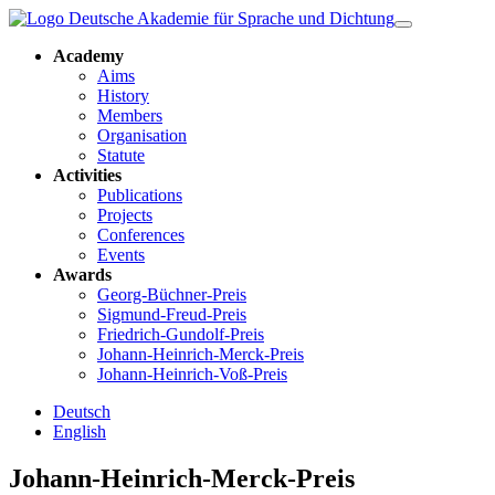
Academy
Aims
History
Members
Organisation
Statute
Activities
Publications
Projects
Conferences
Events
Awards
Georg-Büchner-Preis
Sigmund-Freud-Preis
Friedrich-Gundolf-Preis
Johann-Heinrich-Merck-Preis
Johann-Heinrich-Voß-Preis
Deutsch
English
Johann-Heinrich-Merck-Preis