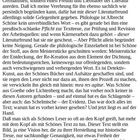
Germanisten, sondern einen Freund und Liebhaber der Literatur
anreden. Daß ich meine Verehrung für ihn ebenso sachlich wie
persönlich begründen kann, dafür hat mir
dieser
Literaturfreund
allerdings solide Gelegenheit gegeben. Philologie ist Albrecht
Schöne kein unverbindliches Wort – es gibt gerade bei ihm eine
preußisch-schlanke
Pflicht
zur Texttreue, zur Prüfung und Revision
der Arbeitsquellen: und wenn Kärrnerarbeit dazu gehört –
dieser
Literaturfreund hat sie nie gescheut. – Aber Pflicht allein begründet
keine Neigung. Gerade die philologische Einzelarbeit ist bei Schöne
der Stoff, aus dem Meisterstücke geschnitten werden: Meisterstücke
der Entdeckung, der Re-Kreation aus dem Element der Dichtung,
dem bedeutungsreichen, keineswegs nur offenlegenden, sondern
auch verschwiegenen und verbergenden Wort. Es ist Detektiv-
Kunst, aus der Schönes Bücher und Aufsätze geschaffen sind, und
sie regen den Leser nicht nur dazu an, ihnen den Prozeß zu machen,
sie verwickeln ihn gleich mit hinein:
mea res agitur
. Was Schöne
aus Goethe oder Lichtenberg macht, das hat vorher noch keiner in
diesen Autoren gefunden – und auf einmal hat es das Schlagende –
aber auch: das Schelmische – der Evidenz. Das war doch alles im
Text; warum hat es vorher keiner gesehen? Und jetzt liegt es auf der
Hand.
Daß man sich als Schönes Leser so oft an den Kopf greift, hat mehr
mit dem Kopf als mit Schönes Text zu tun. Dieser Text stellt ein
Bild, ja eine Vision her, die zu ihrer Herstellung nur historische
Treue, nur sachkundige Genauigkeit, nur etwas Freiheit der