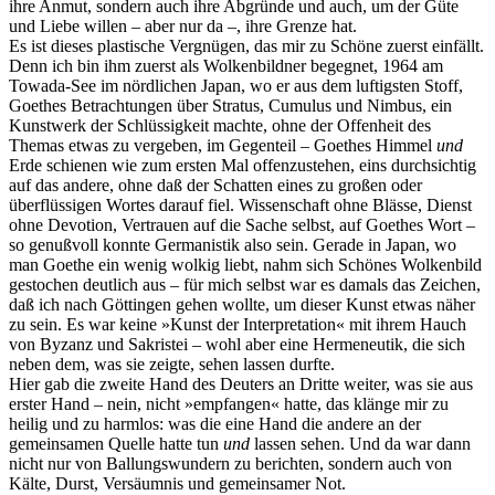
ihre Anmut, sondern auch ihre Abgründe und auch, um der Güte
und Liebe willen – aber nur da –, ihre Grenze hat.
Es ist dieses plastische Vergnügen, das mir zu Schöne zuerst einfällt.
Denn ich bin ihm zuerst als Wolkenbildner begegnet, 1964 am
Towada-See im nördlichen Japan, wo er aus dem luftigsten Stoff,
Goethes Betrachtungen über Stratus, Cumulus und Nimbus, ein
Kunstwerk der Schlüssigkeit machte, ohne der Offenheit des
Themas etwas zu vergeben, im Gegenteil – Goethes Himmel
und
Erde schienen wie zum ersten Mal offenzustehen, eins durchsichtig
auf das andere, ohne daß der Schatten eines zu großen oder
überflüssigen Wortes darauf fiel. Wissenschaft ohne Blässe, Dienst
ohne Devotion, Vertrauen auf die Sache selbst, auf Goethes Wort –
so genußvoll konnte Germanistik also sein. Gerade in Japan, wo
man Goethe ein wenig wolkig liebt, nahm sich Schönes Wolkenbild
gestochen deutlich aus – für mich selbst war es damals das Zeichen,
daß ich nach Göttingen gehen wollte, um dieser Kunst etwas näher
zu sein. Es war keine »Kunst der Interpretation« mit ihrem Hauch
von Byzanz und Sakristei – wohl aber eine Hermeneutik, die sich
neben dem, was sie zeigte, sehen lassen durfte.
Hier gab die zweite Hand des Deuters an Dritte weiter, was sie aus
erster Hand – nein, nicht »empfangen« hatte, das klänge mir zu
heilig und zu harmlos: was die eine Hand die andere an der
gemeinsamen Quelle hatte tun
und
lassen sehen. Und da war dann
nicht nur von Ballungswundern zu berichten, sondern auch von
Kälte, Durst, Versäumnis und gemeinsamer Not.