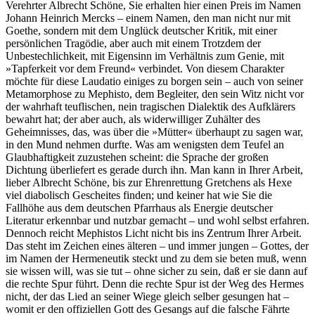
Verehrter Albrecht Schöne, Sie erhalten hier einen Preis im Namen
Johann Heinrich Mercks – einem Namen, den man nicht nur mit
Goethe, sondern mit dem Unglück deutscher Kritik, mit einer
persönlichen Tragödie, aber auch mit einem Trotzdem der
Unbestechlichkeit, mit Eigensinn im Verhältnis zum Genie, mit
»Tapferkeit vor dem Freund« verbindet. Von diesem Charakter
möchte für diese Laudatio einiges zu borgen sein – auch von seiner
Metamorphose zu Mephisto, dem Begleiter, den sein Witz nicht vor
der wahrhaft teuflischen, nein tragischen Dialektik des Aufklärers
bewahrt hat; der aber auch, als widerwilliger Zuhälter des
Geheimnisses, das, was über die »Mütter« überhaupt zu sagen war,
in den Mund nehmen durfte. Was am wenigsten dem Teufel an
Glaubhaftigkeit zuzustehen scheint: die Sprache der großen
Dichtung überliefert es gerade durch ihn. Man kann in Ihrer Arbeit,
lieber Albrecht Schöne, bis zur Ehrenrettung Gretchens als Hexe
viel diabolisch Gescheites finden; und keiner hat wie Sie die
Fallhöhe aus dem deutschen Pfarrhaus als Energie deutscher
Literatur erkennbar und nutzbar gemacht – und wohl selbst erfahren.
Dennoch reicht Mephistos Licht nicht bis ins Zentrum Ihrer Arbeit.
Das steht im Zeichen eines älteren – und immer jungen – Gottes, der
im Namen der Hermeneutik steckt und zu dem sie beten muß, wenn
sie wissen will, was sie tut – ohne sicher zu sein, daß er sie dann auf
die rechte Spur führt. Denn die rechte Spur ist der Weg des Hermes
nicht, der das Lied an seiner Wiege gleich selber gesungen hat –
womit er den offiziellen Gott des Gesangs auf die falsche Fährte