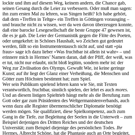
lockte und ihm auf diesem Weg, keinem andern, die Chance gab,
seinen Gesang durch die Leier zu verbessern. Oder muß man sagen:
ihn zum ersten Mal zu lehren, was Singen heißt? Ich habe gehört,
daß dem »Treffen in Teltge« ein Treffen in Göttingen vorausging –
und brauche nicht zu wissen, wer da wen davon überzeugen konnte,
daß eine barocke Lesegesellschaft die beste Gruppe 47 gewesen ist,
die es je gab. Die Leier der Germanistik gegen die Flöte des Poeten,
oder umgekehrt: in Schönes Haushalt, wo Zeichen gut gedeutet
werden, fällt so ein Instrumententausch nicht auf, und statt »pia
fraus« sage ich dazu lieber »Was fruchtbar ist allein ist wahr« – und
erinnere mich in Hermes’ Namen daran, daß der Pfiff, der weiß, was
er tut, nicht nur erlaubt, nicht bloß legitim, sondern mehr ist: der
Weg zur Zivilisation des Olymps. Gewußt Wie, ist keine geringe
Kunst; auf ihr liegt der Glanz einer Verheißung, die Menschen und
Götter zum Höchsten bestimmt hat; zum Spiel.
Wer sein Publikum spielend lehren kann wie Sie, mit Texten
verantwortlich, fruchtbar, sinnlich spielen, der lehrt es auch
mores
.
Und an diesem listigen Spieltrieb hängt mehr als die Berufung zum
Gott oder gar zum Präsidenten des Weltgermanistenverbands, auch
wenn dazu alle Register übermenschlicher Diplomatie benötigt
werden mögen. Sie qualifiziert, diese Spielkompetenz, auch zum
Gang in die Tiefe, zur Begleitung der Seelen in die Unterwelt – zum
Beispiel derjenigen des Dritten Reiches und der deutschen
Universität; zum Beispiel diejenige des persönlichen Todes.
Ihr
Hermes, Albrecht Schöne, hat die Phantasie auch an Orte begleitet,