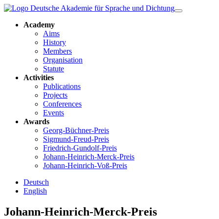
Academy
Aims
History
Members
Organisation
Statute
Activities
Publications
Projects
Conferences
Events
Awards
Georg-Büchner-Preis
Sigmund-Freud-Preis
Friedrich-Gundolf-Preis
Johann-Heinrich-Merck-Preis
Johann-Heinrich-Voß-Preis
Deutsch
English
Johann-Heinrich-Merck-Preis