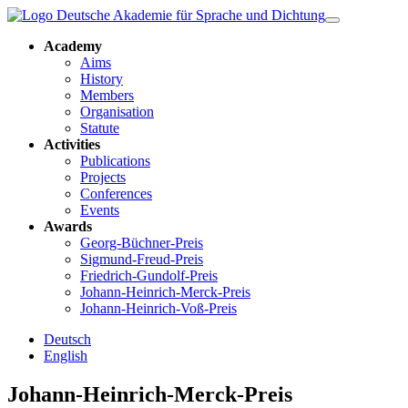
Academy
Aims
History
Members
Organisation
Statute
Activities
Publications
Projects
Conferences
Events
Awards
Georg-Büchner-Preis
Sigmund-Freud-Preis
Friedrich-Gundolf-Preis
Johann-Heinrich-Merck-Preis
Johann-Heinrich-Voß-Preis
Deutsch
English
Johann-Heinrich-Merck-Preis