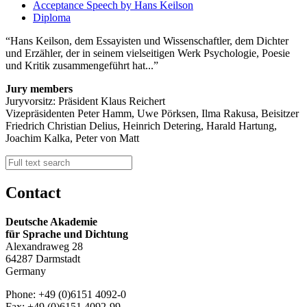
Acceptance Speech by Hans Keilson
Diploma
Hans Keilson, dem Essayisten und Wissenschaftler, dem Dichter
und Erzähler, der in seinem vielseitigen Werk Psychologie, Poesie
und Kritik zusammengeführt hat...
Jury members
Juryvorsitz: Präsident Klaus Reichert
Vizepräsidenten Peter Hamm, Uwe Pörksen, Ilma Rakusa, Beisitzer
Friedrich Christian Delius, Heinrich Detering, Harald Hartung,
Joachim Kalka, Peter von Matt
Contact
Deutsche Akademie
für Sprache und Dichtung
Alexandraweg 28
64287 Darmstadt
Germany
Phone: +49 (0)6151 4092-0
Fax: +49 (0)6151 4092-99