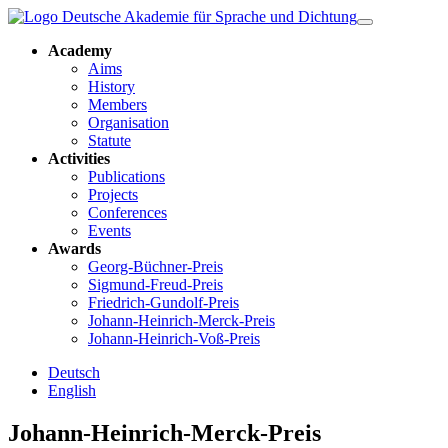
Academy
Aims
History
Members
Organisation
Statute
Activities
Publications
Projects
Conferences
Events
Awards
Georg-Büchner-Preis
Sigmund-Freud-Preis
Friedrich-Gundolf-Preis
Johann-Heinrich-Merck-Preis
Johann-Heinrich-Voß-Preis
Deutsch
English
Johann-Heinrich-Merck-Preis