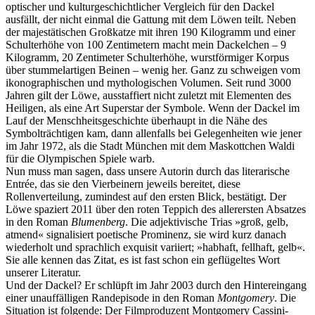
optischer und kulturgeschichtlicher Vergleich für den Dackel
ausfällt, der nicht einmal die Gattung mit dem Löwen teilt. Neben
der majestätischen Großkatze mit ihren 190 Kilogramm und einer
Schulterhöhe von 100 Zentimetern macht mein Dackelchen – 9
Kilogramm, 20 Zentimeter Schulterhöhe, wurstförmiger Korpus
über stummelartigen Beinen – wenig her. Ganz zu schweigen vom
ikonographischen und mythologischen Volumen. Seit rund 3000
Jahren gilt der Löwe, ausstaffiert nicht zuletzt mit Elementen des
Heiligen, als eine Art Superstar der Symbole. Wenn der Dackel im
Lauf der Menschheitsgeschichte überhaupt in die Nähe des
Symbolträchtigen kam, dann allenfalls bei Gelegenheiten wie jener
im Jahr 1972, als die Stadt München mit dem Maskottchen Waldi
für die Olympischen Spiele warb.
Nun muss man sagen, dass unsere Autorin durch das literarische
Entrée, das sie den Vierbeinern jeweils bereitet, diese
Rollenverteilung, zumindest auf den ersten Blick, bestätigt. Der
Löwe spaziert 2011 über den roten Teppich des allerersten Absatzes
in den Roman
Blumenberg
. Die adjektivische Trias »groß, gelb,
atmend« signalisiert poetische Prominenz, sie wird kurz danach
wiederholt und sprachlich exquisit variiert; »habhaft, fellhaft, gelb«.
Sie alle kennen das Zitat, es ist fast schon ein geflügeltes Wort
unserer Literatur.
Und der Dackel? Er schlüpft im Jahr 2003 durch den Hintereingang
einer unauffälligen Randepisode in den Roman
Montgomery
. Die
Situation ist folgende: Der Filmproduzent Montgomery Cassini-