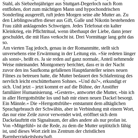
Stahl, als Siebzehnjähriger aus Stuttgart-Degerloch nach Rom
entflohen, dort zum mächtigen Mann und hypochondrischen
Sonderling ausgereift, ruft jeden Morgen seine alte Mutter an. Zu
den Lieblingswaffen dieser aus Gift, Galle und Nikotin bestehenden
Frau zählt anklagendes Schweigen. Jedes Telefonat ein kalter
Kleinkrieg, ein Pflichtritual, wenn überhaupt der Liebe, dann jener
geschuldet, die mit Hass verkocht ist. Drei Vormittage lang geht das
so.
Am vierten Tag jedoch, genau in der Romanmitte, stellt sich
unversehens eine Erwärmung in der Leitung ein. »Sie redeten länger
als sonst«, heißt es. Ja sie reden auf ganz normale, Anteil nehmende
Weise miteinander. Montgomery berichtet, dass er in der Nacht
zuvor den ins Saufkoma gefallenen Hauptdarsteller seines neuen
Filmes zu betreuen hatte, die Mutter bedauert den Schlafentzug des
nervlich leicht erschütterbaren Sohnes. »Und du?«, erkundigt er
sich. Und jetzt – jetzt kommt er auf die Bühne, der Anstifter
familiärer Humanisierung. »Gestern«, antwortet die Mutter, »bin ich
in aller Herrgottsfrühe los und hab mir einen neuen Dackel besorgt.
Ein Männle.« Die »Herrgottsfrühe« entstammt dem alltäglichen
Sprachgebrauch der Schwäbin, aber in Verbindung mit einem Wort,
das nur eine Zeile zuvor verwendet wird, eröffnet sich dem
Dackelauftritt ein Signalraum, der alles andere als nur profan ist.
Von »Mitgefühl« ist die Rede, zu dem die Mutter urplötzlich fähig
ist, und dieses Wort zielt ins Zentrum der christlichen
Barmherzigkeitsbotschaft.