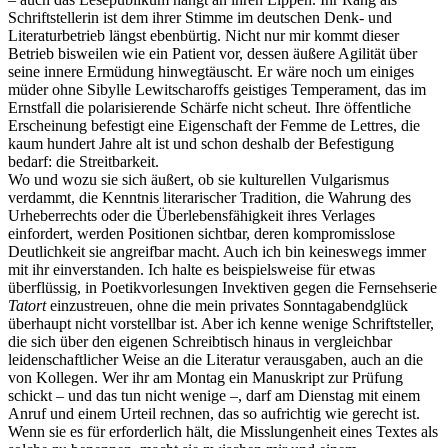
Schriftstellerin ist dem ihrer Stimme im deutschen Denk- und
Literaturbetrieb längst ebenbürtig. Nicht nur mir kommt dieser
Betrieb bisweilen wie ein Patient vor, dessen äußere Agilität über
seine innere Ermüdung hinwegtäuscht. Er wäre noch um einiges
müder ohne Sibylle Lewitscharoffs geistiges Temperament, das im
Ernstfall die polarisierende Schärfe nicht scheut. Ihre öffentliche
Erscheinung befestigt eine Eigenschaft der Femme de Lettres, die
kaum hundert Jahre alt ist und schon deshalb der Befestigung
bedarf: die Streitbarkeit.
Wo und wozu sie sich äußert, ob sie kulturellen Vulgarismus
verdammt, die Kenntnis literarischer Tradition, die Wahrung des
Urheberrechts oder die Überlebensfähigkeit ihres Verlages
einfordert, werden Positionen sichtbar, deren kompromisslose
Deutlichkeit sie angreifbar macht. Auch ich bin keineswegs immer
mit ihr einverstanden. Ich halte es beispielsweise für etwas
überflüssig, in Poetikvorlesungen Invektiven gegen die Fernsehserie
Tatort
einzustreuen, ohne die mein privates Sonntagabendglück
überhaupt nicht vorstellbar ist. Aber ich kenne wenige Schriftsteller,
die sich über den eigenen Schreibtisch hinaus in vergleichbar
leidenschaftlicher Weise an die Literatur verausgaben, auch an die
von Kollegen. Wer ihr am Montag ein Manuskript zur Prüfung
schickt – und das tun nicht wenige –, darf am Dienstag mit einem
Anruf und einem Urteil rechnen, das so aufrichtig wie gerecht ist.
Wenn sie es für erforderlich hält, die Misslungenheit eines Textes als