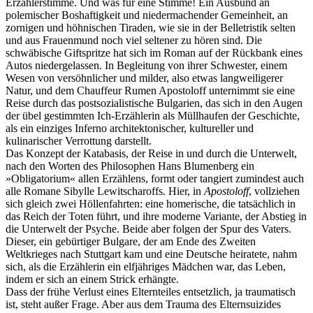
Erzählerstimme. Und was für eine Stimme! Ein Ausbund an
polemischer Boshaftigkeit und niedermachender Gemeinheit, an
zornigen und höhnischen Tiraden, wie sie in der Belletristik selten
und aus Frauenmund noch viel seltener zu hören sind. Die
schwäbische Giftspritze hat sich im Roman auf der Rückbank eines
Autos niedergelassen. In Begleitung von ihrer Schwester, einem
Wesen von versöhnlicher und milder, also etwas langweiligerer
Natur, und dem Chauffeur Rumen Apostoloff unternimmt sie eine
Reise durch das postsozialistische Bulgarien, das sich in den Augen
der übel gestimmten Ich-Erzählerin als Müllhaufen der Geschichte,
als ein einziges Inferno architektonischer, kultureller und
kulinarischer Verrottung darstellt.
Das Konzept der Katabasis, der Reise in und durch die Unterwelt,
nach den Worten des Philosophen Hans Blumenberg ein
»Obligatorium« allen Erzählens, formt oder tangiert zumindest auch
alle Romane Sibylle Lewitscharoffs. Hier, in
Apostoloff
, vollziehen
sich gleich zwei Höllenfahrten: eine homerische, die tatsächlich in
das Reich der Toten führt, und ihre moderne Variante, der Abstieg in
die Unterwelt der Psyche. Beide aber folgen der Spur des Vaters.
Dieser, ein gebürtiger Bulgare, der am Ende des Zweiten
Weltkrieges nach Stuttgart kam und eine Deutsche heiratete, nahm
sich, als die Erzählerin ein elfjähriges Mädchen war, das Leben,
indem er sich an einem Strick erhängte.
Dass der frühe Verlust eines Elternteiles entsetzlich, ja traumatisch
ist, steht außer Frage. Aber aus dem Trauma des Elternsuizides