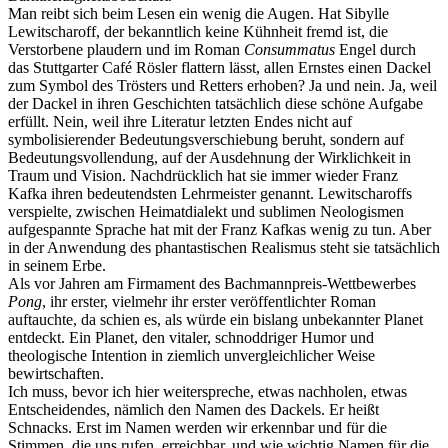
Man reibt sich beim Lesen ein wenig die Augen. Hat Sibylle
Lewitscharoff, der bekanntlich keine Kühnheit fremd ist, die
Verstorbene plaudern und im Roman
Consummatus
Engel durch
das Stuttgarter Café Rösler flattern lässt, allen Ernstes einen Dackel
zum Symbol des Trösters und Retters erhoben? Ja und nein. Ja, weil
der Dackel in ihren Geschichten tatsächlich diese schöne Aufgabe
erfüllt. Nein, weil ihre Literatur letzten Endes nicht auf
symbolisierender Bedeutungsverschiebung beruht, sondern auf
Bedeutungsvollendung, auf der Ausdehnung der Wirklichkeit in
Traum und Vision. Nachdrücklich hat sie immer wieder Franz
Kafka ihren bedeutendsten Lehrmeister genannt. Lewitscharoffs
verspielte, zwischen Heimatdialekt und sublimen Neologismen
aufgespannte Sprache hat mit der Franz Kafkas wenig zu tun. Aber
in der Anwendung des phantastischen Realismus steht sie tatsächlich
in seinem Erbe.
Als vor Jahren am Firmament des Bachmannpreis-Wettbewerbes
Pong
, ihr erster, vielmehr ihr erster veröffentlichter Roman
auftauchte, da schien es, als würde ein bislang unbekannter Planet
entdeckt. Ein Planet, den vitaler, schnoddriger Humor und
theologische Intention in ziemlich unvergleichlicher Weise
bewirtschaften.
Ich muss, bevor ich hier weiterspreche, etwas nachholen, etwas
Entscheidendes, nämlich den Namen des Dackels. Er heißt
Schnacks. Erst im Namen werden wir erkennbar und für die
Stimmen, die uns rufen, erreichbar, und wie wichtig Namen für die