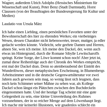
Wagner, außerdem Ulrich Adolphs (Hessisches Ministerium für
Wissenschaft und Kunst), Peter Benz (Stadt Darmstadt), Horst
Claussen (von der Beauftragten der Bundesregierung für Kultur und
Medien)
Laudatio von Ursula März
Ich habe einen Liebling, einen persönlichen Favoriten unter der
Bewohnerschaft des hier zu ehrenden Werkes; ein vierbeiniges
Wesen, dessen Charakter nicht liebenswerter, treuer, mutiger, ja edler
gedacht werden könnte. Vielleicht, sehr geehrte Damen und Herren,
ahnen Sie, wen ich meine. Ich meine den Dackel, der, wenn auch
etwas im Hintergrund, durch die Romane Sibylle Lewitscharoffs
springt. Keine Sorge, der Löwe kommt schon noch! Aber jetzt ist,
zumal diese Reihenfolge auch der Chronik des Werkes entspricht,
erst mal der Dackel dran. Denn so atemberaubend der Eintritt des
Wunderlöwen, dieser metaphysischen Erscheinung, in Blumenbergs
Arbeitszimmer und in die deutsche Gegenwartsliteratur vor zwei
Jahren auch gewesen sein mag, so wenig lässt sich leugnen, dass
noch kein Schimmer seiner Mähne zu sehen war, als Kollege
Dackel schon längst ein Plätzchen zwischen den Buchdeckeln
eingenommen hatte. Und der heutige Tag scheint mir eine gute
Gelegenheit zu sein, eine kleine Umverteilung des Ruhmes
vorzunehmen, der in so reicher Menge auf dem Löwenhaupt liegt.
Ich mache mir keinerlei Illusionen, wie gnadenlos schlecht ein