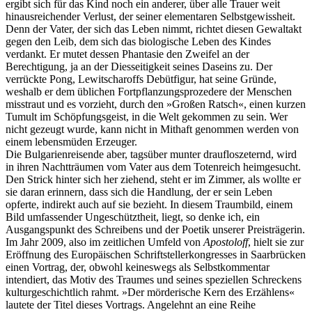
ergibt sich für das Kind noch ein anderer, über alle Trauer weit
hinausreichender Verlust, der seiner elementaren Selbstgewissheit.
Denn der Vater, der sich das Leben nimmt, richtet diesen Gewaltakt
gegen den Leib, dem sich das biologische Leben des Kindes
verdankt. Er mutet dessen Phantasie den Zweifel an der
Berechtigung, ja an der Diesseitigkeit seines Daseins zu. Der
verrückte Pong, Lewitscharoffs Debütfigur, hat seine Gründe,
weshalb er dem üblichen Fortpflanzungsprozedere der Menschen
misstraut und es vorzieht, durch den »Großen Ratsch«, einen kurzen
Tumult im Schöpfungsgeist, in die Welt gekommen zu sein. Wer
nicht gezeugt wurde, kann nicht in Mithaft genommen werden von
einem lebensmüden Erzeuger.
Die Bulgarienreisende aber, tagsüber munter draufloszeternd, wird
in ihren Nachtträumen vom Vater aus dem Totenreich heimgesucht.
Den Strick hinter sich her ziehend, steht er im Zimmer, als wollte er
sie daran erinnern, dass sich die Handlung, der er sein Leben
opferte, indirekt auch auf sie bezieht. In diesem Traumbild, einem
Bild umfassender Ungeschütztheit, liegt, so denke ich, ein
Ausgangspunkt des Schreibens und der Poetik unserer Preisträgerin.
Im Jahr 2009, also im zeitlichen Umfeld von
Apostoloff
, hielt sie zur
Eröffnung des Europäischen Schriftstellerkongresses in Saarbrücken
einen Vortrag, der, obwohl keineswegs als Selbstkommentar
intendiert, das Motiv des Traumes und seines speziellen Schreckens
kulturgeschichtlich rahmt. »Der mörderische Kern des Erzählens«
lautete der Titel dieses Vortrags. Angelehnt an eine Reihe