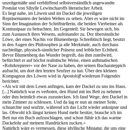
unzeitgemäße und verblüffend selbstverständlich angewandte
Postulat von Sibylle Lewitscharoffs literarischer Arbeit.
Es liegt nahe, im Löwen und im Dackel die jeweiligen
Repräsentanten der beiden Welten zu sehen. Aber es wäre nicht im
Sinn der Imagination der Schriftstellerin, die beiden Vierbeiner als
Kontrastpaar zu betrachten. Im Gegenteil: Sie bewegen sich, bis
zum Austausch ihres Wesens, aufeinander zu. Der übersinnliche
Löwe, der eines Nachts vor Blumenbergs Schreibtisch liegt, besitzt
in den Augen des Philosophen ja alle Merkmale, auch durchaus
nachteilige, physisch-sinnlicher Präsenz und leiblicher Echtheit.
Bevor Blumenberg das Wunder begreift, das ihm zuteilwird,
befürchtet er auf höchst realistische Weise, einen asthmatischen
»Rohrkrepierer« vor der Nase zu haben, der seinen Bucharateppich
aufsucht, um dort den letzten Seufzer zu tun. Über den kleinen
Kompagnon des Löwen wird in
Apostoloff
wiederum Folgendes
berichtet:
»Als wir mit dem Lesen anfingen, kam der Dackel zu uns ins Haus.
[...] Natürlich war es verboten, den Hund mit ins Bett zu nehmen
oder ihm heimlich etwas zuzustecken. Ich fand Wege, den Dackel in
mein Zimmer zu schleusen. Und da lag er nun an meiner Seite,
schnarchte und seufzte, während ich das Licht wieder anknipste und
las. Obwohl ich längst keinen Hund mehr besitze, brauche ich im
Bett nur ein Buch aufzuschlagen, und schon fühle ich das warme
Dackelohr auf meinem Handrücken zucken.«
Natürlich wäre es vermessen, diese idyllische Miniatur, die uns eine