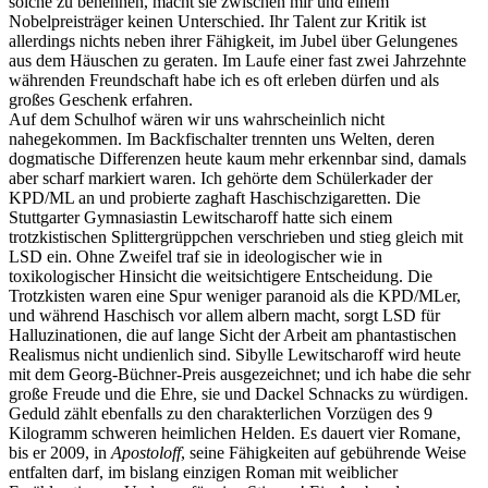
solche zu benennen, macht sie zwischen mir und einem
Nobelpreisträger keinen Unterschied. Ihr Talent zur Kritik ist
allerdings nichts neben ihrer Fähigkeit, im Jubel über Gelungenes
aus dem Häuschen zu geraten. Im Laufe einer fast zwei Jahrzehnte
währenden Freundschaft habe ich es oft erleben dürfen und als
großes Geschenk erfahren.
Auf dem Schulhof wären wir uns wahrscheinlich nicht
nahegekommen. Im Backfischalter trennten uns Welten, deren
dogmatische Differenzen heute kaum mehr erkennbar sind, damals
aber scharf markiert waren. Ich gehörte dem Schülerkader der
KPD/ML an und probierte zaghaft Haschischzigaretten. Die
Stuttgarter Gymnasiastin Lewitscharoff hatte sich einem
trotzkistischen Splittergrüppchen verschrieben und stieg gleich mit
LSD ein. Ohne Zweifel traf sie in ideologischer wie in
toxikologischer Hinsicht die weitsichtigere Entscheidung. Die
Trotzkisten waren eine Spur weniger paranoid als die KPD/MLer,
und während Haschisch vor allem albern macht, sorgt LSD für
Halluzinationen, die auf lange Sicht der Arbeit am phantastischen
Realismus nicht undienlich sind. Sibylle Lewitscharoff wird heute
mit dem Georg-Büchner-Preis ausgezeichnet; und ich habe die sehr
große Freude und die Ehre, sie und Dackel Schnacks zu würdigen.
Geduld zählt ebenfalls zu den charakterlichen Vorzügen des 9
Kilogramm schweren heimlichen Helden. Es dauert vier Romane,
bis er 2009, in
Apostoloff
, seine Fähigkeiten auf gebührende Weise
entfalten darf, im bislang einzigen Roman mit weiblicher