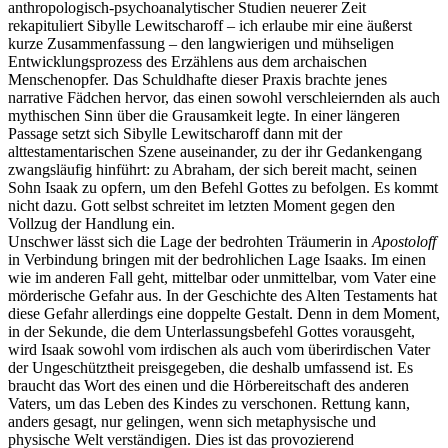
anthropologisch-psychoanalytischer Studien neuerer Zeit
rekapituliert Sibylle Lewitscharoff – ich erlaube mir eine äußerst
kurze Zusammenfassung – den langwierigen und mühseligen
Entwicklungsprozess des Erzählens aus dem archaischen
Menschenopfer. Das Schuldhafte dieser Praxis brachte jenes
narrative Fädchen hervor, das einen sowohl verschleiernden als auch
mythischen Sinn über die Grausamkeit legte. In einer längeren
Passage setzt sich Sibylle Lewitscharoff dann mit der
alttestamentarischen Szene auseinander, zu der ihr Gedankengang
zwangsläufig hinführt: zu Abraham, der sich bereit macht, seinen
Sohn Isaak zu opfern, um den Befehl Gottes zu befolgen. Es kommt
nicht dazu. Gott selbst schreitet im letzten Moment gegen den
Vollzug der Handlung ein.
Unschwer lässt sich die Lage der bedrohten Träumerin in
Apostoloff
in Verbindung bringen mit der bedrohlichen Lage Isaaks. Im einen
wie im anderen Fall geht, mittelbar oder unmittelbar, vom Vater eine
mörderische Gefahr aus. In der Geschichte des Alten Testaments hat
diese Gefahr allerdings eine doppelte Gestalt. Denn in dem Moment,
in der Sekunde, die dem Unterlassungsbefehl Gottes vorausgeht,
wird Isaak sowohl vom irdischen als auch vom überirdischen Vater
der Ungeschütztheit preisgegeben, die deshalb umfassend ist. Es
braucht das Wort des einen und die Hörbereitschaft des anderen
Vaters, um das Leben des Kindes zu verschonen. Rettung kann,
anders gesagt, nur gelingen, wenn sich metaphysische und
physische Welt verständigen. Dies ist das provozierend