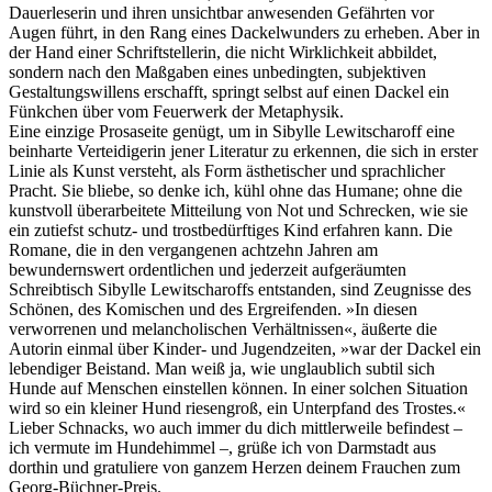
Dauerleserin und ihren unsichtbar anwesenden Gefährten vor
Augen führt, in den Rang eines Dackelwunders zu erheben. Aber in
der Hand einer Schriftstellerin, die nicht Wirklichkeit abbildet,
sondern nach den Maßgaben eines unbedingten, subjektiven
Gestaltungswillens erschafft, springt selbst auf einen Dackel ein
Fünkchen über vom Feuerwerk der Metaphysik.
Eine einzige Prosaseite genügt, um in Sibylle Lewitscharoff eine
beinharte Verteidigerin jener Literatur zu erkennen, die sich in erster
Linie als Kunst versteht, als Form ästhetischer und sprachlicher
Pracht. Sie bliebe, so denke ich, kühl ohne das Humane; ohne die
kunstvoll überarbeitete Mitteilung von Not und Schrecken, wie sie
ein zutiefst schutz- und trostbedürftiges Kind erfahren kann. Die
Romane, die in den vergangenen achtzehn Jahren am
bewundernswert ordentlichen und jederzeit aufgeräumten
Schreibtisch Sibylle Lewitscharoffs entstanden, sind Zeugnisse des
Schönen, des Komischen und des Ergreifenden. »In diesen
verworrenen und melancholischen Verhältnissen«, äußerte die
Autorin einmal über Kinder- und Jugendzeiten, »war der Dackel ein
lebendiger Beistand. Man weiß ja, wie unglaublich subtil sich
Hunde auf Menschen einstellen können. In einer solchen Situation
wird so ein kleiner Hund riesengroß, ein Unterpfand des Trostes.«
Lieber Schnacks, wo auch immer du dich mittlerweile befindest –
ich vermute im Hundehimmel –, grüße ich von Darmstadt aus
dorthin und gratuliere von ganzem Herzen deinem Frauchen zum
Georg-Büchner-Preis.