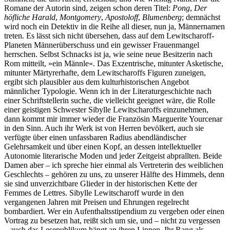
Romane der Autorin sind, zeigen schon deren Titel:
Pong
,
Der
höfliche Harald
,
Montgomery
,
Apostoloff
,
Blumenberg
; demnächst
wird noch ein Detektiv in die Reihe all dieser, nun ja, Männernamen
treten. Es lässt sich nicht übersehen, dass auf dem Lewitscharoff-
Planeten Männerüberschuss und ein gewisser Frauenmangel
herrschen. Selbst Schnacks ist ja, wie seine neue Besitzerin nach
Rom mitteilt, »ein Männle«. Das Exzentrische, mitunter Asketische,
mitunter Märtyrerhafte, dem Lewitscharoffs Figuren zuneigen,
ergibt sich plausibler aus dem kulturhistorischen Angebot
männlicher Typologie. Wenn ich in der Literaturgeschichte nach
einer Schriftstellerin suche, die vielleicht geeignet wäre, die Rolle
einer geistigen Schwester Sibylle Lewitscharoffs einzunehmen,
dann kommt mir immer wieder die Französin Marguerite Yourcenar
in den Sinn. Auch ihr Werk ist von Herren bevölkert, auch sie
verfügte über einen unfassbaren Radius abendländischer
Gelehrsamkeit und über einen Kopf, an dessen intellektueller
Autonomie literarische Moden und jeder Zeitgeist abprallten. Beide
Damen aber – ich spreche hier einmal als Vertreterin des weiblichen
Geschlechts – gehören zu uns, zu unserer Hälfte des Himmels, denn
sie sind unverzichtbare Glieder in der historischen Kette der
Femmes de Lettres. Sibylle Lewitscharoff wurde in den
vergangenen Jahren mit Preisen und Ehrungen regelrecht
bombardiert. Wer ein Aufenthaltsstipendium zu vergeben oder einen
Vortrag zu besetzen hat, reißt sich um sie, und – nicht zu vergessen
– auch das Lesepublikum hängt an ihren Lippen. Ihr Rang als