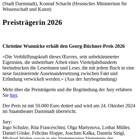
(Stadt Darmstadt), Konrad Schacht (Hessisches Ministerium für
Wissenschaft und Kunst)
Preisträgerin 2026
Christine Wunnicke erhält den Georg-Büchner-Preis 2026
»Die Verblüffungskraft dieses Œuvres, sein unbekümmerter
Eigensinn, die unbeirrbare Arbeit eines Vierteljahrhunderts
beeindrucken die Leserinnen und Leser, die mit jedem Buch in eine
neue faszinierende Auseinandersetzung zwischen Fakt und
Erfindung verwickelt werden.« (Aus der Jurybegründung)
Mehr über die Preisträgerin und die Begründung der Jury erfahren
Sie
hier
.
Der Preis ist mit 50.000 Euro dotiert und wird am 24. Oktober 2024
im Staatstheater Darmstadt überreicht.
Jury:
Ingo Schulze, Rita Franceschini, Olga Martynova, Lothar Müller,
Daniel Göske, Felicitas Hoppe, Joachim Kalka, Daniela Strigl,
Michael Walter sowie je ein Vertreter/eine Vertreterin des