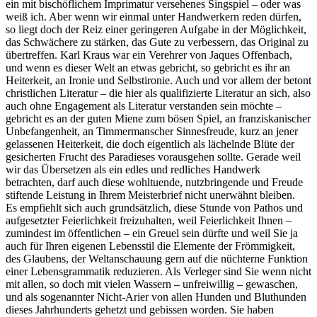
ein mit bischöflichem Imprimatur versehenes Singspiel ‒ oder was
weiß ich. Aber wenn wir einmal unter Handwerkern reden dürfen,
so liegt doch der Reiz einer geringeren Aufgabe in der Möglichkeit,
das Schwächere zu stärken, das Gute zu verbessern, das Original zu
übertreffen. Karl Kraus war ein Verehrer von Jaques Offenbach,
und wenn es dieser Welt an etwas gebricht, so gebricht es ihr an
Heiterkeit, an Ironie und Selbstironie. Auch und vor allem der betont
christlichen Literatur ‒ die hier als qualifizierte Literatur an sich, also
auch ohne Engagement als Literatur verstanden sein möchte ‒
gebricht es an der guten Miene zum bösen Spiel, an franziskanischer
Unbefangenheit, an Timmermanscher Sinnesfreude, kurz an jener
gelassenen Heiterkeit, die doch eigentlich als lächelnde Blüte der
gesicherten Frucht des Paradieses vorausgehen sollte. Gerade weil
wir das Übersetzen als ein edles und redliches Handwerk
betrachten, darf auch diese wohltuende, nutzbringende und Freude
stiftende Leistung in Ihrem Meisterbrief nicht unerwähnt bleiben.
Es empfiehlt sich auch grundsätzlich, diese Stunde von Pathos und
aufgesetzter Feierlichkeit freizuhalten, weil Feierlichkeit Ihnen ‒
zumindest im öffentlichen ‒ ein Greuel sein dürfte und weil Sie ja
auch für Ihren eigenen Lebensstil die Elemente der Frömmigkeit,
des Glaubens, der Weltanschauung gern auf die nüchterne Funktion
einer Lebensgrammatik reduzieren. Als Verleger sind Sie wenn nicht
mit allen, so doch mit vielen Wassern ‒ unfreiwillig ‒ gewaschen,
und als sogenannter Nicht-Arier von allen Hunden und Bluthunden
dieses Jahrhunderts gehetzt und gebissen worden. Sie haben