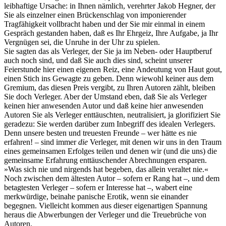
leibhaftige Ursache: in Ihnen nämlich, verehrter Jakob Hegner, der
Sie als einzelner einen Brückenschlag von imponierender
Tragfähigkeit vollbracht haben und der Sie mir einmal in einem
Gespräch gestanden haben, daß es Ihr Ehrgeiz, Ihre Aufgabe, ja Ihr
Vergnügen sei, die Unruhe in der Uhr zu spielen.
Sie sagten das als Verleger, der Sie ja im Neben- oder Hauptberuf
auch noch sind, und daß Sie auch dies sind, scheint unserer
Feierstunde hier einen eigenen Reiz, eine Andeutung von Haut gout,
einen Stich ins Gewagte zu geben. Denn wiewohl keiner aus dem
Gremium, das diesen Preis vergibt, zu Ihren Autoren zählt, bleiben
Sie doch Verleger. Aber der Umstand eben, daß Sie als Verleger
keinen hier anwesenden Autor und daß keine hier anwesenden
Autoren Sie als Verleger enttäuschten, neutralisiert, ja glorifiziert Sie
geradezu: Sie werden darüber zum Inbegriff des idealen Verlegers.
Denn unsere besten und treuesten Freunde ‒ wer hätte es nie
erfahren! ‒ sind immer
die
Verleger, mit denen wir uns in den Traum
eines gemeinsamen Erfolges teilen und denen wir (und die uns) die
gemeinsame Erfahrung enttäuschender Abrechnungen ersparen.
»Was sich nie und nirgends hat begeben, das allein veraltet nie.«
Noch zwischen dem ältesten Autor ‒ sofern er Rang hat ‒, und dem
betagtesten Verleger ‒ sofern er Interesse hat ‒, wabert eine
merkwürdige, beinahe panische Erotik, wenn sie einander
begegnen. Vielleicht kommen aus dieser eigenartigen Spannung
heraus die Abwerbungen der Verleger und die Treuebrüche von
Autoren.