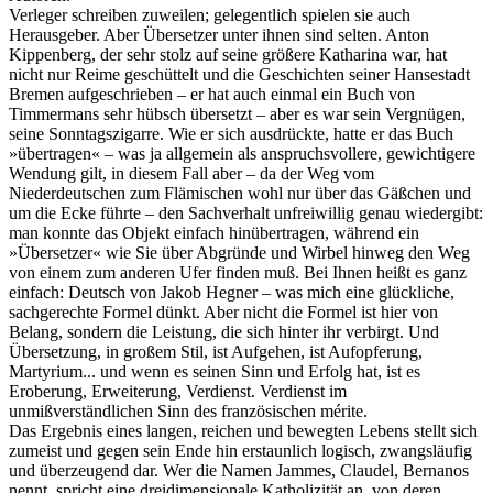
Verleger schreiben zuweilen; gelegentlich spielen sie auch
Herausgeber. Aber Übersetzer unter ihnen sind selten. Anton
Kippenberg, der sehr stolz auf seine größere Katharina war, hat
nicht nur Reime geschüttelt und die Geschichten seiner Hansestadt
Bremen aufgeschrieben ‒ er hat auch einmal ein Buch von
Timmermans sehr hübsch übersetzt ‒ aber es war sein Vergnügen,
seine Sonntagszigarre. Wie er sich ausdrückte, hatte er das Buch
»übertragen« ‒ was ja allgemein als anspruchsvollere, gewichtigere
Wendung gilt, in diesem Fall aber ‒ da der Weg vom
Niederdeutschen zum Flämischen wohl nur über das Gäßchen und
um die Ecke führte ‒ den Sachverhalt unfreiwillig genau wiedergibt:
man konnte das Objekt einfach hinübertragen, während ein
»Übersetzer« wie Sie über Abgründe und Wirbel hinweg den Weg
von einem zum anderen Ufer finden muß. Bei Ihnen heißt es ganz
einfach: Deutsch von Jakob Hegner ‒ was mich eine glückliche,
sachgerechte Formel dünkt. Aber nicht die Formel ist hier von
Belang, sondern die Leistung, die sich hinter ihr verbirgt. Und
Übersetzung, in großem Stil, ist Aufgehen, ist Aufopferung,
Martyrium... und wenn es seinen Sinn und Erfolg hat, ist es
Eroberung, Erweiterung, Verdienst. Verdienst im
unmißverständlichen Sinn des französischen mérite.
Das Ergebnis eines langen, reichen und bewegten Lebens stellt sich
zumeist und gegen sein Ende hin erstaunlich logisch, zwangsläufig
und überzeugend dar. Wer die Namen Jammes, Claudel, Bernanos
nennt, spricht eine dreidimensionale Katholizität an, von deren