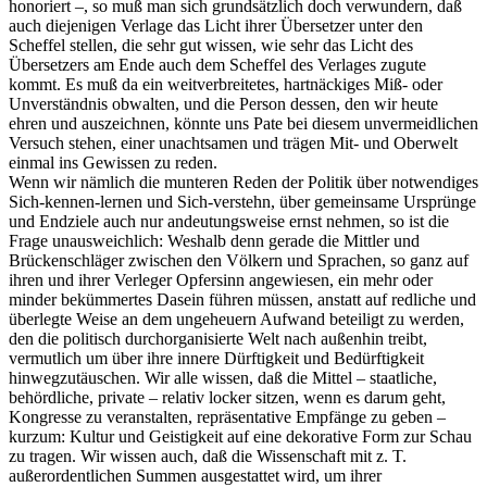
honoriert ‒, so muß man sich grundsätzlich doch verwundern, daß
auch diejenigen Verlage das Licht ihrer Übersetzer unter den
Scheffel stellen, die sehr gut wissen, wie sehr das Licht des
Übersetzers am Ende auch dem Scheffel des Verlages zugute
kommt. Es muß da ein weitverbreitetes, hartnäckiges Miß- oder
Unverständnis obwalten, und die Person dessen, den wir heute
ehren und auszeichnen, könnte uns Pate bei diesem unvermeidlichen
Versuch stehen, einer unachtsamen und trägen Mit- und Oberwelt
einmal ins Gewissen zu reden.
Wenn wir nämlich die munteren Reden der Politik über notwendiges
Sich-kennen-lernen und Sich-verstehn, über gemeinsame Ursprünge
und Endziele auch nur andeutungsweise ernst nehmen, so ist die
Frage unausweichlich: Weshalb denn gerade die Mittler und
Brückenschläger zwischen den Völkern und Sprachen, so ganz auf
ihren und ihrer Verleger Opfersinn angewiesen, ein mehr oder
minder bekümmertes Dasein führen müssen, anstatt auf redliche und
überlegte Weise an dem ungeheuern Aufwand beteiligt zu werden,
den die politisch durchorganisierte Welt nach außenhin treibt,
vermutlich um über ihre innere Dürftigkeit und Bedürftigkeit
hinwegzutäuschen. Wir alle wissen, daß die Mittel ‒ staatliche,
behördliche, private ‒ relativ locker sitzen, wenn es darum geht,
Kongresse zu veranstalten, repräsentative Empfänge zu geben ‒
kurzum: Kultur und Geistigkeit auf eine dekorative Form zur Schau
zu tragen. Wir wissen auch, daß die Wissenschaft mit z. T.
außerordentlichen Summen ausgestattet wird, um ihrer