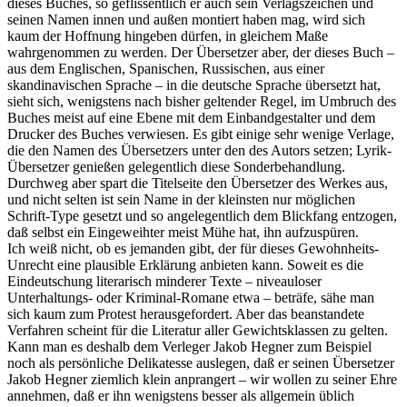
dieses Buches, so geflissentlich er auch sein Verlagszeichen und
seinen Namen innen und außen montiert haben mag, wird sich
kaum der Hoffnung hingeben dürfen, in gleichem Maße
wahrgenommen zu werden. Der Übersetzer aber, der dieses Buch ‒
aus dem Englischen, Spanischen, Russischen, aus einer
skandinavischen Sprache ‒ in die deutsche Sprache übersetzt hat,
sieht sich, wenigstens nach bisher geltender Regel, im Umbruch des
Buches meist auf eine Ebene mit dem Einbandgestalter und dem
Drucker des Buches verwiesen. Es gibt einige sehr wenige Verlage,
die den Namen des Übersetzers unter den des Autors setzen; Lyrik-
Übersetzer genießen gelegentlich diese Sonderbehandlung.
Durchweg aber spart die Titelseite den Übersetzer des Werkes aus,
und nicht selten ist sein Name in der kleinsten nur möglichen
Schrift-Type gesetzt und so angelegentlich dem Blickfang entzogen,
daß selbst ein Eingeweihter meist Mühe hat, ihn aufzuspüren.
Ich weiß nicht, ob es jemanden gibt, der für dieses Gewohnheits-
Unrecht eine plausible Erklärung anbieten kann. Soweit es die
Eindeutschung literarisch minderer Texte ‒ niveauloser
Unterhaltungs- oder Kriminal-Romane etwa ‒ beträfe, sähe man
sich kaum zum Protest herausgefordert. Aber das beanstandete
Verfahren scheint für die Literatur aller Gewichtsklassen zu gelten.
Kann man es deshalb dem Verleger Jakob Hegner zum Beispiel
noch als persönliche Delikatesse auslegen, daß er seinen Übersetzer
Jakob Hegner ziemlich klein anprangert ‒ wir wollen zu seiner Ehre
annehmen, daß er ihn wenigstens besser als allgemein üblich