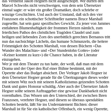
das Verdienst Jakob Hegners nicht ausgeschöpft. Wir dürfen den
Marcel Schwobs nicht verschweigen, von dem sein Übersetzer
einmal sagte: er wäre ein großer Dramatiker, doch schriebe er
winzige Geschichten. Und auch der Umstand, daß sich den vier
Franzosen ein schottischer Schriftsteller namens Bruce Marshall
zugesellte, hat sein ganz spezifisches Gewicht. Zu jener von Jammes
entfalteten Blumenhaftigkeit der frommen Herzen nämlich, zum
feierlichen Pathos des christlichen Tragöden Claudel und zum
heiligen und liebenden Zorn des unerbittlich gerechten Bernanos tritt
nun das nachsichtige Lächeln, das humane Schmunzeln, die heitere
Frömmigkeit des Schotten Marshall, von dessen Büchern »Das
Wunder des Malachias« und »Der Stundenlohn Gottes« (oder
»Keiner kommt zu kurz«) die Chance haben, in die Literatur
einzugehen.
Wer je mit dem Theater zu tun hatte, der weiß, daß man mit dem
Drama und der Oper den Ruf einer Bühne bestimmt, mit der
Operette aber das Budget absichert. Der Verleger Jakob Hegner ist
dem Übersetzer Hegner gerade für die Übertragungen dieses weder
mit seinem Witz noch mit seinem Katholizismus geizenden Schotten
Dank und gutes Honorar schuldig. Aber auch der Übersetzer Jakob
Hegner sollte seinem Auftraggeber eine gewisse Dankbarkeit nicht
vorenthalten. Das Wissen um den Unterschied, der zwischen Ihren
Franzosen, verehrter Hegner, und diesem so überaus spendablen
Schotten besteht, läßt Sie ins Understatement flüchten: dieser
Marshall ist für Sie ein katholischer Offenbach, ein wenig Operette,