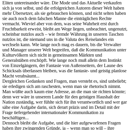
Eliten untereinander wäre. Die Mode und das Aktuelle verkaufen
sich ja von selbst, und die erfolgreichen Autoren dieser Welt haben
mehr Übersetzer, als sie gebrauchen können, und nicht selten haben
sie auch noch dem falschen Manne die einträglichen Rechte
vermacht. Wieviel aber von dem, was seine Wahrheit erst durch
Fruchtbarkeit erweist, bleibt am Wege liegen, unbeachtet, ungenutzt,
scheinbar nutzlos auch ‒ wie fremde Währung in unseren Taschen
nutzlos ist, die niemand uns in die Valuta des Reiselandes ein
wechseln kann. Wie lange noch mag es dauern, bis die Verwalter
und Manager unserer Welt begreifen, daß die Kommunikation unter
Kulturvölkern sich nicht in gemeinsamen Märkten und
Generalstäben erschöpft. Wie lange noch muß allein dem Instinkt
von Einzelgängern, der Fantasie von Außenseitern, der Laune des
Schicksals überlassen bleiben, was die fantasie- und geistig planlose
Macht verabsäumt...
Dergleichen Gedanken und Fragen, man versteht es, sind unbeliebt;
sie erledigen sich am raschesten, wenn man sie rhetorisch nimmt.
Man wüßte auch kaum eine Adresse, an die man sie richten könnte;
denn wer wäre in unserem Lande für den geistigen Haushalt der
Nation zuständig, wer fühlte sich für ihn verantwortlich und wer gar
sähe eine Aufgabe darin, sich derart präzis und im Detail mit der
Frage tiefergehender internationaler Kommunikation zu
beschäftigen...
Dennoch bleibt die Aufgabe, und die hier aufgeworfenen Fragen
haben ihre zwingenden Gründe, ja ‒ wenn man so will ‒ ihre