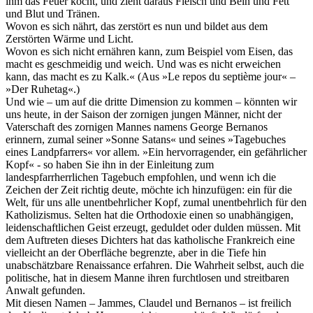
ihm das Feuer kocht, und zieht daraus Fleisch und Bein und Fett
und Blut und Tränen.
Wovon es sich nährt, das zerstört es nun und bildet aus dem
Zerstörten Wärme und Licht.
Wovon es sich nicht ernähren kann, zum Beispiel vom Eisen, das
macht es geschmeidig und weich. Und was es nicht erweichen
kann, das macht es zu Kalk.« (Aus »Le repos du septième jour« ‒
»Der Ruhetag«.)
Und wie ‒ um auf die dritte Dimension zu kommen ‒ könnten wir
uns heute, in der Saison der zornigen jungen Männer, nicht der
Vaterschaft des zornigen Mannes namens George Bernanos
erinnern, zumal seiner »Sonne Satans« und seines »Tagebuches
eines Landpfarrers« vor allem. »Ein hervorragender, ein gefährlicher
Kopf« - so haben Sie ihn in der Einleitung zum
landespfarrherrlichen Tagebuch empfohlen, und wenn ich die
Zeichen der Zeit richtig deute, möchte ich hinzufügen: ein für die
Welt, für uns alle unentbehrlicher Kopf, zumal unentbehrlich für den
Katholizismus. Selten hat die Orthodoxie einen so unabhängigen,
leidenschaftlichen Geist erzeugt, geduldet oder dulden müssen. Mit
dem Auftreten dieses Dichters hat das katholische Frankreich eine
vielleicht an der Oberfläche begrenzte, aber in die Tiefe hin
unabschätzbare Renaissance erfahren. Die Wahrheit selbst, auch die
politische, hat in diesem Manne ihren furchtlosen und streitbaren
Anwalt gefunden.
Mit diesen Namen ‒ Jammes, Claudel und Bernanos ‒ ist freilich