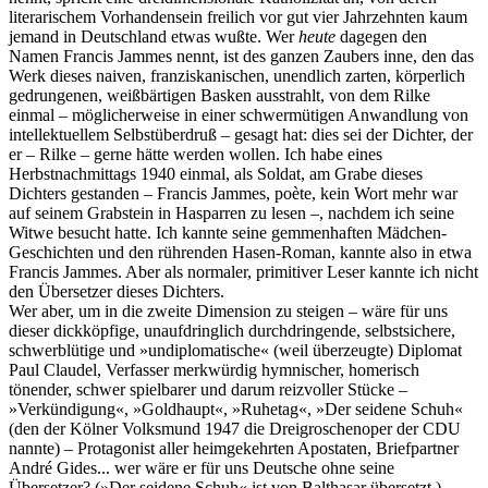
literarischem Vorhandensein freilich vor gut vier Jahrzehnten kaum
jemand in Deutschland etwas wußte. Wer
heute
dagegen den
Namen Francis Jammes nennt, ist des ganzen Zaubers inne, den das
Werk dieses naiven, franziskanischen, unendlich zarten, körperlich
gedrungenen, weißbärtigen Basken ausstrahlt, von dem Rilke
einmal ‒ möglicherweise in einer schwermütigen Anwandlung von
intellektuellem Selbstüberdruß ‒ gesagt hat: dies sei der Dichter, der
er ‒ Rilke ‒ gerne hätte werden wollen. Ich habe eines
Herbstnachmittags 1940 einmal, als Soldat, am Grabe dieses
Dichters gestanden ‒ Francis Jammes, poète, kein Wort mehr war
auf seinem Grabstein in Hasparren zu lesen ‒, nachdem ich seine
Witwe besucht hatte. Ich kannte seine gemmenhaften Mädchen-
Geschichten und den rührenden Hasen-Roman, kannte also in etwa
Francis Jammes. Aber als normaler, primitiver Leser kannte ich nicht
den Übersetzer dieses Dichters.
Wer aber, um in die zweite Dimension zu steigen ‒ wäre für uns
dieser dickköpfige, unaufdringlich durchdringende, selbstsichere,
schwerblütige und »undiplomatische« (weil überzeugte) Diplomat
Paul Claudel, Verfasser merkwürdig hymnischer, homerisch
tönender, schwer spielbarer und darum reizvoller Stücke ‒
»Verkündigung«, »Goldhaupt«, »Ruhetag«, »Der seidene Schuh«
(den der Kölner Volksmund 1947 die Dreigroschenoper der CDU
nannte) ‒ Protagonist aller heimgekehrten Apostaten, Briefpartner
André Gides... wer wäre er für uns Deutsche ohne seine
Übersetzer? (»Der seidene Schuh« ist von Balthasar übersetzt.) ‒