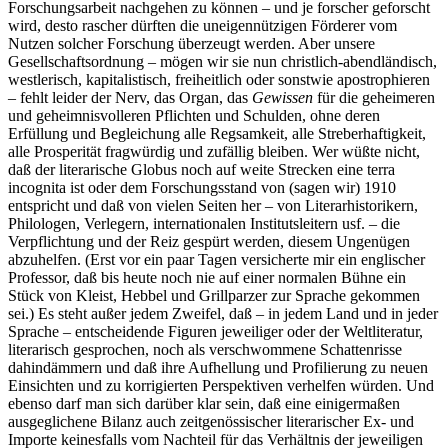
Forschungsarbeit nachgehen zu können ‒ und je forscher geforscht
wird, desto rascher dürften die uneigennützigen Förderer vom
Nutzen solcher Forschung überzeugt werden. Aber unsere
Gesellschaftsordnung ‒ mögen wir sie nun christlich-abendländisch,
westlerisch, kapitalistisch, freiheitlich oder sonstwie apostrophieren
‒ fehlt leider der Nerv, das Organ, das
Gewissen
für die geheimeren
und geheimnisvolleren Pflichten und Schulden, ohne deren
Erfüllung und Begleichung alle Regsamkeit, alle Streberhaftigkeit,
alle Prosperität fragwürdig und zufällig bleiben. Wer wüßte nicht,
daß der literarische Globus noch auf weite Strecken eine terra
incognita ist oder dem Forschungsstand von (sagen wir) 1910
entspricht und daß von vielen Seiten her ‒ von Literarhistorikern,
Philologen, Verlegern, internationalen Institutsleitern usf. ‒ die
Verpflichtung und der Reiz gespürt werden, diesem Ungenügen
abzuhelfen. (Erst vor ein paar Tagen versicherte mir ein englischer
Professor, daß bis heute noch nie auf einer normalen Bühne ein
Stück von Kleist, Hebbel und Grillparzer zur Sprache gekommen
sei.) Es steht außer jedem Zweifel, daß ‒ in jedem Land und in jeder
Sprache ‒ entscheidende Figuren jeweiliger oder der Weltliteratur,
literarisch gesprochen, noch als verschwommene Schattenrisse
dahindämmern und daß ihre Aufhellung und Profilierung zu neuen
Einsichten und zu korrigierten Perspektiven verhelfen würden. Und
ebenso darf man sich darüber klar sein, daß eine einigermaßen
ausgeglichene Bilanz auch zeitgenössischer literarischer Ex- und
Importe keinesfalls vom Nachteil für das Verhältnis der jeweiligen