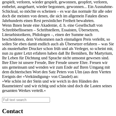
gespielt, verloren, wieder gespielt, gewonnen, geopfert, verloren,
entbehrt, ausgeharrt, wieder begonnen, gewonnen... Ein Ausnahme-
Schicksal, so möchte es scheinen ‒ es war das normale für alle oder
doch die meisten von denen, die sich im allgemein Fatalen dieses
Jahrhunderts einen Rest persönlicher Freiheit bewahrten.
Wenn Ihnen heute eine Akademie, d. h. eine Gesellschaft von
Schreibbeflissenen ‒ Schriftstellern, Essaisten, Übersetzern,
Literarhistorikern, Philologen ‒, einen der Summe nach
bescheidenen, dem Vorkommen nach einmaligen Preis verleiht, so
sollen Sie eben damit endlich auch als Übersetzer erfahren ‒ was Sie
als musterhafter Drucker schon früh und als Verleger, so scheint mir,
nun zu guter Letzt erfahren haben daß Ihr Bemühen, Ihr Martyrium,
Ihr Leben für Dichtung und Sprache nicht umsonst gewesen sind.
Ihre Ehre ist unsere Freude, Ihre Freude unsere Ehre. Freuen wir
uns gemeinsam und wenden wir zum Ende auf Ihren Umgang mit
dem dichterischen Wort den Satz Peters von Ulm (aus dem Vierten
Ereignis der »Verkündigung« von Claudel) an:
»Wie schön ist der Stein und wie weich in den Händen des
Baumeisters! und wir richtig und schön sind doch die Lasten seines
gesamten Werkes verteilt.«
Contact