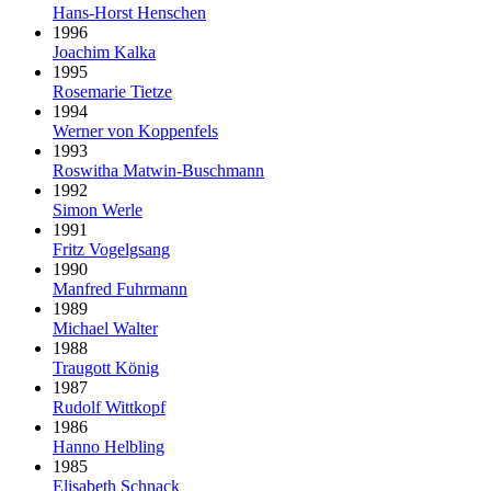
Hans-Horst Henschen
1996
Joachim Kalka
1995
Rosemarie Tietze
1994
Werner von Koppenfels
1993
Roswitha Matwin-Buschmann
1992
Simon Werle
1991
Fritz Vogelgsang
1990
Manfred Fuhrmann
1989
Michael Walter
1988
Traugott König
1987
Rudolf Wittkopf
1986
Hanno Helbling
1985
Elisabeth Schnack