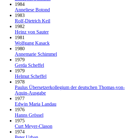
1984
Anneliese Botond
1983
Rolf-Dietrich Keil
1982
Heinz von Sauter
1981
Wolfgang Kasack
1980
Annemarie Schimmel
1979
Gerda Scheffel
1979
Helmut Scheffel
1978
Paulus Über­setzer­kollegium der deut­schen Thomas-von-
Aquin-Ausgabe
1977
Edwin Maria Landau
1976
Hanns Grössel
1975
Curt Meyer-Clason
1974
Peter Urban