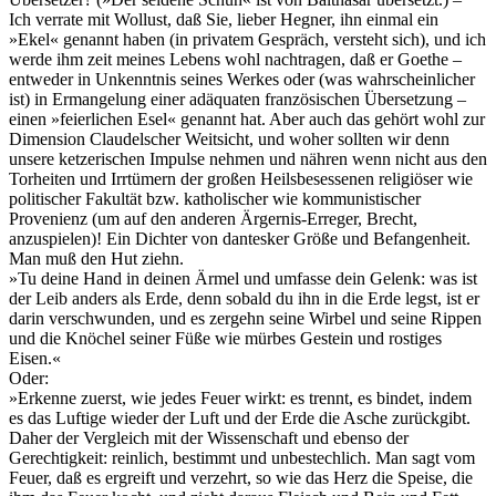
Ich verrate mit Wollust, daß Sie, lieber Hegner, ihn einmal ein
»Ekel« genannt haben (in privatem Gespräch, versteht sich), und ich
werde ihm zeit meines Lebens wohl nachtragen, daß er Goethe ‒
entweder in Unkenntnis seines Werkes oder (was wahrscheinlicher
ist) in Ermangelung einer adäquaten französischen Übersetzung ‒
einen »feierlichen Esel« genannt hat. Aber auch das gehört wohl zur
Dimension Claudelscher Weitsicht, und woher sollten wir denn
unsere ketzerischen Impulse nehmen und nähren wenn nicht aus den
Torheiten und Irrtümern der großen Heilsbesessenen religiöser wie
politischer Fakultät bzw. katholischer wie kommunistischer
Provenienz (um auf den anderen Ärgernis-Erreger, Brecht,
anzuspielen)! Ein Dichter von dantesker Größe und Befangenheit.
Man muß den Hut ziehn.
»Tu deine Hand in deinen Ärmel und umfasse dein Gelenk: was ist
der Leib anders als Erde, denn sobald du ihn in die Erde legst, ist er
darin verschwunden, und es zergehn seine Wirbel und seine Rippen
und die Knöchel seiner Füße wie mürbes Gestein und rostiges
Eisen.«
Oder:
»Erkenne zuerst, wie jedes Feuer wirkt: es trennt, es bindet, indem
es das Luftige wieder der Luft und der Erde die Asche zurückgibt.
Daher der Vergleich mit der Wissenschaft und ebenso der
Gerechtigkeit: reinlich, bestimmt und unbestechlich. Man sagt vom
Feuer, daß es ergreift und verzehrt, so wie das Herz die Speise, die