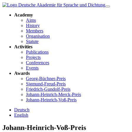
Academy
Aims
History
Members
Organisation
Statute
Activities
Publications
Projects
Conferences
Events
Awards
Georg-Büchner-Preis
Sigmund-Freud-Preis
Friedrich-Gundolf-Preis
Johann-Heinrich-Merck-Preis
Johann-Heinrich-Voß-Preis
Deutsch
English
Johann-Heinrich-Voß-Preis