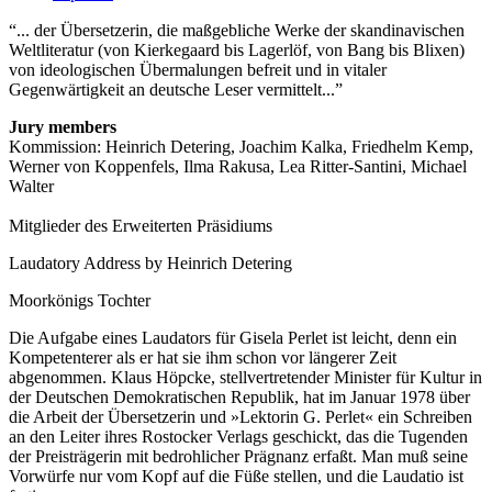
... der Übersetzerin, die maßgebliche Werke der skandinavischen
Weltliteratur (von Kierkegaard bis Lagerlöf, von Bang bis Blixen)
von ideologischen Übermalungen befreit und in vitaler
Gegenwärtigkeit an deutsche Leser vermittelt...
Jury members
Kommission: Heinrich Detering, Joachim Kalka, Friedhelm Kemp,
Werner von Koppenfels, Ilma Rakusa, Lea Ritter-Santini, Michael
Walter
Mitglieder des Erweiterten Präsidiums
Laudatory Address by Heinrich Detering
Moorkönigs Tochter
Die Aufgabe eines Laudators für Gisela Perlet ist leicht, denn ein
Kompetenterer als er hat sie ihm schon vor längerer Zeit
abgenommen. Klaus Höpcke, stellvertretender Minister für Kultur in
der Deutschen Demokratischen Republik, hat im Januar 1978 über
die Arbeit der Übersetzerin und »Lektorin G. Perlet« ein Schreiben
an den Leiter ihres Rostocker Verlags geschickt, das die Tugenden
der Preisträgerin mit bedrohlicher Prägnanz erfaßt. Man muß seine
Vorwürfe nur vom Kopf auf die Füße stellen, und die Laudatio ist