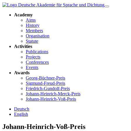
Academy
Aims
History
Members
Organisation
Statute
Activities
Publications
Projects
Conferences
Events
Awards
Georg-Büchner-Preis
Sigmund-Freud-Preis
Friedrich-Gundolf-Preis
Johann-Heinrich-Merck-Preis
Johann-Heinrich-Voß-Preis
Deutsch
English
Johann-Heinrich-Voß-Preis