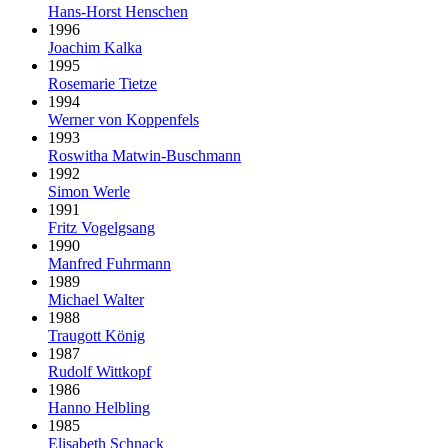
Hans-Horst Henschen
1996
Joachim Kalka
1995
Rosemarie Tietze
1994
Werner von Koppenfels
1993
Roswitha Matwin-Buschmann
1992
Simon Werle
1991
Fritz Vogelgsang
1990
Manfred Fuhrmann
1989
Michael Walter
1988
Traugott König
1987
Rudolf Wittkopf
1986
Hanno Helbling
1985
Elisabeth Schnack