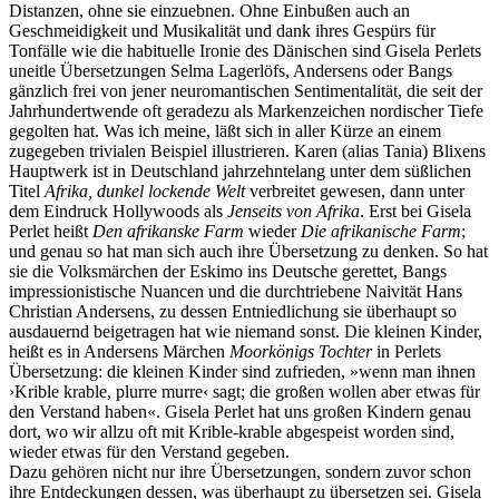
Distanzen, ohne sie einzuebnen. Ohne Einbußen auch an
Geschmeidigkeit und Musikalität und dank ihres Gespürs für
Tonfälle wie die habituelle Ironie des Dänischen sind Gisela Perlets
uneitle Übersetzungen Selma Lagerlöfs, Andersens oder Bangs
gänzlich frei von jener neuromantischen Sentimentalität, die seit der
Jahrhundertwende oft geradezu als Markenzeichen nordischer Tiefe
gegolten hat. Was ich meine, läßt sich in aller Kürze an einem
zugegeben trivialen Beispiel illustrieren. Karen (alias Tania) Blixens
Hauptwerk ist in Deutschland jahrzehntelang unter dem süßlichen
Titel
Afrika, dunkel lockende Welt
verbreitet gewesen, dann unter
dem Eindruck Hollywoods als
Jenseits von Afrika
. Erst bei Gisela
Perlet heißt
Den afrikanske Farm
wieder
Die afrikanische Farm
;
und genau so hat man sich auch ihre Übersetzung zu denken. So hat
sie die Volksmärchen der Eskimo ins Deutsche gerettet, Bangs
impressionistische Nuancen und die durchtriebene Naivität Hans
Christian Andersens, zu dessen Entniedlichung sie überhaupt so
ausdauernd beigetragen hat wie niemand sonst. Die kleinen Kinder,
heißt es in Andersens Märchen
Moorkönigs Tochter
in Perlets
Übersetzung: die kleinen Kinder sind zufrieden, »wenn man ihnen
›Krible krable, plurre murre‹ sagt; die großen wollen aber etwas für
den Verstand haben«. Gisela Perlet hat uns großen Kindern genau
dort, wo wir allzu oft mit Krible-krable abgespeist worden sind,
wieder etwas für den Verstand gegeben.
Dazu gehören nicht nur ihre Übersetzungen, sondern zuvor schon
ihre Entdeckungen dessen, was überhaupt zu übersetzen sei. Gisela