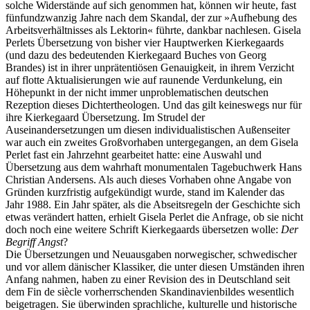
solche Widerstände auf sich genommen hat, können wir heute, fast
fünfundzwanzig Jahre nach dem Skandal, der zur »Aufhebung des
Arbeitsverhältnisses als Lektorin« führte, dankbar nachlesen. Gisela
Perlets Übersetzung von bisher vier Hauptwerken Kierkegaards
(und dazu des bedeutenden Kierkegaard Buches von Georg
Brandes) ist in ihrer unprätentiösen Genauigkeit, in ihrem Verzicht
auf flotte Aktualisierungen wie auf raunende Verdunkelung, ein
Höhepunkt in der nicht immer unproblematischen deutschen
Rezeption dieses Dichtertheologen. Und das gilt keineswegs nur für
ihre Kierkegaard Übersetzung. Im Strudel der
Auseinandersetzungen um diesen individualistischen Außenseiter
war auch ein zweites Großvorhaben untergegangen, an dem Gisela
Perlet fast ein Jahrzehnt gearbeitet hatte: eine Auswahl und
Übersetzung aus dem wahrhaft monumentalen Tagebuchwerk Hans
Christian Andersens. Als auch dieses Vorhaben ohne Angabe von
Gründen kurzfristig aufgekündigt wurde, stand im Kalender das
Jahr 1988. Ein Jahr später, als die Abseitsregeln der Geschichte sich
etwas verändert hatten, erhielt Gisela Perlet die Anfrage, ob sie nicht
doch noch eine weitere Schrift Kierkegaards übersetzen wolle:
Der
Begriff Angst
?
Die Übersetzungen und Neuausgaben norwegischer, schwedischer
und vor allem dänischer Klassiker, die unter diesen Umständen ihren
Anfang nahmen, haben zu einer Revision des in Deutschland seit
dem Fin de siècle vorherrschenden Skandinavienbildes wesentlich
beigetragen. Sie überwinden sprachliche, kulturelle und historische