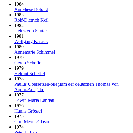
1984
Anneliese Botond
1983
Rolf-Dietrich Keil
1982
Heinz von Sauter
1981
Wolfgang Kasack
1980
Annemarie Schimmel
1979
Gerda Scheffel
1979
Helmut Scheffel
1978
Paulus Über­setzer­kollegium der deut­schen Thomas-von-
Aquin-Ausgabe
1977
Edwin Maria Landau
1976
Hanns Grössel
1975
Curt Meyer-Clason
1974
Peter Urban