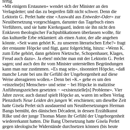
fertig.
»Mit einigem Erstaunen« wendet sich der Minister an den
Verlagsleiter; und das zu begreifen fällt nicht schwer. Denn die
Lektorin G. Perlet hatte eine »Auswahl aus
Entweder-Oder
« zur
Neuübersetzung vorgeschlagen, darunter das Tagebuch eines
Verführers, und sie hatte Kierkegaard, indem sie ihn nicht den
Enklaven theologischer Fachpublikationen überlassen wollte, für
das kulturelle Erbe reklamiert: als einen Autor, der alle angehen
könnte. »Seit wann gehört K. zu unserem literarischen Erbe?« fragt
der erstaunte Höpcke und fügt, ganz folgerichtig, hinzu: »Wenn K.
zum Erbe gehört, dann gehören Nietzsche, Schopenhauer, Klages,
Freud auch dazu«. Ja eben! möchte man mit der Lektorin G. Perlet
sagen; und auch den ihr vom Minister unterstellten Begründungen
kann man nur zustimmen. »Es mag sein«, räsonniert Höpcke, »daß
manche Leute bei uns ihr Gefühl der Ungeborgenheit auf diese
Weise abreagieren wollen.« Denn bei »K.« gehe es um den
»einzelne[n] Menschen« und seine − bei Höpcke in maliziöse
Anführungszeichen gesetzten − »existenzielle[n] Probleme«. Vier
Jahre zuvor, auch darauf spielt Höpcke an, waren im selben Verlag
Plenzdorfs
Neue Leiden des jungen W.
erschienen; um dieselbe Zeit
hatte Gisela Perlet sich ausdauernd um Neuübersetzungen Herman
Bangs bemüht, des dänischen Décadent, in dessen Erzählkunst
Rilke und der junge Thomas Mann ihr Gefühl der Ungeborgenheit
wiedererkannt hatten. Die Bang Übersetzung hatte Gisela Perlet
gegen ideologische Widerstände durchsetzen können (bis heute