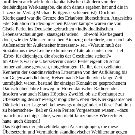
profitieren auch wir in den kapitalistischen Ländern von der
dreibändigen Werkausgabe, die sich daraus ergeben hat und die in
Lizenz im Verlag Michael Krügers erschienen ist). Doch mit
Kierkegaard war die Grenze des Erlaubten überschritten. Angesichts
»der Situation im ideologischen Klassenkampf« waren die von
Gisela Perlet ins Deutsche gebrachten »individualistischen
Lebensanschauungen« staatsgefährdend − obwohl Kierkegaard
doch, wie der Minister im selben Atemzug dekretierte, »nur noch als
Außenseiter für Außenseiter interessant« sei. »Warum muß der
Sozialismus diese Leiche exhumieren? Literatur unter dem Titel
›Erbe‹ für diejenigen, die abseits der Geschichte stehen?«
Im Abseits war die Übersetzerin Gisela Perlet eigentlich schon
immer zuhause gewesen, notgedrungen. Da ihr, der exzellenten
Kennerin der skandinavischen Literaturen von der Aufklärung bis
zur Gegenwartsdichtung, Reisen nach Skandinavien lange Zeit
unmöglich waren, bestand ihr einziger Kontakt zu gesprochenem
Dänisch über Jahre hinweg im Hören dänischer Radiosender.
Insofern war auch Klaus Höpckes Zweifel, ob sie überhaupt zur
Übersetzung des schwierigst möglichen, eben des Kierkegaardschen
Dänisch in der Lage sei, keineswegs unbegründet. »Diese Tradition
zu beherrschen«, ließ er Gisela Perlets Vorgesetzten wissen, »dazu
braucht man einige Jahre, wenn nicht Jahrzehnte.« Wie recht er
hatte, auch diesmal!
Das Ergebnis der jahrzehntelangen Anstrengungen, die diese
Übersetzerin und Vermittlerin skandinavischer Weltliteratur gegen