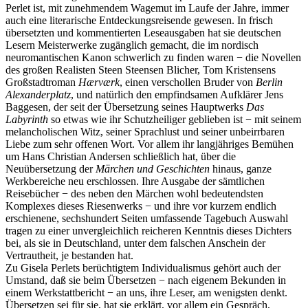
Perlet ist, mit zunehmendem Wagemut im Laufe der Jahre, immer
auch eine literarische Entdeckungsreisende gewesen. In frisch
übersetzten und kommentierten Leseausgaben hat sie deutschen
Lesern Meisterwerke zugänglich gemacht, die im nordisch
neuromantischen Kanon schwerlich zu finden waren − die Novellen
des großen Realisten Steen Steensen Blicher, Tom Kristensens
Großstadtroman
Hærværk
, einen verschollen Bruder von
Berlin
Alexanderplatz
, und natürlich den empfindsamen Aufklärer Jens
Baggesen, der seit der Übersetzung seines Hauptwerks
Das
Labyrinth
so etwas wie ihr Schutzheiliger geblieben ist − mit seinem
melancholischen Witz, seiner Sprachlust und seiner unbeirrbaren
Liebe zum sehr offenen Wort. Vor allem ihr langjähriges Bemühen
um Hans Christian Andersen schließlich hat, über die
Neuübersetzung der
Märchen und Geschichten
hinaus, ganze
Werkbereiche neu erschlossen. Ihre Ausgabe der sämtlichen
Reisebücher − des neben den Märchen wohl bedeutendsten
Komplexes dieses Riesenwerks − und ihre vor kurzem endlich
erschienene, sechshundert Seiten umfassende Tagebuch Auswahl
tragen zu einer unvergleichlich reicheren Kenntnis dieses Dichters
bei, als sie in Deutschland, unter dem falschen Anschein der
Vertrautheit, je bestanden hat.
Zu Gisela Perlets berüchtigtem Individualismus gehört auch der
Umstand, daß sie beim Übersetzen − nach eigenem Bekunden in
einem Werkstattbericht − an uns, ihre Leser, am wenigsten denkt.
Übersetzen sei für sie, hat sie erklärt, vor allem ein Gespräch,