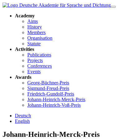
Academy
Aims
History
Members
Organisation
Statute
Activities
Publications
Projects
Conferences
Events
Awards
Georg-Büchner-Preis
Sigmund-Freud-Preis
Friedrich-Gundolf-Preis
Johann-Heinrich-Merck-Preis
Johann-Heinrich-Voß-Preis
Deutsch
English
Johann-Heinrich-Merck-Preis