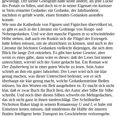
gewürdigt. Der kleine Griesgram hatte keine andere, als jene Lücke
des Portals zu füllen, und doch ist er in seiner Eigenart ein kurioser
in Stein erstarrter Gedanke; ein Gedanke, der Jahrhunderte,
nachdem er gefaßt wurde, einen fremden Gedanken anstoßen
konnte.
Wie nun die Kathedrale von Figuren und Figürchen übervölkert ist,
so gibt es auch in der Literatur ein Gedränge von Haupt- und
Nebengedanken. Und wie dort manche Figuren in so schwindelnder
Höhe stehen, daß auch ein Ruskin sich die Flügel des Erzengels
hätte leihen müssen, um sie abzeichnen zu können, sind auch in der
Literatur die höchsten Gedanken vielleicht diejenigen, die sich dem
Blick für lange Zeit entziehen. Es gibt hier keine Gesetze, aber
wenn es eines gäbe, dann wäre es dieses: daß der Leser fast immer
unterschätzt, wieviel sich der Autor gedacht hat. Ein Roman wie
Der Zauberberg
ist in einer guten Woche zu lesen. Sein Autor
schrieb an ihm ein gutes Jahrzehnt. Der Leser wird sich nie klar
genug machen, was dieser Unterschied bedeutet, wie er sich
überhaupt nie klar genug macht, welche Gedankenströme fließen
müssen, bis den Worten ein Bett ausgehoben ist. Er macht sich nicht
klar, daß er zwar Buch für Buch liest, der Autor aber Silbe für Silbe
schreibt. Und noch über diesen Silben schwebt ein Mehrgedachtes,
das sich nicht ganz in ihnen niederschlägt. Der Schriftsteller
Nicholson Baker klagt in seinem Romanessay
U and I
, er habe mit
Entsetzen lernen müssen, daß mindestens die Hälfte der inneren
fluiden Intelligenz beim Transport ins Geschriebene verlorengehe.