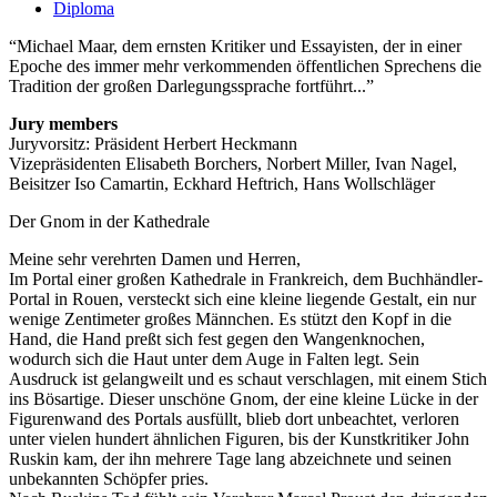
Diploma
Michael Maar, dem ernsten Kritiker und Essayisten, der in einer
Epoche des immer mehr verkommenden öffentlichen Sprechens die
Tradition der großen Darlegungssprache fortführt...
Jury members
Juryvorsitz: Präsident Herbert Heckmann
Vizepräsidenten Elisabeth Borchers, Norbert Miller, Ivan Nagel,
Beisitzer Iso Camartin, Eckhard Heftrich, Hans Wollschläger
Der Gnom in der Kathedrale
Meine sehr verehrten Damen und Herren,
Im Portal einer großen Kathedrale in Frankreich, dem Buchhändler-
Portal in Rouen, versteckt sich eine kleine liegende Gestalt, ein nur
wenige Zentimeter großes Männchen. Es stützt den Kopf in die
Hand, die Hand preßt sich fest gegen den Wangenknochen,
wodurch sich die Haut unter dem Auge in Falten legt. Sein
Ausdruck ist gelangweilt und es schaut verschlagen, mit einem Stich
ins Bösartige. Dieser unschöne Gnom, der eine kleine Lücke in der
Figurenwand des Portals ausfüllt, blieb dort unbeachtet, verloren
unter vielen hundert ähnlichen Figuren, bis der Kunstkritiker John
Ruskin kam, der ihn mehrere Tage lang abzeichnete und seinen
unbekannten Schöpfer pries.