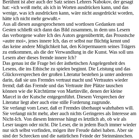
Berühmt ist aber auch der Satz seines Lehrers Nabokov, der gesagt
hat: »ich weiß mehr, als ich in Worten ausdrücken kann, und das
wenige, was ich ausdrücken kann, wäre nicht ausgedrückt worden,
hätte ich nicht mehr gewußt.«
Aus all diesen ausgesprochenen und wortlosen Gedanken und
Gesten schließt sich dann das Bild zusammen, in dem uns Lesern
das verborgene wahre Ich des Autors gegenübertritt, das Proustsche
»autre moi«, jenes innere Ich, das er selbst nur flüchtig kennt und
das keine andere Möglichkeit hat, den Körpermauern seines Trägers
zu entkommen, als die der Verwandlung in die Kunst. Was soll uns
Lesern aber dieses fremde innere Ich?
Das genau ist die Frage bei der ästhetischen Angelegenheit des
Lesens, die ins Ethische zu spielen beginnt. Die Leistung und das
Glücksversprechen der großen Literatur bestehen ja unter anderem
darin, daß sie uns Fremdes vertraut macht und Vertrautes wieder
fremd; daß das Fremde und das Vertraute ihre Plätze tauschen
können wie die Kirchtürme von Martinville, denen der kleine
Marcel in der Kutsche entgegenführt. Diesem Versprechen der
Literatur liegt aber auch eine stille Forderung zugrunde.
Sie verlangt vom Leser, daß er Fremdes überhaupt wahrhaben will.
Sie verlangt nicht mehr, aber auch nichts Geringeres als Interesse am
Nicht-Ich. Von diesem Interesse hängt es letztlich ab, ob wir als
Leser taugen oder nicht. Die Leser, die in jedem Buch immer wieder
nur sich selbst vorfinden, mögen ihre Freude dabei haben. Aber sie
sind der Schrecken und die natürlichen Feinde der Steinmännchen.