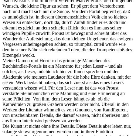
Nach Ruskins Tod fühlt sein Verehrer Marcel Proust den dringenden
Wunsch, die kleine Figur zu sehen. Er pilgert dem Verstorbenen
nach und macht sich auf die Suche. Vor dem Portal begreift er, daß
es unmöglich ist, in diesem übermenschlichen Volk ein so kleines
Wesen zu entdecken, doch da, durch Zufall findet er es doch und
erkennt es gleich an dem schiefen Blick, den es ihm aus seiner
winzigen Pupille zuwirft. Proust ist bewegt und schreibt über das
Wunder der Auferstehung, das dem kleinen Ungeheuer, das ewigem
Vergessen anheimgegeben schien, so triumphal zuteil wurde wie
den in seiner Nähe sich rekelnden Toten, die der Trompetenstoß des
Erzengels weckt.
Meine Damen und Herren: das grimmige Männchen des
Buchhändler-Portals ist ein Memento für jeden Leser – und als
solcher, als Leser, möchte ich hier zu Ihnen sprechen und der
Akademie wie meinem Laudator für die hohe Ehre danken, mit der
sie ein Werk bedacht haben, das sich zuerst als das eines Lesers
verstanden wissen will. Für den Leser nun ist das von Proust
verklärte Steinmännchen eine Mahnung und eine Erinnerung an
seine Pflichten. Von ihm, dem Leser, hängt es ab, ob die
Kathedralen zu großen Gräbern werden oder nicht. Überall in den
Werken der Literatur wimmelt es von Gnomen, von Randfiguren,
von unscheinbaren Details, die darauf warten, nicht überlesen und
aus ihrem Interimstod gerissen zu werden.
Die Kunst ist nichts ohne ihre Details. Diese Details aber leben nur,
solange sie wahrgenommen werden und in ihrer Funktion