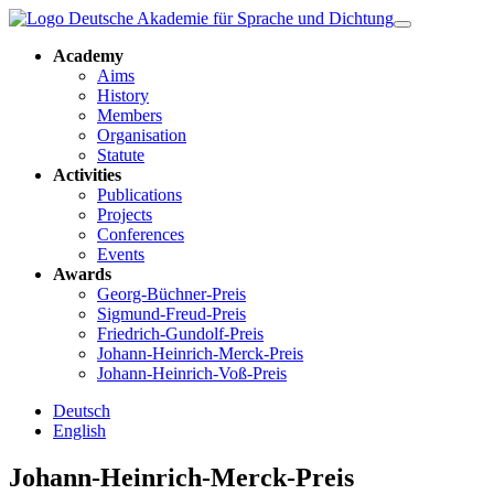
Academy
Aims
History
Members
Organisation
Statute
Activities
Publications
Projects
Conferences
Events
Awards
Georg-Büchner-Preis
Sigmund-Freud-Preis
Friedrich-Gundolf-Preis
Johann-Heinrich-Merck-Preis
Johann-Heinrich-Voß-Preis
Deutsch
English
Johann-Heinrich-Merck-Preis