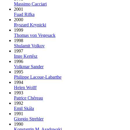
Massimo Cacciari
2001
Fuad Rifka
2000
Ryszard Krynicki
1999
Thomas von Vegesack
1998
Shulamit Volkov
1997
Imre Kertész
1996
Volkmar Sander
1995
Philippe Lacoue-Labarthe
1994
Helen Wolff
1993
Patrice Chéreau
1992
Emil Skála
1991
Giorgio Strehler
1990
Konstantin M. Asadowski