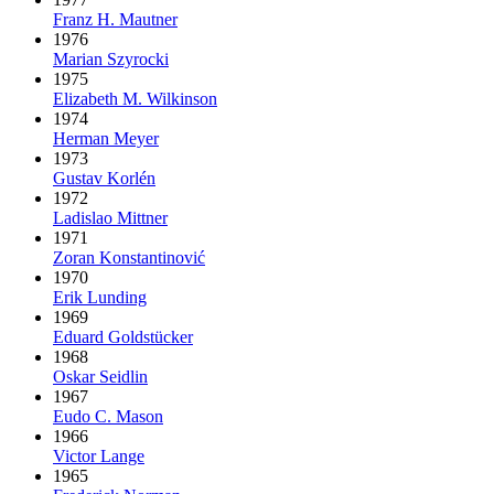
Franz H. Mautner
1976
Marian Szyrocki
1975
Elizabeth M. Wilkinson
1974
Herman Meyer
1973
Gustav Korlén
1972
Ladislao Mittner
1971
Zoran Konstantinović
1970
Erik Lunding
1969
Eduard Goldstücker
1968
Oskar Seidlin
1967
Eudo C. Mason
1966
Victor Lange
1965