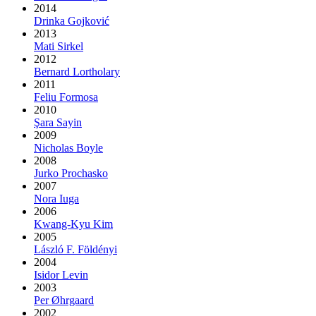
2014
Drinka Gojković
2013
Mati Sirkel
2012
Bernard Lortholary
2011
Feliu Formosa
2010
Şara Sayin
2009
Nicholas Boyle
2008
Jurko Prochasko
2007
Nora Iuga
2006
Kwang-Kyu Kim
2005
László F. Földényi
2004
Isidor Levin
2003
Per Øhrgaard
2002