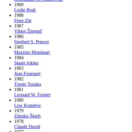
1989
Leslie Bodi
1988
Feng Zhi
1987
Viktor Žmegač
1986
Siegbert S. Prawer
1985
Mazzino Montinari
1984
Stuart Atkins
1983
Jean Fourquet
1982
Tomio Tezuka
1981
Leonard W. Forster
1980
Lew Kopelew
1979
Zdenko Škreb
1978
Claude David
1977