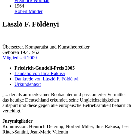
Frederick Norman
1964
Robert Minder
László F. Földényi
Übersetzer, Komparatist und Kunsttheoretiker
Geboren 19.4.1952
Mitglied seit 2009
Friedrich-Gundolf-Preis 2005
Laudatio von Ilma Rakusa
Dankrede von László F. Földényi
Urkundentext
... der als aufmerksamer Beobachter und passionierter Vermittler
das heutige Deutschland erkundet, seine Ungleichzeitigkeiten
aufspürt und diese gegen alle europäische Betriebsamkeit beharrlich
verteidigt.
Jurymitglieder
Kommission: Heinrich Detering, Norbert Miller, Ilma Rakusa, Lea
Ritter-Santini, Jean-Marie Valentin