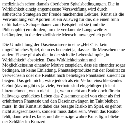
medizinisch schon damals überlebten Spitalsbedingungen. Die in
Wirklichkeit einzig angemessene Verzweiflung wird durch
ästhetische Strategien zur Freude machenden Lektüre. Kunst als die
Verwandlung von Aporien ist ein Ausweg für die, die einen Sinn
dafür haben. Schopenhauer zum Beispiel hat sie (und die
Philosophie) empfohlen, um die verdammte Langeweile zu
bekämpfen, in die der zivilisierte Mensch unweigerlich gerät.
Die Umdichtung der Daseinsmisere in eine „Hetz“ ist kein
ungefährliches Spiel, denn es bedeutet ja, dass es für Menschen eine
andere Ebene gibt als die, in der sich die Lebenskämpfe „in
Wirklichkeit“ abspielen. Dass Wirklichkeitssinn und
Möglichkeitssinn einander Motive zuspielen, dass sie einander sogar
bedingen, ist keine Einladung, Phantasieprodukte mit der Realität zu
verwechseln oder die Realität nach beliebigen Phantasien zurecht zu
biegen. Das geht nicht, wäre jedoch als ein Verbot einschließendes
Gebot (davon gibt es ja viele, Verbote sind eingebürgert) leicht
hinzunehmen, wenn nicht ... ja, wenn nicht am Ende doch für ein
halbwegs geglücktes Leben das Zusammenspiel von einer als frei
erfahrbaren Phantasie und den Daseinszwängen im Takt bleiben
muss. In der Kunst ist dabei das besagte Risiko im Spiel, es gehört
nicht ausgeschlossen, sondern muss dabei sein. Wenn das Risiko
fehlt, dann wird es fade, und die einzige wahre Kunstfigur bliebe
der Schläfer im Konzert.