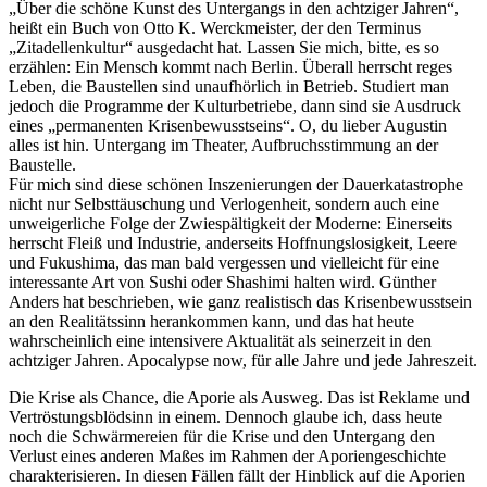
„Über die schöne Kunst des Untergangs in den achtziger Jahren“,
heißt ein Buch von Otto K. Werckmeister, der den Terminus
„Zitadellenkultur“ ausgedacht hat. Lassen Sie mich, bitte, es so
erzählen: Ein Mensch kommt nach Berlin. Überall herrscht reges
Leben, die Baustellen sind unaufhörlich in Betrieb. Studiert man
jedoch die Programme der Kulturbetriebe, dann sind sie Ausdruck
eines „permanenten Krisenbewusstseins“. O, du lieber Augustin
alles ist hin. Untergang im Theater, Aufbruchsstimmung an der
Baustelle.
Für mich sind diese schönen Inszenierungen der Dauerkatastrophe
nicht nur Selbsttäuschung und Verlogenheit, sondern auch eine
unweigerliche Folge der Zwiespältigkeit der Moderne: Einerseits
herrscht Fleiß und Industrie, anderseits Hoffnungslosigkeit, Leere
und Fukushima, das man bald vergessen und vielleicht für eine
interessante Art von Sushi oder Shashimi halten wird. Günther
Anders hat beschrieben, wie ganz realistisch das Krisenbewusstsein
an den Realitätssinn herankommen kann, und das hat heute
wahrscheinlich eine intensivere Aktualität als seinerzeit in den
achtziger Jahren. Apocalypse now, für alle Jahre und jede Jahreszeit.
Die Krise als Chance, die Aporie als Ausweg. Das ist Reklame und
Vertröstungsblödsinn in einem. Dennoch glaube ich, dass heute
noch die Schwärmereien für die Krise und den Untergang den
Verlust eines anderen Maßes im Rahmen der Aporiengeschichte
charakterisieren. In diesen Fällen fällt der Hinblick auf die Aporien