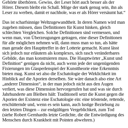
Gehörte überhören. Gewiss, der Leser hört auch besser als der
Hörer. Diesem bleibt ein Schall. Möge der stark genug sein, ihn als
Leser zu werben, damit er nachhole, was er als Hörer versäumt hat.“
Das ist scharfsinnige Weltzugewandtheit. In deren Namen wird man
zugeben müssen, dass Definitionen für Kunst hinken, gleich
schlechten Vergleichen. Solche Definitionen sind vermessen, und
wenn man, von Überzeugungen getragen, eine dieser Definitionen
für alle möglichen nehmen will, dann muss man so tun, als hätte
man gerade den Haupttreffer in der Lotterie gemacht. Kunst lässt
sich jedoch nur erläutern als komplexes, sich rasch veränderbares
Gebilde, das man konstruieren muss. Die Hauptwörter „Kunst und
Definition“ genügen da nicht, auch wenn jede der ungenügenden
Fixierungen im Glasperlenspiel der Kunsttheorie eine Erkenntnis
bieten mag. Kunst sei also die Eschatologie der Wirklichkeit im
Hinblick auf die Aporien derselben. Sie wäre danach also eine Art
„anderer Dimension“, in der man jedoch nicht aus den Augen
verliert, was diese Dimension hervorgerufen hat und was sie durch
Jahrhunderte am Bleiben hält: Traditionell setzt die Kunst gegen die
Aporien der Existenz eine Eschatologie ein: eine tröstende, rettende,
erschütternde und, wenn es sein kann, auch lustige Beziehung zu
den letzten Dingen – zur endgültigen Vergeblichkeit, zum Tod
(siehe Robert Gernhardts letzte Gedichte, die die Entwürdigung des
Menschen durch Krankheit mit Pointen abwehren.)