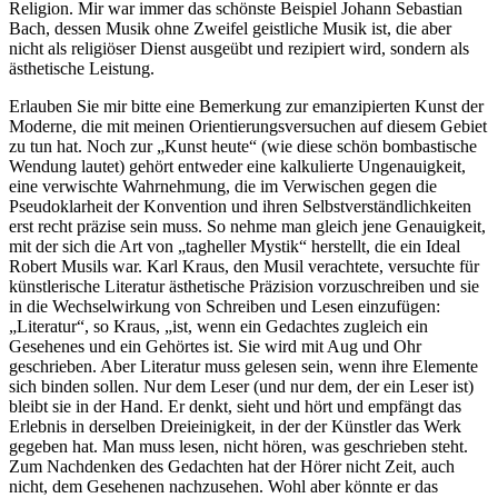
Religion. Mir war immer das schönste Beispiel Johann Sebastian
Bach, dessen Musik ohne Zweifel geistliche Musik ist, die aber
nicht als religiöser Dienst ausgeübt und rezipiert wird, sondern als
ästhetische Leistung.
Erlauben Sie mir bitte eine Bemerkung zur emanzipierten Kunst der
Moderne, die mit meinen Orientierungsversuchen auf diesem Gebiet
zu tun hat. Noch zur „Kunst heute“ (wie diese schön bombastische
Wendung lautet) gehört entweder eine kalkulierte Ungenauigkeit,
eine verwischte Wahrnehmung, die im Verwischen gegen die
Pseudoklarheit der Konvention und ihren Selbstverständlichkeiten
erst recht präzise sein muss. So nehme man gleich jene Genauigkeit,
mit der sich die Art von „tagheller Mystik“ herstellt, die ein Ideal
Robert Musils war. Karl Kraus, den Musil verachtete, versuchte für
künstlerische Literatur ästhetische Präzision vorzuschreiben und sie
in die Wechselwirkung von Schreiben und Lesen einzufügen:
„Literatur“, so Kraus, „ist, wenn ein Gedachtes zugleich ein
Gesehenes und ein Gehörtes ist. Sie wird mit Aug und Ohr
geschrieben. Aber Literatur muss gelesen sein, wenn ihre Elemente
sich binden sollen. Nur dem Leser (und nur dem, der ein Leser ist)
bleibt sie in der Hand. Er denkt, sieht und hört und empfängt das
Erlebnis in derselben Dreieinigkeit, in der der Künstler das Werk
gegeben hat. Man muss lesen, nicht hören, was geschrieben steht.
Zum Nachdenken des Gedachten hat der Hörer nicht Zeit, auch
nicht, dem Gesehenen nachzusehen. Wohl aber könnte er das