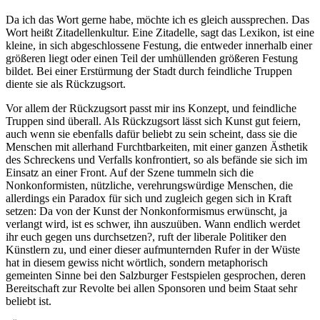
Da ich das Wort gerne habe, möchte ich es gleich aussprechen. Das
Wort heißt Zitadellenkultur. Eine Zitadelle, sagt das Lexikon, ist eine
kleine, in sich abgeschlossene Festung, die entweder innerhalb einer
größeren liegt oder einen Teil der umhüllenden größeren Festung
bildet. Bei einer Erstürmung der Stadt durch feindliche Truppen
diente sie als Rückzugsort.
Vor allem der Rückzugsort passt mir ins Konzept, und feindliche
Truppen sind überall. Als Rückzugsort lässt sich Kunst gut feiern,
auch wenn sie ebenfalls dafür beliebt zu sein scheint, dass sie die
Menschen mit allerhand Furchtbarkeiten, mit einer ganzen Ästhetik
des Schreckens und Verfalls konfrontiert, so als befände sie sich im
Einsatz an einer Front. Auf der Szene tummeln sich die
Nonkonformisten, nützliche, verehrungswürdige Menschen, die
allerdings ein Paradox für sich und zugleich gegen sich in Kraft
setzen: Da von der Kunst der Nonkonformismus erwünscht, ja
verlangt wird, ist es schwer, ihn auszuüben. Wann endlich werdet
ihr euch gegen uns durchsetzen?, ruft der liberale Politiker den
Künstlern zu, und einer dieser aufmunternden Rufer in der Wüste
hat in diesem gewiss nicht wörtlich, sondern metaphorisch
gemeinten Sinne bei den Salzburger Festspielen gesprochen, deren
Bereitschaft zur Revolte bei allen Sponsoren und beim Staat sehr
beliebt ist.