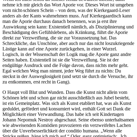
nehme ich mir gleich das Wort Aporie vor. Dieses Wort ist umgeben
vom nicht-schönen Schein – von dem, was der Kierkegaard-Leser
anders als der Kants wahrnehmen muss. Auf Kierkegaardisch kann
man die Aporie durchaus danach benennen, was ja erst ihre
Auswirkung sein kann: Existentiell nämlich, als Disziplinierung und
Beschädigung des Gefühlslebens, als Kränkung, führt die Aporie
direkt zur Verzweiflung, die sie zur Voraussetzung hat. Das
Schreckliche, das Unschöne, aber auch nur das nicht loszukriegende
Lästige kann auf eine Aporie zurückgehen, in einer Wurzel.
Logisch, in der Wissenschaft der Logik mag die Aporie ganz andre
Seiten haben. Existentiell ist sie die Verzweiflung. Sie ist der
endgültige Ausdruck und die Folge davon, dass nichts mehr geht.
Egal welchen Weg man nimmt, jeder Weg führt zu nichts: Du
steckst in der Ausweglosigkeit (und setzt sie durch die Versuche, ihr
zu entkommen, erst recht in Gang).
O Haupt voll Blut und Wunden. Dass die Kunst nicht allein vom
Schönen lebt und schon gar nicht ausschließlich aus Jubel besteht,
ist ein Gemeinplatz. Was sich als Kunst etabliert hat, was als Kunst
geduldet, gefördert und konsumiert wird, enthält Gott sei Dank die
Möglichkeit einer Verwandlung. Das habe ich seit Kindertagen
Johann Nepomuk Nestroy abgeschaut. Seine ebenso unterhaltsamen
wie abweisenden Komödien provozieren ein verzweifeltes Lachen
über die Unverbesserlichkeit der conditio humana. „Wenn alle
Stricke reißen, häng ich mich auf.“ Oder, ganz optimistisch: „Ich