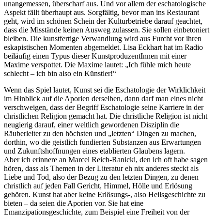
unangemessen, überscharf aus. Und vor allem der eschatologische
Aspekt fällt überhaupt aus. Sorgfältig, bevor man ins Restaurant
geht, wird im schönen Schein der Kulturbetriebe darauf geachtet,
dass die Misstände keinen Ausweg zulassen. Sie sollen einbetoniert
bleiben. Die kunstfertige Verwandlung wird aus Furcht vor ihren
eskapistischen Momenten abgemeldet. Lisa Eckhart hat im Radio
beiläufig einen Typus dieser KunstproduzentInnen mit einer
Maxime verspottet. Die Maxime lautet: „Ich fühle mich heute
schlecht – ich bin also ein Künstler!“
Wenn das Spiel lautet, Kunst sei die Eschatologie der Wirklichkeit
im Hinblick auf die Aporien derselben, dann darf man eines nicht
verschweigen, dass der Begriff Eschatologie seine Karriere in der
christlichen Religion gemacht hat. Die christliche Religion ist nicht
neugierig darauf, einer weltlich gewordenen Disziplin die
Räuberleiter zu den höchsten und „letzten“ Dingen zu machen,
dorthin, wo die geistlich fundierten Substanzen aus Erwartungen
und Zukunftshoffnungen eines etablierten Glaubens lagern.
Aber ich erinnere an Marcel Reich-Ranicki, den ich oft habe sagen
hören, dass als Themen in der Literatur eh nix anderes steckt als
Liebe und Tod, also der Bezug zu den letzten Dingen, zu denen
christlich auf jeden Fall Gericht, Himmel, Hölle und Erlösung
gehören. Kunst hat aber keine Erlösungs-, also Heilsgeschichte zu
bieten – da seien die Aporien vor. Sie hat eine
Emanzipationsgeschichte, zum Beispiel eine Freiheit von der