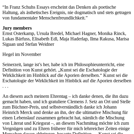
In Franz Schuhs Essays erscheint das Denken als poetische
Haltung, als ästhetisches Ereignis, nie dogmatisch und stets getragen
von fundamentaler Menschenfreundlichkeit.
Jury members
Ernst Osterkamp, Ursula Bredel, Michael Hagner, Monika Rinck,
Lukas Bärfuss, Elisabeth Edl, Maja Haderlap, Ilma Rakusa, Marisa
Siguan und Stefan Weidner
Hegel im November
Seinerzeit, lange ist’s her, habe ich im Philosophieunterricht, eine
Definition von Kunst gehört. „Kunst sei die Eschatologie der
Wirklichkeit im Hinblick auf die Aporien derselben.“ Kunst sei die
Eschatologie der Wirklichkeit im Hinblick auf die Aporien derselben
. . .
An diesem auch meinem Ehrentag – ich danke denen, die ihn dazu
gemacht haben, und ich gratuliere Clemens J. Setz an Ort und Stelle
zum Büchner-Preis, und selbstverständlich danke ich Johann
Heinrich Merck und denke an ihn, der die ultimative Mischung für
einen Lebenslauf zusammen gebracht hat, nämlich die Mischung
von Literat und Kriegsrat –, an diesem Nachmittag möchte ich zum
Vergnügen und zu Ehren früherer für mich lehrreicher Zeiten einige
Menschen davon abbringen, besagte Definition – „Kunst sei die