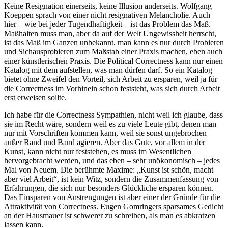
Keine Resignation einerseits, keine Illusion anderseits. Wolfgang
Koeppen sprach von einer nicht resignativen Melancholie. Auch
hier – wie bei jeder Tugendhaftigkeit – ist das Problem das Maß.
Maßhalten muss man, aber da auf der Welt Ungewissheit herrscht,
ist das Maß im Ganzen unbekannt, man kann es nur durch Probieren
und Sichausprobieren zum Maßstab einer Praxis machen, eben auch
einer künstlerischen Praxis. Die Political Correctness kann nur einen
Katalog mit dem aufstellen, was man dürfen darf. So ein Katalog
bietet ohne Zweifel den Vorteil, sich Arbeit zu ersparen, weil ja für
die Correctness im Vorhinein schon feststeht, was sich durch Arbeit
erst erweisen sollte.
Ich habe für die Correctness Sympathien, nicht weil ich glaube, dass
sie im Recht wäre, sondern weil es zu viele Leute gibt, denen man
nur mit Vorschriften kommen kann, weil sie sonst ungebrochen
außer Rand und Band agieren. Aber das Gute, vor allem in der
Kunst, kann nicht nur feststehen, es muss im Wesentlichen
hervorgebracht werden, und das eben – sehr unökonomisch – jedes
Mal von Neuem. Die berühmte Maxime: „Kunst ist schön, macht
aber viel Arbeit“, ist kein Witz, sondern die Zusammenfassung von
Erfahrungen, die sich nur besonders Glückliche ersparen können.
Das Einsparen von Anstrengungen ist aber einer der Gründe für die
Attraktivität von Correctness. Eugen Gomringers sparsames Gedicht
an der Hausmauer ist schwerer zu schreiben, als man es abkratzen
lassen kann.