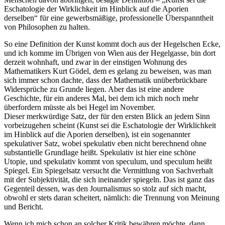
Eschatologie der Wirklichkeit im Hinblick auf die Aporien
derselben“ für eine gewerbsmäßige, professionelle Überspanntheit
von Philosophen zu halten.
So eine Definition der Kunst kommt doch aus der Hegelschen Ecke,
und ich komme im Übrigen von Wien aus der Hegelgasse, bin dort
derzeit wohnhaft, und zwar in der einstigen Wohnung des
Mathematikers Kurt Gödel, dem es gelang zu beweisen, was man
sich immer schon dachte, dass der Mathematik unüberbrückbare
Widersprüche zu Grunde liegen. Aber das ist eine andere
Geschichte, für ein anderes Mal, bei dem ich mich noch mehr
überfordern müsste als bei Hegel im November.
Dieser merkwürdige Satz, der für den ersten Blick an jedem Sinn
vorbeizugehen scheint (Kunst sei die Eschatologie der Wirklichkeit
im Hinblick auf die Aporien derselben), ist ein sogenannter
spekulativer Satz, wobei spekulativ eben nicht berechnend ohne
substantielle Grundlage heißt. Spekulativ ist hier eine schöne
Utopie, und spekulativ kommt von speculum, und speculum heißt
Spiegel. Ein Spiegelsatz versucht die Vermittlung von Sachverhalt
mit der Subjektivität, die sich ineinander spiegeln. Das ist ganz das
Gegenteil dessen, was den Journalismus so stolz auf sich macht,
obwohl er stets daran scheitert, nämlich: die Trennung von Meinung
und Bericht.
Wenn ich mich schon an solcher Kritik bewähren möchte, dann