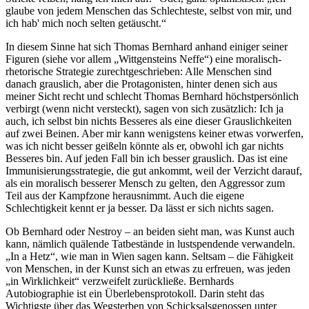
glaube von jedem Menschen das Schlechteste, selbst von mir, und
ich hab' mich noch selten getäuscht.“
In diesem Sinne hat sich Thomas Bernhard anhand einiger seiner
Figuren (siehe vor allem „Wittgensteins Neffe“) eine moralisch-
rhetorische Strategie zurechtgeschrieben: Alle Menschen sind
danach grauslich, aber die Protagonisten, hinter denen sich aus
meiner Sicht recht und schlecht Thomas Bernhard höchstpersönlich
verbirgt (wenn nicht versteckt), sagen von sich zusätzlich: Ich ja
auch, ich selbst bin nichts Besseres als eine dieser Grauslichkeiten
auf zwei Beinen. Aber mir kann wenigstens keiner etwas vorwerfen,
was ich nicht besser geißeln könnte als er, obwohl ich gar nichts
Besseres bin. Auf jeden Fall bin ich besser grauslich. Das ist eine
Immunisierungsstrategie, die gut ankommt, weil der Verzicht darauf,
als ein moralisch besserer Mensch zu gelten, den Aggressor zum
Teil aus der Kampfzone herausnimmt. Auch die eigene
Schlechtigkeit kennt er ja besser. Da lässt er sich nichts sagen.
Ob Bernhard oder Nestroy – an beiden sieht man, was Kunst auch
kann, nämlich quälende Tatbestände in lustspendende verwandeln.
„In a Hetz“, wie man in Wien sagen kann. Seltsam – die Fähigkeit
von Menschen, in der Kunst sich an etwas zu erfreuen, was jeden
„in Wirklichkeit“ verzweifelt zurückließe. Bernhards
Autobiographie ist ein Überlebensprotokoll. Darin steht das
Wichtigste über das Wegsterben von Schicksalsgenossen unter