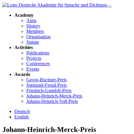
Academy
Aims
History
Members
Organisation
Statute
Activities
Publications
Projects
Conferences
Events
Awards
Georg-Büchner-Preis
Sigmund-Freud-Preis
Friedrich-Gundolf-Preis
Johann-Heinrich-Merck-Preis
Johann-Heinrich-Voß-Preis
Deutsch
English
Johann-Heinrich-Merck-Preis