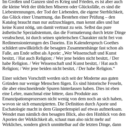
Im Großen und Ganzen sind es Krieg und Frieden, es ist aber auch
die kleine Welt der üblichen Miseren oder Glücksfälle, es sind die
Liebestrennungen, der Tod der Liebenden, die eigene Sterblichkeit,
das Glück einer Umarmung, das Bestehen einer Prüfung – den
Katalog braucht man nur aufzuschlagen, man kennt alles und hat
keine Kunst nötig, um damit vertraut zu sein. Selbst das pure
ästhetische Spezialistentum, das die Formatierung durch letzte Dinge
verabscheut, ist durch seinen spielerischen Charakter nicht frei von
Redimensionierungen des Daseins. Ein Kalenderspruch Goethes
schildert unwillkürlich die besagten Zusammenhänge fast schon als
Falle, am Ende selbst als Aporie: „Wer Wissenschaft und Kunst
besitzt, / Hat auch Religion; / Wer jene beiden nicht besitzt, / Der
habe Religion. / Wer Wissenschaft und Kunst besitzt, / Hat auch
Religion; / Wer jene beiden nicht besitzt, / Der habe Religion.“
Einer solchen Vorschrift werden sich seit der Moderne aus guten
Gründen nur wenige Menschen fügen. Es sind historische Fesseln,
die aber einschneidende Spuren hinterlassen haben. Dies ist eben
eine Lehre, manchmal eine bittere, dass Produkte aus
Emanzipationsprozessen nicht wenig von dem noch an sich haben,
wovon sie sich emanzipierten. Die Definition durch Aporie und
Eschatologie macht in dem Glasperlenspiel auf etwas aufmerksam.
Wendet man nämlich den besagten Blick, also den Hinblick von den
Aporien der Wirklichkeit ab, schaut man also nicht mehr auf
Wirkliches, sondern gleich unmittelbar auf die letzten Dinge, dann