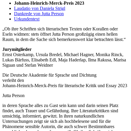
Johann-Heinrich-Merck-Preis 2023
Laudatio von Daniela Strigl
Dankrede von Jutta Person
Urkundentext
Ob ihre Schriften sich literarischen Texten oder Korallen oder
Eseln widmen: stets öffnet Jutta Person großzügig einen hellen
Raum, in dem die Sache sich bemerkenswert klar betrachten lässt.
Jurymitglieder
Ernst Osterkamp, Ursula Bredel, Michael Hagner, Monika Rinck,
Lukas Bärfuss, Elisabeth Edl, Maja Haderlap, Ilma Rakusa, Marisa
Siguan und Stefan Weidner
Die Deutsche Akademie für Sprache und Dichtung
verleiht den
Johann-Heinrich-Merck-Preis für literarische Kritik und Essay 2023
Jutta Person
in deren Sprache alles zu Gast sein kann und darin seinen Platz
findet, auch Trauer und Gefährdung. Ihre Literaturkritiken sind
umsichtig, informiert, gewitzt. In ihren naturkundlichen
Untersuchungen zeigt sie sich als hochbelesene und für die
Phänomene sensible Autorin, die auch schwer Bestimmbares