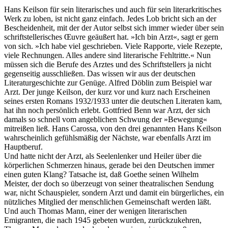
Hans Keilson für sein literarisches und auch für sein literarkritisches
Werk zu loben, ist nicht ganz einfach. Jedes Lob bricht sich an der
Bescheidenheit, mit der der Autor selbst sich immer wieder über sein
schriftstellerisches Œuvre geäußert hat. »Ich bin Arzt«, sagt er gern
von sich. »Ich habe viel geschrieben. Viele Rapporte, viele Rezepte,
viele Rechnungen. Alles andere sind literarische Fehltritte.« Nun
müssen sich die Berufe des Arztes und des Schriftstellers ja nicht
gegenseitig ausschließen. Das wissen wir aus der deutschen
Literaturgeschichte zur Genüge. Alfred Döblin zum Beispiel war
Arzt. Der junge Keilson, der kurz vor und kurz nach Erscheinen
seines ersten Romans 1932/1933 unter die deutschen Literaten kam,
hat ihn noch persönlich erlebt. Gottfried Benn war Arzt, der sich
damals so schnell vom angeblichen Schwung der »Bewegung«
mitreißen ließ. Hans Carossa, von den drei genannten Hans Keilson
wahrscheinlich gefühlsmäßig der Nächste, war ebenfalls Arzt im
Hauptberuf.
Und hatte nicht der Arzt, als Seelenlenker und Heiler über die
körperlichen Schmerzen hinaus, gerade bei den Deutschen immer
einen guten Klang? Tatsache ist, daß Goethe seinen Wilhelm
Meister, der doch so überzeugt von seiner theatralischen Sendung
war, nicht Schauspieler, sondern Arzt und damit ein bürgerliches, ein
nützliches Mitglied der menschlichen Gemeinschaft werden läßt.
Und auch Thomas Mann, einer der wenigen literarischen
Emigranten, die nach 1945 gebeten wurden, zurückzukehren,