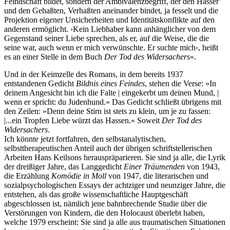
Feindschaft bildet, sondern der Ambivalenzbegriff, der den Hasser
und den Gehaßten, Verhaßten aneinander bindet, ja fesselt und die
Projektion eigener Unsicherheiten und Identitätskonflikte auf den
anderen ermöglicht. ›Kein Liebhaber kann anhänglicher von dem
Gegenstand seiner Liebe sprechen, als er, auf die Weise, die die
seine war, auch wenn er mich verwünschte. Er suchte mich‹, heißt
es an einer Stelle in dem Buch
Der Tod des Widersachers
«.
Und in der Keimzelle des Romans, in dem bereits 1937
entstandenen Gedicht
Bildnis eines Feindes
, stehen die Verse: »In
deinem Angesicht bin ich die Falte | eingekerbt um deinen Mund, |
wenn er spricht: du Judenhund.« Das Gedicht schließt übrigens mit
den Zeilen: »Denn deine Stirn ist stets zu klein, um je zu fassen:
|...ein Tropfen Liebe würzt das Hassen.« Soweit
Der Tod des
Widersachers
.
Ich könnte jetzt fortfahren, den selbstanalytischen,
selbsttherapeutischen Anteil auch der übrigen schriftstellerischen
Arbeiten Hans Keilsons herauspräparieren. Sie sind ja alle, die Lyrik
der dreißiger Jahre, das Langgedicht
Einer Träumenden
von 1943,
die Erzählung
Komödie in Moll
von 1947, die literarischen und
sozialpsychologischen Essays der achtziger und neunziger Jahre, die
entstehen, als das große wissenschaftliche Hauptgeschäft
abgeschlossen ist, nämlich jene bahnbrechende Studie über die
Verstörungen von Kindern, die den Holocaust überlebt haben,
welche 1979 erscheint: Sie sind ja alle aus traumatischen Situationen