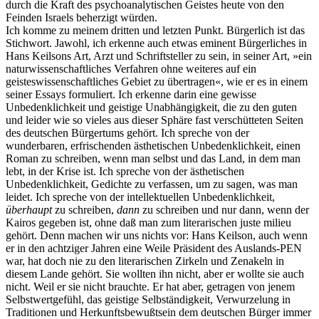
durch die Kraft des psychoanalytischen Geistes heute von den
Feinden Israels beherzigt würden.
Ich komme zu meinem dritten und letzten Punkt. Bürgerlich ist das
Stichwort. Jawohl, ich erkenne auch etwas eminent Bürgerliches in
Hans Keilsons Art, Arzt und Schriftsteller zu sein, in seiner Art, »ein
naturwissenschaftliches Verfahren ohne weiteres auf ein
geisteswissenschaftliches Gebiet zu übertragen«, wie er es in einem
seiner Essays formuliert. Ich erkenne darin eine gewisse
Unbedenklichkeit und geistige Unabhängigkeit, die zu den guten
und leider wie so vieles aus dieser Sphäre fast verschütteten Seiten
des deutschen Bürgertums gehört. Ich spreche von der
wunderbaren, erfrischenden ästhetischen Unbedenklichkeit, einen
Roman zu schreiben, wenn man selbst und das Land, in dem man
lebt, in der Krise ist. Ich spreche von der ästhetischen
Unbedenklichkeit, Gedichte zu verfassen, um zu sagen, was man
leidet. Ich spreche von der intellektuellen Unbedenklichkeit,
überhaupt
zu schreiben,
dann
zu schreiben und nur dann, wenn der
Kairos gegeben ist, ohne daß man zum literarischen juste milieu
gehört. Denn machen wir uns nichts vor: Hans Keilson, auch wenn
er in den achtziger Jahren eine Weile Präsident des Auslands-PEN
war, hat doch nie zu den literarischen Zirkeln und Zenakeln in
diesem Lande gehört. Sie wollten ihn nicht, aber er wollte sie auch
nicht. Weil er sie nicht brauchte. Er hat aber, getragen von jenem
Selbstwertgefühl, das geistige Selbständigkeit, Verwurzelung in
Traditionen und Herkunftsbewußtsein dem deutschen Bürger immer