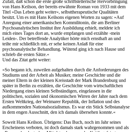
Zufall, daß schon die erste große schriftstellerische Hervorbringung
von Hans Keilson, der bereits erwähnte Roman von 1933 mit dem
Titel »Das Leben geht weiter«, selbsttherapeutische Qualitäten
besitzt. Um es mit Hans Keilsons eigenen Worten zu sagen: »Auf
Anregung einer amerikanischen Kommilitonin, die am Berliner
Psychoanalytischen Institut ihre Ausbildung erhielt, meldete ich
mich eines Tages dort an, wurde empfangen und erzählte ›mein
Leiden‹. Der betreffende Analytiker hörte mich ernsthaft an und
teilte mir schließlich mit, er sehe keinen Anlaß für eine
psychoanalytische Behandlung. Wütend ging ich nach Hause und
schrieb die ersten Sätze.«
Und das Zitat geht weiter:
»So begann ich, zuweilen aufgehalten durch die Anforderungen des
Studiums und der Arbeit als Musiker, meine Geschichte und die
meiner Eltern in der kleinen Kreisstadt der Mark Brandenburg und
später in Berlin zu erzählen, die Geschichte vom wirtschaftlichen
Niedergang eines kleinen Selbständigen, eingelassen in die
politischen, sozialen und ökonomischen Wirren der Jahre nach dem
Ersten Weltkrieg, der Weimarer Republik, der Inflation und des
aufkommenden Nationalsozialismus. Es war ein Stück Selbstanalyse
in dem engen Ausschnitt, den ich damals übersehen konnte.«
Soweit Hans Keilson. Übrigens: Das Buch, noch im Jahr seines
Erscheinens verboten, ist doch damals stark wahrgenommen und als