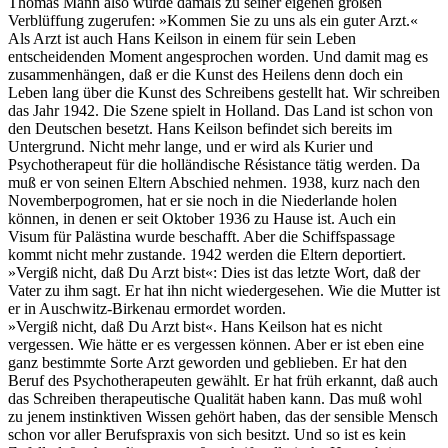
Thomas Mann also wurde damals zu seiner eigenen großen
Verblüffung zugerufen: »Kommen Sie zu uns als ein guter Arzt.«
Als Arzt ist auch Hans Keilson in einem für sein Leben
entscheidenden Moment angesprochen worden. Und damit mag es
zusammenhängen, daß er die Kunst des Heilens denn doch ein
Leben lang über die Kunst des Schreibens gestellt hat. Wir schreiben
das Jahr 1942. Die Szene spielt in Holland. Das Land ist schon von
den Deutschen besetzt. Hans Keilson befindet sich bereits im
Untergrund. Nicht mehr lange, und er wird als Kurier und
Psychotherapeut für die holländische Résistance tätig werden. Da
muß er von seinen Eltern Abschied nehmen. 1938, kurz nach den
Novemberpogromen, hat er sie noch in die Niederlande holen
können, in denen er seit Oktober 1936 zu Hause ist. Auch ein
Visum für Palästina wurde beschafft. Aber die Schiffspassage
kommt nicht mehr zustande. 1942 werden die Eltern deportiert.
»Vergiß nicht, daß Du Arzt bist«: Dies ist das letzte Wort, daß der
Vater zu ihm sagt. Er hat ihn nicht wiedergesehen. Wie die Mutter ist
er in Auschwitz-Birkenau ermordet worden.
»Vergiß nicht, daß Du Arzt bist«. Hans Keilson hat es nicht
vergessen. Wie hätte er es vergessen können. Aber er ist eben eine
ganz bestimmte Sorte Arzt geworden und geblieben. Er hat den
Beruf des Psychotherapeuten gewählt. Er hat früh erkannt, daß auch
das Schreiben therapeutische Qualität haben kann. Das muß wohl
zu jenem instinktiven Wissen gehört haben, das der sensible Mensch
schon vor aller Berufspraxis von sich besitzt. Und so ist es kein