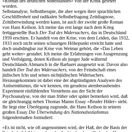
»Roman des deutschen Mittelstandes« von der Kritik gefeiert
worden.
Selbstanalyse, Selbsttherapie, die aber wegen ihrer sprachlichen
Geschliffenheit und radikalen Selbstbefragung Zeitdiagnose,
Zeitüberwindung werden kann, ist auch der zweite große Roman
von Hans Keilson. Ich meine das erst lange nach dem Krieg
fertiggestellte Buch
Der Tod des Widersachers
, das in Deutschland
1959 erschien. Er handelt von der Krise, von dem Leiden, das 1932,
1933 noch nicht seinen schaurigen Höhepunkt erreicht hatte und
doch unabdingbar zur Krise von Weimar gehört, die »Das Leben
geht weiter« gestaltet. Ich meine die Erfahrungen von Ausgrenzung
und Verfolgung, denen Keilson als junger Jude während
Deutschlands Abmarsch in die Barbarei ausgesetzt war. Davon also
handelt
Der Tod des Widersachers
, von der Feindschaft eines
jüdischen Ichs und seines nichtjüdischen Widersachers.
Herausgekommen ist dabei eine der abgründigsten Analysen des
Antisemitismus, die wir kennen, ein geradezu atemberaubendes
Experiment einfühlenden Verstehens aus der Sicht der
Psychoanalyse, von der man früher oder später bemerken wird, daß
sie gleichrangig neben Thomas Manns Essay »Bruder Hitler« steht.
Ihr liegt eine Überlegung zugrunde, die Hans Keilson in seinem
großen Essay
Die Überwindung des Nationalsozialismus
folgendermaßen formuliert:
»Es ist nicht, wie oft angenommen wird, der Haß, der die Basis der