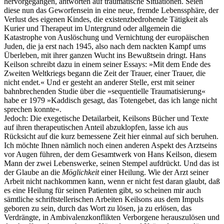
hervorgegangen, antworten auf traumatische Situationen. Seien
diese nun das Geworfensein in eine neue, fremde Lebenssphäre, der
Verlust des eigenen Kindes, die existenzbedrohende Tätigkeit als
Kurier und Therapeut im Untergrund oder allgemein die
Katastrophe von Auslöschung und Vernichtung der europäischen
Juden, die ja erst nach 1945, also nach dem nackten Kampf ums
Überleben, mit ihrer ganzen Wucht ins Bewußtsein dringt. Hans
Keilson schreibt dazu in einem seiner Essays: »Mit dem Ende des
Zweiten Weltkriegs begann die Zeit der Trauer, einer Trauer, die
nicht endet.« Und er gesteht an anderer Stelle, erst mit seiner
bahnbrechenden Studie über die »sequentielle Traumatisierung«
habe er 1979 »Kaddisch gesagt, das Totengebet, das ich lange nicht
sprechen konnte«.
Jedoch: Die exegetische Detailarbeit, Keilsons Bücher und Texte
auf ihren therapeutischen Anteil abzuklopfen, lasse ich aus
Rücksicht auf die kurz bemessene Zeit hier einmal auf sich beruhen.
Ich möchte Ihnen nämlich noch einen anderen Aspekt des Arztseins
vor Augen führen, der dem Gesamtwerk von Hans Keilson, diesem
Mann der zwei Lebenswerke, seinen Stempel aufdrückt. Und das ist
der Glaube an die
Möglichkeit
einer Heilung. Wie der Arzt seiner
Arbeit nicht nachkommen kann, wenn er nicht fest daran glaubt, daß
es eine Heilung für seinen Patienten gibt, so scheinen mir auch
sämtliche schriftstellerischen Arbeiten Keilsons aus dem Impuls
geboren zu sein, durch das Wort zu lösen, ja zu erlösen, das
Verdrängte, in Ambivalenzkonflikten Verborgene herauszulösen und