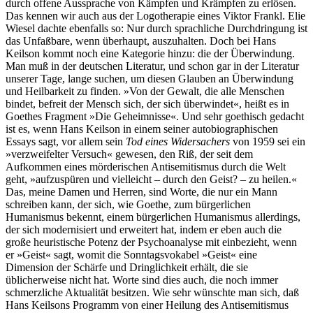
durch offene Aussprache von Kämpfen und Krämpfen zu erlösen.
Das kennen wir auch aus der Logotherapie eines Viktor Frankl. Elie
Wiesel dachte ebenfalls so: Nur durch sprachliche Durchdringung ist
das Unfaßbare, wenn überhaupt, auszuhalten. Doch bei Hans
Keilson kommt noch eine Kategorie hinzu: die der Überwindung.
Man muß in der deutschen Literatur, und schon gar in der Literatur
unserer Tage, lange suchen, um diesen Glauben an Überwindung
und Heilbarkeit zu finden. »Von der Gewalt, die alle Menschen
bindet, befreit der Mensch sich, der sich überwindet«, heißt es in
Goethes Fragment »Die Geheimnisse«. Und sehr goethisch gedacht
ist es, wenn Hans Keilson in einem seiner autobiographischen
Essays sagt, vor allem sein
Tod eines Widersachers
von 1959 sei ein
»verzweifelter Versuch« gewesen, den Riß, der seit dem
Aufkommen eines mörderischen Antisemitismus durch die Welt
geht, »aufzuspüren und vielleicht – durch den Geist? – zu heilen.«
Das, meine Damen und Herren, sind Worte, die nur ein Mann
schreiben kann, der sich, wie Goethe, zum bürgerlichen
Humanismus bekennt, einem bürgerlichen Humanismus allerdings,
der sich modernisiert und erweitert hat, indem er eben auch die
große heuristische Potenz der Psychoanalyse mit einbezieht, wenn
er »Geist« sagt, womit die Sonntagsvokabel »Geist« eine
Dimension der Schärfe und Dringlichkeit erhält, die sie
üblicherweise nicht hat. Worte sind dies auch, die noch immer
schmerzliche Aktualität besitzen. Wie sehr wünschte man sich, daß
Hans Keilsons Programm von einer Heilung des Antisemitismus