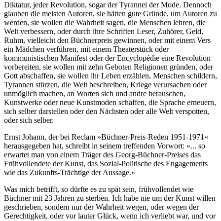
Diktatur, jeder Revolution, sogar der Tyrannei der Mode. Dennoch
glauben die meisten Autoren, sie hätten gute Gründe, um Autoren zu
werden, sie wollen die Wahrheit sagen, die Menschen lehren, die
Welt verbessern, oder durch ihre Schriften Leser, Zuhörer, Geld,
Ruhm, vielleicht den Büchnerpreis gewinnen, oder mit einem Vers
ein Mädchen verführen, mit einem Theaterstück oder
kommunistischen Manifest oder der Encyclopédie eine Revolution
vorbereiten, sie wollen mit zehn Geboten Religionen gründen, oder
Gott abschaffen, sie wollen ihr Leben erzählen, Menschen schildern,
Tyrannen stürzen, die Welt beschreiben, Kriege verursachen oder
unmöglich machen, an Worten sich und andre berauschen,
Kunstwerke oder neue Kunstmoden schaffen, die Sprache erneuern,
sich selber darstellen oder den Nächsten oder alle Welt verspotten,
oder sich selber.
Ernst Johann, der bei Reclam »Büchner-Preis-Reden 1951-1971«
herausgegeben hat, schreibt in seinem treffenden Vorwort: »... so
erwartet man von einem Träger des Georg-Büchner-Preises das
Frühvollendete der Kunst, das Sozial-Politische des Engagements
wie das Zukunfts-Trächtige der Aussage.«
Was mich betrifft, so dürfte es zu spät sein, frühvollendet wie
Büchner mit 23 Jahren zu sterben. Ich habe nie um der Kunst willen
geschrieben, sondern nur der Wahrheit wegen, oder wegen der
Gerechtigkeit, oder vor lauter Glück, wenn ich verliebt war, und vor