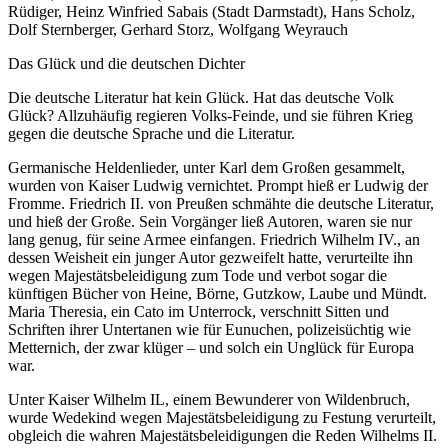
Rüdiger, Heinz Winfried Sabais (Stadt Darmstadt), Hans Scholz,
Dolf Sternberger, Gerhard Storz, Wolfgang Weyrauch
Das Glück und die deutschen Dichter
Die deutsche Literatur hat kein Glück. Hat das deutsche Volk
Glück? Allzuhäufig regieren Volks-Feinde, und sie führen Krieg
gegen die deutsche Sprache und die Literatur.
Germanische Heldenlieder, unter Karl dem Großen gesammelt,
wurden von Kaiser Ludwig vernichtet. Prompt hieß er Ludwig der
Fromme. Friedrich II. von Preußen schmähte die deutsche Literatur,
und hieß der Große. Sein Vorgänger ließ Autoren, waren sie nur
lang genug, für seine Armee einfangen. Friedrich Wilhelm IV., an
dessen Weisheit ein junger Autor gezweifelt hatte, verurteilte ihn
wegen Majestätsbeleidigung zum Tode und verbot sogar die
künftigen Bücher von Heine, Börne, Gutzkow, Laube und Mündt.
Maria Theresia, ein Cato im Unterrock, verschnitt Sitten und
Schriften ihrer Untertanen wie für Eunuchen, polizeisüchtig wie
Metternich, der zwar klüger – und solch ein Unglück für Europa
war.
Unter Kaiser Wilhelm IL, einem Bewunderer von Wildenbruch,
wurde Wedekind wegen Majestätsbeleidigung zu Festung verurteilt,
obgleich die wahren Majestätsbeleidigungen die Reden Wilhelms II.