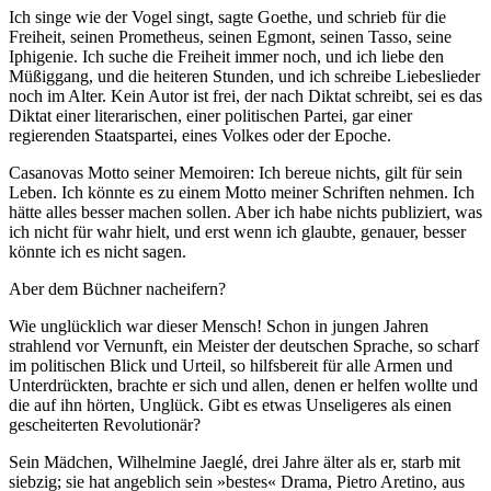
Ich singe wie der Vogel singt, sagte Goethe, und schrieb für die
Freiheit, seinen Prometheus, seinen Egmont, seinen Tasso, seine
Iphigenie. Ich suche die Freiheit immer noch, und ich liebe den
Müßiggang, und die heiteren Stunden, und ich schreibe Liebeslieder
noch im Alter. Kein Autor ist frei, der nach Diktat schreibt, sei es das
Diktat einer literarischen, einer politischen Partei, gar einer
regierenden Staatspartei, eines Volkes oder der Epoche.
Casanovas Motto seiner Memoiren: Ich bereue nichts, gilt für sein
Leben. Ich könnte es zu einem Motto meiner Schriften nehmen. Ich
hätte alles besser machen sollen. Aber ich habe nichts publiziert, was
ich nicht für wahr hielt, und erst wenn ich glaubte, genauer, besser
könnte ich es nicht sagen.
Aber dem Büchner nacheifern?
Wie unglücklich war dieser Mensch! Schon in jungen Jahren
strahlend vor Vernunft, ein Meister der deutschen Sprache, so scharf
im politischen Blick und Urteil, so hilfsbereit für alle Armen und
Unterdrückten, brachte er sich und allen, denen er helfen wollte und
die auf ihn hörten, Unglück. Gibt es etwas Unseligeres als einen
gescheiterten Revolutionär?
Sein Mädchen, Wilhelmine Jaeglé, drei Jahre älter als er, starb mit
siebzig; sie hat angeblich sein »bestes« Drama, Pietro Aretino, aus