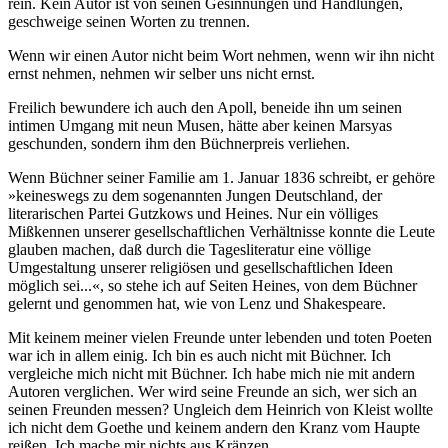
rein. Kein Autor ist von seinen Gesinnungen und Handlungen,
geschweige seinen Worten zu trennen.
Wenn wir einen Autor nicht beim Wort nehmen, wenn wir ihn nicht
ernst nehmen, nehmen wir selber uns nicht ernst.
Freilich bewundere ich auch den Apoll, beneide ihn um seinen
intimen Umgang mit neun Musen, hätte aber keinen Marsyas
geschunden, sondern ihm den Büchnerpreis verliehen.
Wenn Büchner seiner Familie am 1. Januar 1836 schreibt, er gehöre
»keineswegs zu dem sogenannten Jungen Deutschland, der
literarischen Partei Gutzkows und Heines. Nur ein völliges
Mißkennen unserer gesellschaftlichen Verhältnisse konnte die Leute
glauben machen, daß durch die Tagesliteratur eine völlige
Umgestaltung unserer religiösen und gesellschaftlichen Ideen
möglich sei...«, so stehe ich auf Seiten Heines, von dem Büchner
gelernt und genommen hat, wie von Lenz und Shakespeare.
Mit keinem meiner vielen Freunde unter lebenden und toten Poeten
war ich in allem einig. Ich bin es auch nicht mit Büchner. Ich
vergleiche mich nicht mit Büchner. Ich habe mich nie mit andern
Autoren verglichen. Wer wird seine Freunde an sich, wer sich an
seinen Freunden messen? Ungleich dem Heinrich von Kleist wollte
ich nicht dem Goethe und keinem andern den Kranz vom Haupte
reißen. Ich mache mir nichts aus Kränzen.