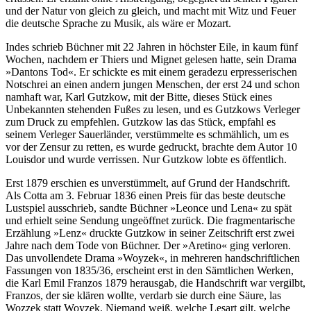
und der Natur von gleich zu gleich, und macht mit Witz und Feuer
die deutsche Sprache zu Musik, als wäre er Mozart.
Indes schrieb Büchner mit 22 Jahren in höchster Eile, in kaum fünf
Wochen, nachdem er Thiers und Mignet gelesen hatte, sein Drama
»Dantons Tod«. Er schickte es mit einem geradezu erpresserischen
Notschrei an einen andern jungen Menschen, der erst 24 und schon
namhaft war, Karl Gutzkow, mit der Bitte, dieses Stück eines
Unbekannten stehenden Fußes zu lesen, und es Gutzkows Verleger
zum Druck zu empfehlen. Gutzkow las das Stück, empfahl es
seinem Verleger Sauerländer, verstümmelte es schmählich, um es
vor der Zensur zu retten, es wurde gedruckt, brachte dem Autor 10
Louisdor und wurde verrissen. Nur Gutzkow lobte es öffentlich.
Erst 1879 erschien es unverstümmelt, auf Grund der Handschrift.
Als Cotta am 3. Februar 1836 einen Preis für das beste deutsche
Lustspiel ausschrieb, sandte Büchner »Leonce und Lena« zu spät
und erhielt seine Sendung ungeöffnet zurück. Die fragmentarische
Erzählung »Lenz« druckte Gutzkow in seiner Zeitschrift erst zwei
Jahre nach dem Tode von Büchner. Der »Aretino« ging verloren.
Das unvollendete Drama »Woyzek«, in mehreren handschriftlichen
Fassungen von 1835/36, erscheint erst in den Sämtlichen Werken,
die Karl Emil Franzos 1879 herausgab, die Handschrift war vergilbt,
Franzos, der sie klären wollte, verdarb sie durch eine Säure, las
Wozzek statt Woyzek. Niemand weiß, welche Lesart gilt, welche