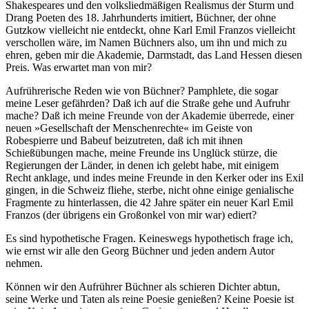
Shakespeares und den volksliedmäßigen Realismus der Sturm und
Drang Poeten des 18. Jahrhunderts imitiert, Büchner, der ohne
Gutzkow vielleicht nie entdeckt, ohne Karl Emil Franzos vielleicht
verschollen wäre, im Namen Büchners also, um ihn und mich zu
ehren, geben mir die Akademie, Darmstadt, das Land Hessen diesen
Preis. Was erwartet man von mir?
Aufrührerische Reden wie von Büchner? Pamphlete, die sogar
meine Leser gefährden? Daß ich auf die Straße gehe und Aufruhr
mache? Daß ich meine Freunde von der Akademie überrede, einer
neuen »Gesellschaft der Menschenrechte« im Geiste von
Robespierre und Babeuf beizutreten, daß ich mit ihnen
Schießübungen mache, meine Freunde ins Unglück stürze, die
Regierungen der Länder, in denen ich gelebt habe, mit einigem
Recht anklage, und indes meine Freunde in den Kerker oder ins Exil
gingen, in die Schweiz fliehe, sterbe, nicht ohne einige genialische
Fragmente zu hinterlassen, die 42 Jahre später ein neuer Karl Emil
Franzos (der übrigens ein Großonkel von mir war) ediert?
Es sind hypothetische Fragen. Keineswegs hypothetisch frage ich,
wie ernst wir alle den Georg Büchner und jeden andern Autor
nehmen.
Können wir den Aufrührer Büchner als schieren Dichter abtun,
seine Werke und Taten als reine Poesie genießen? Keine Poesie ist