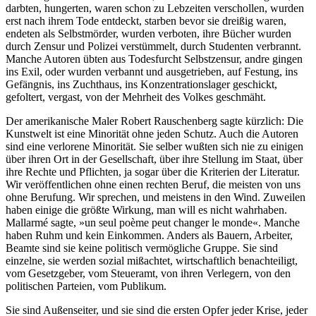
darbten, hungerten, waren schon zu Lebzeiten verschollen, wurden
erst nach ihrem Tode entdeckt, starben bevor sie dreißig waren,
endeten als Selbstmörder, wurden verboten, ihre Bücher wurden
durch Zensur und Polizei verstümmelt, durch Studenten verbrannt.
Manche Autoren übten aus Todesfurcht Selbstzensur, andre gingen
ins Exil, oder wurden verbannt und ausgetrieben, auf Festung, ins
Gefängnis, ins Zuchthaus, ins Konzentrationslager geschickt,
gefoltert, vergast, von der Mehrheit des Volkes geschmäht.
Der amerikanische Maler Robert Rauschenberg sagte kürzlich: Die
Kunstwelt ist eine Minorität ohne jeden Schutz. Auch die Autoren
sind eine verlorene Minorität. Sie selber wußten sich nie zu einigen
über ihren Ort in der Gesellschaft, über ihre Stellung im Staat, über
ihre Rechte und Pflichten, ja sogar über die Kriterien der Literatur.
Wir veröffentlichen ohne einen rechten Beruf, die meisten von uns
ohne Berufung. Wir sprechen, und meistens in den Wind. Zuweilen
haben einige die größte Wirkung, man will es nicht wahrhaben.
Mallarmé sagte, »un seul poème peut changer le monde«. Manche
haben Ruhm und kein Einkommen. Anders als Bauern, Arbeiter,
Beamte sind sie keine politisch vermögliche Gruppe. Sie sind
einzelne, sie werden sozial mißachtet, wirtschaftlich benachteiligt,
vom Gesetzgeber, vom Steueramt, von ihren Verlegern, von den
politischen Parteien, vom Publikum.
Sie sind Außenseiter, und sie sind die ersten Opfer jeder Krise, jeder