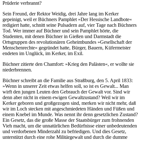
Prüderie verbrannt?
Sein Freund, der Rektor Weidig, drei Jahre lang im Kerker
gepeinigt, weil er Büchners Pamphlet »Der Hessische Landbote«
redigiert hatte, schnitt seine Pulsadern auf, vier Tage nach Büchners
Tod. Wer immer auf Büchner und sein Pamphlet hörte, die
Studenten, mit denen Büchner in Gießen und Darmstadt die
Ortsgruppen des revolutionären Geheimbundes »Gesellschaft der
Menschenrechte« gegründet hatte, Bürger, Bauern, Küfermeister
endeten im Unglück, im Kerker, im Exil.
Büchner zitierte den Chamfort: »Krieg den Palästen«, er wollte sie
niederbrennen.
Büchner schreibt an die Familie aus Straßburg, den 5. April 1833:
»Wenn in unserer Zeit etwas helfen soll, so ist es Gewalt... Man
wirft den jungen Leuten den Gebrauch der Gewalt vor. Sind wir
denn aber nicht in einem ewigen Gewaltzustand? Weil wir im
Kerker geboren und großgezogen sind, merken wir nicht mehr, daß
wir im Loch stecken mit angeschmiedeten Händen und Füßen und
einem Knebel im Munde. Was nennt ihr denn gesetzlichen Zustand?
Ein Gesetz, das die große Masse der Staatsbürger zum frohnenden
Vieh macht, um die unnatürlichen Bedürfnisse einer unbedeutenden
und verdorbenen Minderzahl zu befriedigen. Und dies Gesetz,
unterstützt durch eine rohe Militärgewalt und durch die dumme