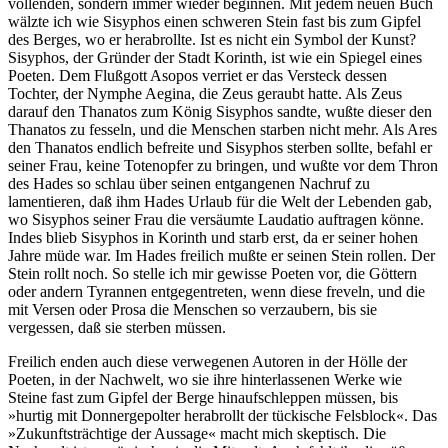
vollenden, sondern immer wieder beginnen. Mit jedem neuen Buch
wälzte ich wie Sisyphos einen schweren Stein fast bis zum Gipfel
des Berges, wo er herabrollte. Ist es nicht ein Symbol der Kunst?
Sisyphos, der Gründer der Stadt Korinth, ist wie ein Spiegel eines
Poeten. Dem Flußgott Asopos verriet er das Versteck dessen
Tochter, der Nymphe Aegina, die Zeus geraubt hatte. Als Zeus
darauf den Thanatos zum König Sisyphos sandte, wußte dieser den
Thanatos zu fesseln, und die Menschen starben nicht mehr. Als Ares
den Thanatos endlich befreite und Sisyphos sterben sollte, befahl er
seiner Frau, keine Totenopfer zu bringen, und wußte vor dem Thron
des Hades so schlau über seinen entgangenen Nachruf zu
lamentieren, daß ihm Hades Urlaub für die Welt der Lebenden gab,
wo Sisyphos seiner Frau die versäumte Laudatio auftragen könne.
Indes blieb Sisyphos in Korinth und starb erst, da er seiner hohen
Jahre müde war. Im Hades freilich mußte er seinen Stein rollen. Der
Stein rollt noch. So stelle ich mir gewisse Poeten vor, die Göttern
oder andern Tyrannen entgegentreten, wenn diese freveln, und die
mit Versen oder Prosa die Menschen so verzaubern, bis sie
vergessen, daß sie sterben müssen.
Freilich enden auch diese verwegenen Autoren in der Hölle der
Poeten, in der Nachwelt, wo sie ihre hinterlassenen Werke wie
Steine fast zum Gipfel der Berge hinaufschleppen müssen, bis
»hurtig mit Donnergepolter herabrollt der tückische Felsblock«. Das
»Zukunftsträchtige der Aussage« macht mich skeptisch. Die