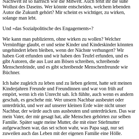
Nachwelt ist so närrisch wie die Mitwelt. Auch fehlt ihr die süße
Wollust des Daseins. Wer könnte entscheiden, welchem lebenden
Autor die Zukunft gehört? Mir scheint es wichtiger, zu wirken,
solange man lebt.
Und »das Sozialpolitische des Engagements«?
Wie kann man publizieren, ohne wirken zu wollen? Welcher
Vernünftige glaubt, er und seine Kinder und Kindeskinder könnten
ungehindert leben bleiben, wenn der Nächste verhungert? Wir
haben Gott erfunden und wir haben den Teufel erfunden, und es
gibt Autoren, die aus Lust am Bösen schreiben, schreibende
Menschenfeinde, und es gibt schreibende Menschenfreunde wie
Büchner.
Ich habe zugleich zu leben und zu lieben gelernt, hatte seit meinen
Kinderjahren Freunde und Freundinnen und war von früh auf
empört, wenn ich ein Unrecht sah. Ich fühlte, auch wenn es andern
geschah, es geschehe mir. Wer unsern Nachbar ausbeutet oder
unterdrückt, und wer auf unserer kleinen Erde wäre nicht unser
Nachbar, der würde auch uns ausbeuten und unterdrücken. Das war
mein Vater, der mir gesagt hat, alle Menschen gehörten zur selben
Familie. Später sagte meine Mutter, die mit einer Stiefmutter
aufgewachsen war, das sei schon wahr, was Papa sagt, nur sei
zuweilen auch das Leben mit der eigenen Familie eine Hölle.