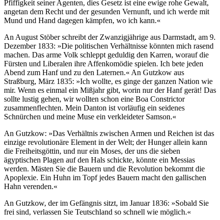
Pfiffigkeit seiner Agenten, dies Gesetz ist eine ewige rohe Gewalt,
angetan dem Recht und der gesunden Vernunft, und ich werde mit
Mund und Hand dagegen kämpfen, wo ich kann.«
An August Stöber schreibt der Zwanzigjährige aus Darmstadt, am 9.
Dezember 1833: »Die politischen Verhältnisse könnten mich rasend
machen. Das arme Volk schleppt geduldig den Karren, worauf die
Fürsten und Liberalen ihre Affenkomödie spielen. Ich bete jeden
Abend zum Hanf und zu den Laternen.« An Gutzkow aus
Straßburg, März 1835: »Ich wollte, es ginge der ganzen Nation wie
mir. Wenn es einmal ein Mißjahr gibt, worin nur der Hanf gerät! Das
sollte lustig gehen, wir wollten schon eine Boa Constrictor
zusammenflechten. Mein Danton ist vorläufig ein seidenes
Schnürchen und meine Muse ein verkleideter Samson.«
An Gutzkow: »Das Verhältnis zwischen Armen und Reichen ist das
einzige revolutionäre Element in der Welt; der Hunger allein kann
die Freiheitsgöttin, und nur ein Moses, der uns die sieben
ägyptischen Plagen auf den Hals schickte, könnte ein Messias
werden. Mästen Sie die Bauern und die Revolution bekommt die
Apoplexie. Ein Huhn im Topf jedes Bauern macht den gallischen
Hahn verenden.«
An Gutzkow, der im Gefängnis sitzt, im Januar 1836: »Sobald Sie
frei sind, verlassen Sie Teutschland so schnell wie möglich.«