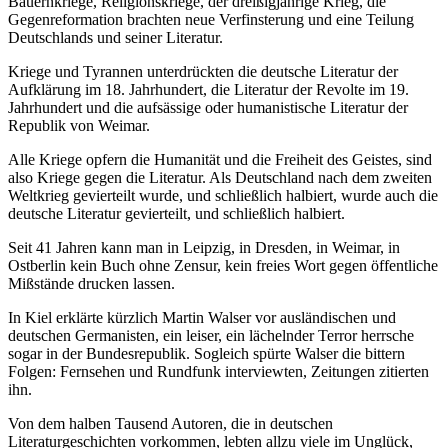
Bauernkriege, Religionskriege, der dreißigjährige Krieg, die
Gegenreformation brachten neue Verfinsterung und eine Teilung
Deutschlands und seiner Literatur.
Kriege und Tyrannen unterdrückten die deutsche Literatur der
Aufklärung im 18. Jahrhundert, die Literatur der Revolte im 19.
Jahrhundert und die aufsässige oder humanistische Literatur der
Republik von Weimar.
Alle Kriege opfern die Humanität und die Freiheit des Geistes, sind
also Kriege gegen die Literatur. Als Deutschland nach dem zweiten
Weltkrieg gevierteilt wurde, und schließlich halbiert, wurde auch die
deutsche Literatur gevierteilt, und schließlich halbiert.
Seit 41 Jahren kann man in Leipzig, in Dresden, in Weimar, in
Ostberlin kein Buch ohne Zensur, kein freies Wort gegen öffentliche
Mißstände drucken lassen.
In Kiel erklärte kürzlich Martin Walser vor ausländischen und
deutschen Germanisten, ein leiser, ein lächelnder Terror herrsche
sogar in der Bundesrepublik. Sogleich spürte Walser die bittern
Folgen: Fernsehen und Rundfunk interviewten, Zeitungen zitierten
ihn.
Von dem halben Tausend Autoren, die in deutschen
Literaturgeschichten vorkommen, lebten allzu viele im Unglück,