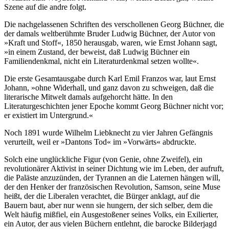
Szene auf die andre folgt.
Die nachgelassenen Schriften des verschollenen Georg Büchner, die
der damals weltberühmte Bruder Ludwig Büchner, der Autor von
»Kraft und Stoff«, 1850 herausgab, waren, wie Ernst Johann sagt,
»in einem Zustand, der beweist, daß Ludwig Büchner ein
Familiendenkmal, nicht ein Literaturdenkmal setzen wollte«.
Die erste Gesamtausgabe durch Karl Emil Franzos war, laut Ernst
Johann, »ohne Widerhall, und ganz davon zu schweigen, daß die
literarische Mitwelt damals aufgehorcht hätte. In den
Literaturgeschichten jener Epoche kommt Georg Büchner nicht vor;
er existiert im Untergrund.«
Noch 1891 wurde Wilhelm Liebknecht zu vier Jahren Gefängnis
verurteilt, weil er »Dantons Tod« im »Vorwärts« abdruckte.
Solch eine unglückliche Figur (von Genie, ohne Zweifel), ein
revolutionärer Aktivist in seiner Dichtung wie im Leben, der aufruft,
die Paläste anzuzünden, der Tyrannen an die Laternen hängen will,
der den Henker der französischen Revolution, Samson, seine Muse
heißt, der die Liberalen verachtet, die Bürger anklagt, auf die
Bauern baut, aber nur wenn sie hungern, der sich selber, dem die
Welt häufig mißfiel, ein Ausgestoßener seines Volks, ein Exilierter,
ein Autor, der aus vielen Büchern entlehnt, die barocke Bilderjagd