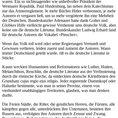
waren. Ein so nichtssagender wie unheilvoller Präsident der
Weimarer Republik, Paul Hindenburg, las neben dem Katechismus
nur das Armeereglement. Je mehr Bücher Hitler verbrennen, je mehr
Autoren er vergasen ließ, um so mehr vergötterte ihn eine Mehrheit
der Deutschen. Bundeskanzler Adenauer hatte dank Gottes und
Globkes Hilfe vielleicht gewisse Verdienste ums deutsche Volk, aber
keine um die deutsche Literatur. Bundeskanzler Ludwig Erhard fand
für deutsche Autoren die Vokabel »Pinscher«.
Wenn das Volk toll wird oder seine Regierungen Vernunft und
Gewissen verlieren, leiden zuerst und zumeist die Autoren. Wann
immer Deutschland geteilt wurde, riß es die deutsche Literatur in
Stücke.
Kaum weckten Humanisten und Reformatoren wie Luther, Hutten,
Melanchthon, Reuchlin, die deutsche Literatur aus der Verfinsterung
durch die römische Kirche, da entdeckten deutsche Kleinfürsten den
Grundsatz cujus regio ejus religio. Jeder regierende Dummkopf oder
Halunke bestimmte, was man in seiner Provinz, einem von
vierhundert unabhängigen Territorien, glauben, was man denken
durfte.
Die Freien Städte, die Ritter, die geistlichen Herren, die Fürsten, alle
kämpften gegen alle, unterdrückten ihre Untertanen, beuteten ihre
Bauern aus, verfolgten ihre Autoren durch Zensur und Zwang.