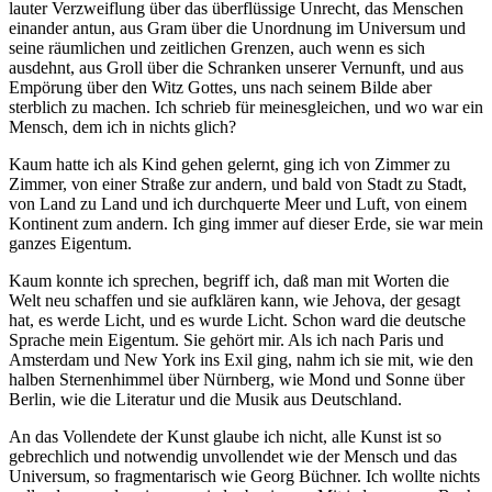
lauter Verzweiflung über das überflüssige Unrecht, das Menschen
einander antun, aus Gram über die Unordnung im Universum und
seine räumlichen und zeitlichen Grenzen, auch wenn es sich
ausdehnt, aus Groll über die Schranken unserer Vernunft, und aus
Empörung über den Witz Gottes, uns nach seinem Bilde aber
sterblich zu machen. Ich schrieb für meinesgleichen, und wo war ein
Mensch, dem ich in nichts glich?
Kaum hatte ich als Kind gehen gelernt, ging ich von Zimmer zu
Zimmer, von einer Straße zur andern, und bald von Stadt zu Stadt,
von Land zu Land und ich durchquerte Meer und Luft, von einem
Kontinent zum andern. Ich ging immer auf dieser Erde, sie war mein
ganzes Eigentum.
Kaum konnte ich sprechen, begriff ich, daß man mit Worten die
Welt neu schaffen und sie aufklären kann, wie Jehova, der gesagt
hat, es werde Licht, und es wurde Licht. Schon ward die deutsche
Sprache mein Eigentum. Sie gehört mir. Als ich nach Paris und
Amsterdam und New York ins Exil ging, nahm ich sie mit, wie den
halben Sternenhimmel über Nürnberg, wie Mond und Sonne über
Berlin, wie die Literatur und die Musik aus Deutschland.
An das Vollendete der Kunst glaube ich nicht, alle Kunst ist so
gebrechlich und notwendig unvollendet wie der Mensch und das
Universum, so fragmentarisch wie Georg Büchner. Ich wollte nichts