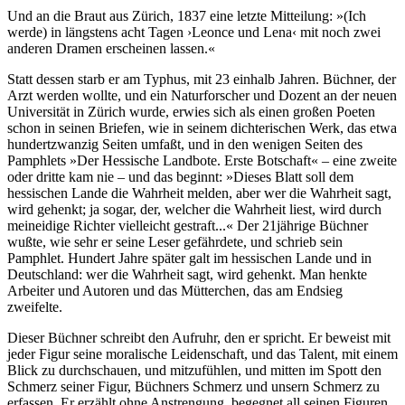
Und an die Braut aus Zürich, 1837 eine letzte Mitteilung: »(Ich
werde) in längstens acht Tagen ›Leonce und Lena‹ mit noch zwei
anderen Dramen erscheinen lassen.«
Statt dessen starb er am Typhus, mit 23 einhalb Jahren. Büchner, der
Arzt werden wollte, und ein Naturforscher und Dozent an der neuen
Universität in Zürich wurde, erwies sich als einen großen Poeten
schon in seinen Briefen, wie in seinem dichterischen Werk, das etwa
hundertzwanzig Seiten umfaßt, und in den wenigen Seiten des
Pamphlets »Der Hessische Landbote. Erste Botschaft« – eine zweite
oder dritte kam nie – und das beginnt: »Dieses Blatt soll dem
hessischen Lande die Wahrheit melden, aber wer die Wahrheit sagt,
wird gehenkt; ja sogar, der, welcher die Wahrheit liest, wird durch
meineidige Richter vielleicht gestraft...« Der 21jährige Büchner
wußte, wie sehr er seine Leser gefährdete, und schrieb sein
Pamphlet. Hundert Jahre später galt im hessischen Lande und in
Deutschland: wer die Wahrheit sagt, wird gehenkt. Man henkte
Arbeiter und Autoren und das Mütterchen, das am Endsieg
zweifelte.
Dieser Büchner schreibt den Aufruhr, den er spricht. Er beweist mit
jeder Figur seine moralische Leidenschaft, und das Talent, mit einem
Blick zu durchschauen, und mitzufühlen, und mitten im Spott den
Schmerz seiner Figur, Büchners Schmerz und unsern Schmerz zu
erfassen. Er erzählt ohne Anstrengung, begegnet all seinen Figuren