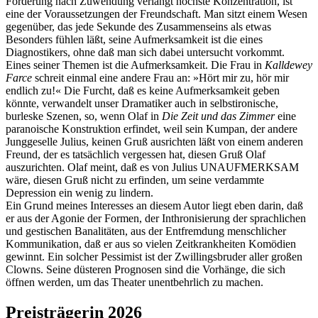
Forderung nach Zuwendung verlangt höchste Konzentration, ist
eine der Voraussetzungen der Freundschaft. Man sitzt einem Wesen
gegenüber, das jede Sekunde des Zusammenseins als etwas
Besonders fühlen läßt, seine Aufmerksamkeit ist die eines
Diagnostikers, ohne daß man sich dabei untersucht vorkommt.
Eines seiner Themen ist die Aufmerksamkeit. Die Frau in
Kalldewey
Farce
schreit einmal eine andere Frau an: »Hört mir zu, hör mir
endlich zu!« Die Furcht, daß es keine Aufmerksamkeit geben
könnte, verwandelt unser Dramatiker auch in selbstironische,
burleske Szenen, so, wenn Olaf in
Die Zeit und das Zimmer
eine
paranoische Konstruktion erfindet, weil sein Kumpan, der andere
Junggeselle Julius, keinen Gruß ausrichten läßt von einem anderen
Freund, der es tatsächlich vergessen hat, diesen Gruß Olaf
auszurichten. Olaf meint, daß es von Julius UNAUFMERKSAM
wäre, diesen Gruß nicht zu erfinden, um seine verdammte
Depression ein wenig zu lindern.
Ein Grund meines Interesses an diesem Autor liegt eben darin, daß
er aus der Agonie der Formen, der Inthronisierung der sprachlichen
und gestischen Banalitäten, aus der Entfremdung menschlicher
Kommunikation, daß er aus so vielen Zeitkrankheiten Komödien
gewinnt. Ein solcher Pessimist ist der Zwillingsbruder aller großen
Clowns. Seine düsteren Prognosen sind die Vorhänge, die sich
öffnen werden, um das Theater unentbehrlich zu machen.
Preisträgerin 2026