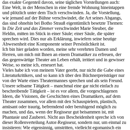
das exakte Gegenteil davon, seine täglichen Vorstellungen auch:
Eine Welt, in der Menschen in eine fremde Wohnung hineintappen
und plötzlich unter dem Tisch verschwinden. Ja, die Vorstellung,
wie jemand auf der Bühne verschwindet, die Art seines Abgangs,
das sind ohnehin bei Botho Strauß eigentümlich besetzte Themen:
In
Die Zeit und das Zimmer
verschwindet Marie Steuber, die
Heldin, mitten im Stück in einer Säule; einer Säule, die später
sprechen wird. Dies nur als Erklärung, inwiefern seine heutige
Abwesenheit eine Komponente seiner Persönlichkeit ist.
Ich bin hier geladen worden, meine sehr verehrten Damen und
Herren, um mich mit Ihnen an einem Dramatiker zu erfreuen, der
das gegenwärtige Theater am Leben erhält, irritiert und in gewisser
Weise, so meine ich, erneuert hat.
Vieles habe ich von meinem Vater geerbt, nur nicht die Gabe eines
Literaturkritikers, und so kann ich über den Büchnerpreisträger nur
von der Warte eines Theatermannes sprechen und als sein Freund.
Unsere seltsame Tätigkeit – manchmal eine gar nicht einfach zu
beschreibende Tätigkeit – ist es vor allem, die vorgeschlagenen
Ideen, die Visionen, die Geschichten eines Dramatikers, auf dem
Theater zusammen, vor allem mit den Schauspielern, plastisch,
amüsant oder traurig, befremdend oder beruhigend möglich zu
machen, und das, wenn der Regisseur gut beisammen ist, mit
Phantasie und Zauberei. Nicht aus Bescheidenheit spreche ich von
dieser Rollenverteilung Autor-Regisseur, sondern nur, um einmal zu
insistieren: Wie eigensinnig, umstritten, vielleicht egomanisch ein