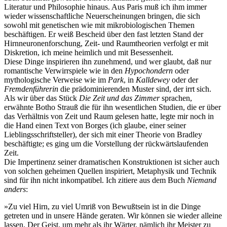
Literatur und Philosophie hinaus. Aus Paris muß ich ihm immer
wieder wissenschaftliche Neuerscheinungen bringen, die sich
sowohl mit genetischen wie mit mikrobiologischen Themen
beschäftigen. Er weiß Bescheid über den fast letzten Stand der
Hirnneuronenforschung, Zeit- und Raumtheorien verfolgt er mit
Diskretion, ich meine heimlich und mit Besessenheit.
Diese Dinge inspirieren ihn zunehmend, und wer glaubt, daß nur
romantische Verwirrspiele wie in den
Hypochondern
oder
mythologische Verweise wie im
Park
, in
Kalldewey
oder der
Fremdenführerin
die prädominierenden Muster sind, der irrt sich.
Als wir über das Stück
Die Zeit und das Zimmer
sprachen,
erwähnte Botho Strauß die für ihn wesentlichen Studien, die er über
das Verhältnis von Zeit und Raum gelesen hatte, legte mir noch in
die Hand einen Text von Borges (ich glaube, einer seiner
Lieblingsschriftsteller), der sich mit einer Theorie von Bradley
beschäftigte; es ging um die Vorstellung der rückwärtslaufenden
Zeit.
Die Impertinenz seiner dramatischen Konstruktionen ist sicher auch
von solchen geheimen Quellen inspiriert, Metaphysik und Technik
sind für ihn nicht inkompatibel. Ich zitiere aus dem Buch
Niemand
anders
:
»Zu viel Hirn, zu viel Umriß von Bewußtsein ist in die Dinge
getreten und in unsere Hände geraten. Wir können sie wieder alleine
lassen. Der Geist, um mehr als ihr Wärter, nämlich ihr Meister zu