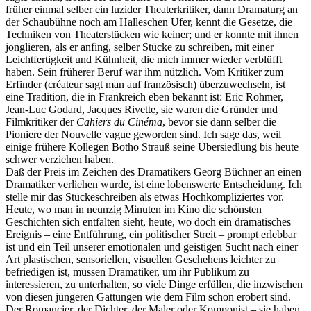
früher einmal selber ein luzider Theaterkritiker, dann Dramaturg an
der Schaubühne noch am Halleschen Ufer, kennt die Gesetze, die
Techniken von Theaterstücken wie keiner; und er konnte mit ihnen
jonglieren, als er anfing, selber Stücke zu schreiben, mit einer
Leichtfertigkeit und Kühnheit, die mich immer wieder verblüfft
haben. Sein früherer Beruf war ihm nützlich. Vom Kritiker zum
Erfinder (créateur sagt man auf französisch) überzuwechseln, ist
eine Tradition, die in Frankreich eben bekannt ist: Eric Rohmer,
Jean-Luc Godard, Jacques Rivette, sie waren die Gründer und
Filmkritiker der
Cahiers du Cinéma
, bevor sie dann selber die
Pioniere der Nouvelle vague geworden sind. Ich sage das, weil
einige frühere Kollegen Botho Strauß seine Übersiedlung bis heute
schwer verziehen haben.
Daß der Preis im Zeichen des Dramatikers Georg Büchner an einen
Dramatiker verliehen wurde, ist eine lobenswerte Entscheidung. Ich
stelle mir das Stückeschreiben als etwas Hochkompliziertes vor.
Heute, wo man in neunzig Minuten im Kino die schönsten
Geschichten sich entfalten sieht, heute, wo doch ein dramatisches
Ereignis – eine Entführung, ein politischer Streit – prompt erlebbar
ist und ein Teil unserer emotionalen und geistigen Sucht nach einer
Art plastischen, sensoriellen, visuellen Geschehens leichter zu
befriedigen ist, müssen Dramatiker, um ihr Publikum zu
interessieren, zu unterhalten, so viele Dinge erfüllen, die inzwischen
von diesen jüngeren Gattungen wie dem Film schon erobert sind.
Der Romancier, der Dichter, der Maler oder Komponist – sie haben