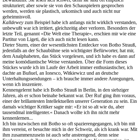
strukturiert; aber sowie sie von den Schauspielern gesprochen
werden, werden sie plastisch, urkomisch und auch nicht nur
geheimnisvoll.
Kalldewey
zum Beispiel habe ich anfangs nicht wirklich verstanden,
unbewußt war ich irritiert, gleichzeitig aber verloren. Besonders der
letzte Teil, genannt »Die Welt eine Therapie«, erschien mir wie eine
Partitur von Ligeti, die ich auch nicht lesen kann.
Dieter Sturm, einer der wesentlichsten Entdecker von Botho Strauß,
jedenfalls an der Schaubühne sein wichtigster Befürworter, hat mir,
dem Analphabeten, das Stück vorgelesen, und ich habe es dann auf
meine komödiantische Weise verstanden. Über die Form dieses
Stückes wurde ich im Laufe der Arbeit immer enthusiastischer, ich
dachte an Buñuel, an Ionesco, Witkiewicz und an deutsche
Unterhaltungssendungen – ich brauche immer andere Anregungen,
wenn ich inszeniere.
Kennengelernt habe ich Botho Strauß in Berlin, in den siebziger
Jahren, als er schon beinahe bekannt war. Der Ruf ging ihm voraus,
einer der brillantesten Intellektuellen unserer Generation zu sein. Ein
damals wichtiger Kritiker sagte mir: »Er ist so alt wie du, aber
tausendmal intelligenter.« Danach wollte ich ihn nicht mehr
kennenlernen...
Ich bin inzwischen mit Botho so oft spazierengegangen, ich bin mit
ihm verreist, er besuchte mich in der Schweiz, als ich krank war. Mit
ihm zusammenzusein ist auch sehr anstrengend, denn seine