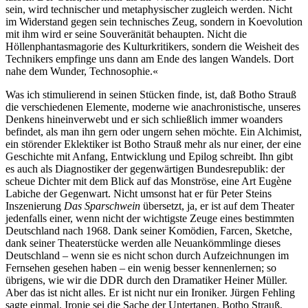
sein, wird technischer und metaphysischer zugleich werden. Nicht
im Widerstand gegen sein technisches Zeug, sondern in Koevolution
mit ihm wird er seine Souveränität behaupten. Nicht die
Höllenphantasmagorie des Kulturkritikers, sondern die Weisheit des
Technikers empfinge uns dann am Ende des langen Wandels. Dort
nahe dem Wunder, Technosophie.«
Was ich stimulierend in seinen Stücken finde, ist, daß Botho Strauß
die verschiedenen Elemente, moderne wie anachronistische, unseres
Denkens hineinverwebt und er sich schließlich immer woanders
befindet, als man ihn gern oder ungern sehen möchte. Ein Alchimist,
ein störender Eklektiker ist Botho Strauß mehr als nur einer, der eine
Geschichte mit Anfang, Entwicklung und Epilog schreibt. Ihn gibt
es auch als Diagnostiker der gegenwärtigen Bundesrepublik: der
scheue Dichter mit dem Blick auf das Monströse, eine Art Eugène
Labiche der Gegenwart. Nicht umsonst hat er für Peter Steins
Inszenierung
Das Sparschwein
übersetzt, ja, er ist auf dem Theater
jedenfalls einer, wenn nicht der wichtigste Zeuge eines bestimmten
Deutschland nach 1968. Dank seiner Komödien, Farcen, Sketche,
dank seiner Theaterstücke werden alle Neuankömmlinge dieses
Deutschland – wenn sie es nicht schon durch Aufzeichnungen im
Fernsehen gesehen haben – ein wenig besser kennenlernen; so
übrigens, wie wir die DDR durch den Dramatiker Heiner Müller.
Aber das ist nicht alles. Er ist nicht nur ein Ironiker. Jürgen Fehling
sagte einmal, Ironie sei die Sache der Untertanen. Botho Strauß,