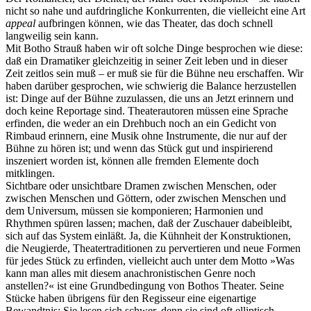
nicht so nahe und aufdringliche Konkurrenten, die vielleicht eine Art
appeal
aufbringen können, wie das Theater, das doch schnell
langweilig sein kann.
Mit Botho Strauß haben wir oft solche Dinge besprochen wie diese:
daß ein Dramatiker gleichzeitig in seiner Zeit leben und in dieser
Zeit zeitlos sein muß – er muß sie für die Bühne neu erschaffen. Wir
haben darüber gesprochen, wie schwierig die Balance herzustellen
ist: Dinge auf der Bühne zuzulassen, die uns an Jetzt erinnern und
doch keine Reportage sind. Theaterautoren müssen eine Sprache
erfinden, die weder an ein Drehbuch noch an ein Gedicht von
Rimbaud erinnern, eine Musik ohne Instrumente, die nur auf der
Bühne zu hören ist; und wenn das Stück gut und inspirierend
inszeniert worden ist, können alle fremden Elemente doch
mitklingen.
Sichtbare oder unsichtbare Dramen zwischen Menschen, oder
zwischen Menschen und Göttern, oder zwischen Menschen und
dem Universum, müssen sie komponieren; Harmonien und
Rhythmen spüren lassen; machen, daß der Zuschauer dabeibleibt,
sich auf das System einläßt. Ja, die Kühnheit der Konstruktionen,
die Neugierde, Theatertraditionen zu pervertieren und neue Formen
für jedes Stück zu erfinden, vielleicht auch unter dem Motto »Was
kann man alles mit diesem anachronistischen Genre noch
anstellen?« ist eine Grundbedingung von Bothos Theater. Seine
Stücke haben übrigens für den Regisseur eine eigenartige
Bewandtnis: Sie lesen sich schwer, denn sie sind oft elliptisch