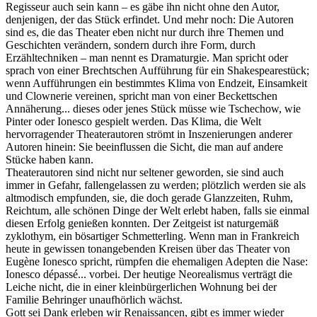
Regisseur auch sein kann – es gäbe ihn nicht ohne den Autor,
denjenigen, der das Stück erfindet. Und mehr noch: Die Autoren
sind es, die das Theater eben nicht nur durch ihre Themen und
Geschichten verändern, sondern durch ihre Form, durch
Erzähltechniken – man nennt es Dramaturgie. Man spricht oder
sprach von einer Brechtschen Aufführung für ein Shakespearestück;
wenn Aufführungen ein bestimmtes Klima von Endzeit, Einsamkeit
und Clownerie vereinen, spricht man von einer Beckettschen
Annäherung... dieses oder jenes Stück müsse wie Tschechow, wie
Pinter oder Ionesco gespielt werden. Das Klima, die Welt
hervorragender Theaterautoren strömt in Inszenierungen anderer
Autoren hinein: Sie beeinflussen die Sicht, die man auf andere
Stücke haben kann.
Theaterautoren sind nicht nur seltener geworden, sie sind auch
immer in Gefahr, fallengelassen zu werden; plötzlich werden sie als
altmodisch empfunden, sie, die doch gerade Glanzzeiten, Ruhm,
Reichtum, alle schönen Dinge der Welt erlebt haben, falls sie einmal
diesen Erfolg genießen konnten. Der Zeitgeist ist naturgemäß
zyklothym, ein bösartiger Schmetterling. Wenn man in Frankreich
heute in gewissen tonangebenden Kreisen über das Theater von
Eugène Ionesco spricht, rümpfen die ehemaligen Adepten die Nase:
Ionesco dépassé... vorbei. Der heutige Neorealismus verträgt die
Leiche nicht, die in einer kleinbürgerlichen Wohnung bei der
Familie Behringer unaufhörlich wächst.
Gott sei Dank erleben wir Renaissancen, gibt es immer wieder