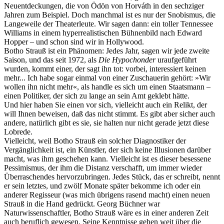
Neuentdeckungen, die von Ödön von Horváth in den sechziger
Jahren zum Beispiel. Doch manchmal ist es nur der Snobismus, die
Langeweile der Theaterleute. Wir sagen dann: ein toller Tennessee
Williams in einem hyperrealistischen Bühnenbild nach Edward
Hopper – und schon sind wir in Hollywood.
Botho Strauß ist ein Phänomen: Jedes Jahr, sagen wir jede zweite
Saison, und das seit 1972, als
Die Hypochonder
uraufgeführt
wurden, kommt einer, der sagt ihn tot: vorbei, interessiert keinen
mehr... Ich habe sogar einmal von einer Zuschauerin gehört: »Wir
wollen ihn nicht mehr«, als handle es sich um einen Staatsmann –
einen Politiker, der sich zu lange an sein Amt geklebt hätte.
Und hier haben Sie einen vor sich, vielleicht auch ein Relikt, der
will Ihnen beweisen, daß das nicht stimmt. Es gibt aber sicher auch
andere, natürlich gibt es sie, sie halten nur nicht gerade jetzt diese
Lobrede.
Vielleicht, weil Botho Strauß ein solcher Diagnostiker der
Vergänglichkeit ist, ein Künstler, der sich keine Illusionen darüber
macht, was ihm geschehen kann. Vielleicht ist es dieser besessene
Pessimismus, der ihm die Distanz verschafft, um immer wieder
Überraschendes hervorzubringen. Jedes Stück, das er schreibt, nennt
er sein letztes, und zwölf Monate später bekomme ich oder ein
anderer Regisseur (was mich übrigens rasend macht) einen neuen
Strauß in die Hand gedrückt. Georg Büchner war
Naturwissenschaftler, Botho Strauß wäre es in einer anderen Zeit
auch beruflich gewesen. Seine Kenntnisse gehen weit über die