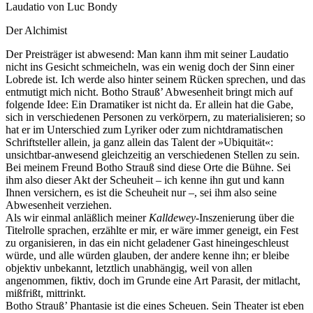
Laudatio von Luc Bondy
Der Alchimist
Der Preisträger ist abwesend: Man kann ihm mit seiner Laudatio
nicht ins Gesicht schmeicheln, was ein wenig doch der Sinn einer
Lobrede ist. Ich werde also hinter seinem Rücken sprechen, und das
entmutigt mich nicht. Botho Strauß’ Abwesenheit bringt mich auf
folgende Idee: Ein Dramatiker ist nicht da. Er allein hat die Gabe,
sich in verschiedenen Personen zu verkörpern, zu materialisieren; so
hat er im Unterschied zum Lyriker oder zum nichtdramatischen
Schriftsteller allein, ja ganz allein das Talent der »Ubiquität«:
unsichtbar-anwesend gleichzeitig an verschiedenen Stellen zu sein.
Bei meinem Freund Botho Strauß sind diese Orte die Bühne. Sei
ihm also dieser Akt der Scheuheit – ich kenne ihn gut und kann
Ihnen versichern, es ist die Scheuheit nur –, sei ihm also seine
Abwesenheit verziehen.
Als wir einmal anläßlich meiner
Kalldewey
-Inszenierung über die
Titelrolle sprachen, erzählte er mir, er wäre immer geneigt, ein Fest
zu organisieren, in das ein nicht geladener Gast hineingeschleust
würde, und alle würden glauben, der andere kenne ihn; er bleibe
objektiv unbekannt, letztlich unabhängig, weil von allen
angenommen, fiktiv, doch im Grunde eine Art Parasit, der mitlacht,
mißfrißt, mittrinkt.
Botho Strauß’ Phantasie ist die eines Scheuen. Sein Theater ist eben