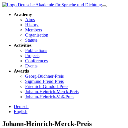
Academy
Aims
History
Members
Organisation
Statute
Activities
Publications
Projects
Conferences
Events
Awards
Georg-Büchner-Preis
Sigmund-Freud-Preis
Friedrich-Gundolf-Preis
Johann-Heinrich-Merck-Preis
Johann-Heinrich-Voß-Preis
Deutsch
English
Johann-Heinrich-Merck-Preis