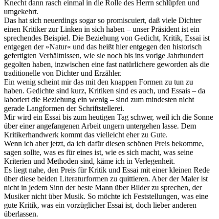
Knecht dann rasch einmal in die Rolle des Herrn schlüpfen und
umgekehrt.
Das hat sich neuerdings sogar so promiscuiert, daß viele Dichter
einen Kritiker zur Linken in sich haben – unser Präsident ist ein
sprechendes Beispiel. Die Beziehung von Gedicht, Kritik, Essai ist
entgegen der »Natur« und das heißt hier entgegen den historisch
gefertigten Verhältnissen, wie sie noch bis ins vorige Jahrhundert
gegolten haben, inzwischen eine fast natürlichere geworden als die
traditionelle von Dichter und Erzähler.
Ein wenig scheint mir das mit den knappen Formen zu tun zu
haben. Gedichte sind kurz, Kritiken sind es auch, und Essais – da
laboriert die Beziehung ein wenig – sind zum mindesten nicht
gerade Langformen der Schriftstellerei.
Mir wird ein Essai bis zum heutigen Tag schwer, weil ich die Sonne
über einer angefangenen Arbeit ungern untergehen lasse. Dem
Kritikerhandwerk kommt das vielleicht eher zu Gute.
Wenn ich aber jetzt, da ich dafür diesen schönen Preis bekomme,
sagen sollte, was es für eines ist, wie es sich macht, was seine
Kriterien und Methoden sind, käme ich in Verlegenheit.
Es liegt nahe, den Preis für Kritik und Essai mit einer kleinen Rede
über diese beiden Literaturformen zu quittieren. Aber der Maler ist
nicht in jedem Sinn der beste Mann über Bilder zu sprechen, der
Musiker nicht über Musik. So möchte ich Feststellungen, was eine
gute Kritik, was ein vorzüglicher Essai ist, doch lieber anderen
überlassen.