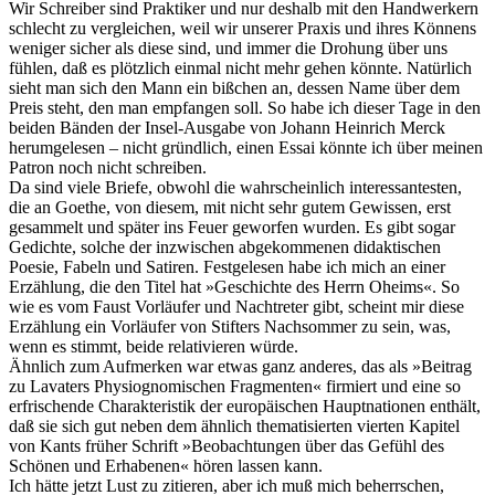
Wir Schreiber sind Praktiker und nur deshalb mit den Handwerkern
schlecht zu vergleichen, weil wir unserer Praxis und ihres Könnens
weniger sicher als diese sind, und immer die Drohung über uns
fühlen, daß es plötzlich einmal nicht mehr gehen könnte. Natürlich
sieht man sich den Mann ein bißchen an, dessen Name über dem
Preis steht, den man empfangen soll. So habe ich dieser Tage in den
beiden Bänden der Insel-Ausgabe von Johann Heinrich Merck
herumgelesen – nicht gründlich, einen Essai könnte ich über meinen
Patron noch nicht schreiben.
Da sind viele Briefe, obwohl die wahrscheinlich interessantesten,
die an Goethe, von diesem, mit nicht sehr gutem Gewissen, erst
gesammelt und später ins Feuer geworfen wurden. Es gibt sogar
Gedichte, solche der inzwischen abgekommenen didaktischen
Poesie, Fabeln und Satiren. Festgelesen habe ich mich an einer
Erzählung, die den Titel hat »Geschichte des Herrn Oheims«. So
wie es vom Faust Vorläufer und Nachtreter gibt, scheint mir diese
Erzählung ein Vorläufer von Stifters Nachsommer zu sein, was,
wenn es stimmt, beide relativieren würde.
Ähnlich zum Aufmerken war etwas ganz anderes, das als »Beitrag
zu Lavaters Physiognomischen Fragmenten« firmiert und eine so
erfrischende Charakteristik der europäischen Hauptnationen enthält,
daß sie sich gut neben dem ähnlich thematisierten vierten Kapitel
von Kants früher Schrift »Beobachtungen über das Gefühl des
Schönen und Erhabenen« hören lassen kann.
Ich hätte jetzt Lust zu zitieren, aber ich muß mich beherrschen,