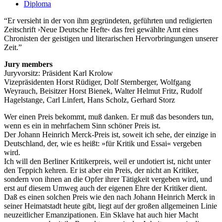
Diploma
Er versieht in der von ihm gegründeten, geführten und redigierten
Zeitschrift ›Neue Deutsche Hefte‹ das frei gewählte Amt eines
Chronisten der geistigen und literarischen Hervorbringungen unserer
Zeit.
Jury members
Juryvorsitz: Präsident Karl Krolow
Vizepräsidenten Horst Rüdiger, Dolf Sternberger, Wolfgang
Weyrauch, Beisitzer Horst Bienek, Walter Helmut Fritz, Rudolf
Hagelstange, Carl Linfert, Hans Scholz, Gerhard Storz
Wer einen Preis bekommt, muß danken. Er muß das besonders tun,
wenn es ein in mehrfachem Sinn schöner Preis ist.
Der Johann Heinrich Merck-Preis ist, soweit ich sehe, der einzige in
Deutschland, der, wie es heißt: »für Kritik und Essai« vergeben
wird.
Ich will den Berliner Kritikerpreis, weil er undotiert ist, nicht unter
den Teppich kehren. Er ist aber ein Preis, der nicht an Kritiker,
sondern von ihnen an die Opfer ihrer Tätigkeit vergeben wird, und
erst auf diesem Umweg auch der eigenen Ehre der Kritiker dient.
Daß es einen solchen Preis wie den nach Johann Heinrich Merck in
seiner Heimatstadt heute gibt, liegt auf der großen allgemeinen Linie
neuzeitlicher Emanzipationen. Ein Sklave hat auch hier Macht