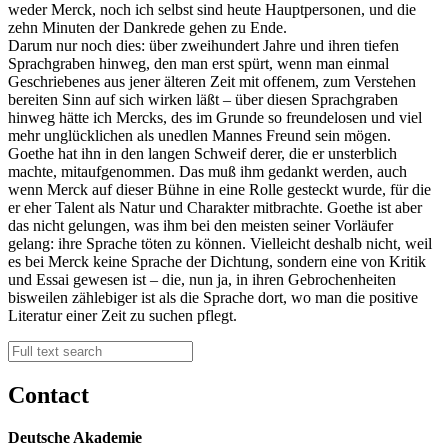
weder Merck, noch ich selbst sind heute Hauptpersonen, und die
zehn Minuten der Dankrede gehen zu Ende.
Darum nur noch dies: über zweihundert Jahre und ihren tiefen
Sprachgraben hinweg, den man erst spürt, wenn man einmal
Geschriebenes aus jener älteren Zeit mit offenem, zum Verstehen
bereiten Sinn auf sich wirken läßt – über diesen Sprachgraben
hinweg hätte ich Mercks, des im Grunde so freundelosen und viel
mehr unglücklichen als unedlen Mannes Freund sein mögen.
Goethe hat ihn in den langen Schweif derer, die er unsterblich
machte, mitaufgenommen. Das muß ihm gedankt werden, auch
wenn Merck auf dieser Bühne in eine Rolle gesteckt wurde, für die
er eher Talent als Natur und Charakter mitbrachte. Goethe ist aber
das nicht gelungen, was ihm bei den meisten seiner Vorläufer
gelang: ihre Sprache töten zu können. Vielleicht deshalb nicht, weil
es bei Merck keine Sprache der Dichtung, sondern eine von Kritik
und Essai gewesen ist – die, nun ja, in ihren Gebrochenheiten
bisweilen zählebiger ist als die Sprache dort, wo man die positive
Literatur einer Zeit zu suchen pflegt.
Contact
Deutsche Akademie