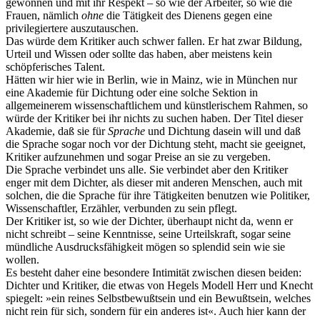
gewonnen und mit ihr Respekt – so wie der Arbeiter, so wie die
Frauen, nämlich
ohne
die Tätigkeit des Dienens gegen eine
privilegiertere auszutauschen.
Das würde dem Kritiker auch schwer fallen. Er hat zwar Bildung,
Urteil und Wissen oder sollte das haben, aber meistens kein
schöpferisches Talent.
Hätten wir hier wie in Berlin, wie in Mainz, wie in München nur
eine Akademie für Dichtung oder eine solche Sektion in
allgemeinerem wissenschaftlichem und künstlerischem Rahmen, so
würde der Kritiker bei ihr nichts zu suchen haben. Der Titel dieser
Akademie, daß sie für
Sprache
und Dichtung dasein will und daß
die Sprache sogar noch vor der Dichtung steht, macht sie geeignet,
Kritiker aufzunehmen und sogar Preise an sie zu vergeben.
Die Sprache verbindet uns alle. Sie verbindet aber den Kritiker
enger mit dem Dichter, als dieser mit anderen Menschen, auch mit
solchen, die die Sprache für ihre Tätigkeiten benutzen wie Politiker,
Wissenschaftler, Erzähler, verbunden zu sein pflegt.
Der Kritiker ist, so wie der Dichter, überhaupt nicht da, wenn er
nicht schreibt – seine Kenntnisse, seine Urteilskraft, sogar seine
mündliche Ausdrucksfähigkeit mögen so splendid sein wie sie
wollen.
Es besteht daher eine besondere Intimität zwischen diesen beiden:
Dichter und Kritiker, die etwas von Hegels Modell Herr und Knecht
spiegelt: »ein reines Selbstbewußtsein und ein Bewußtsein, welches
nicht rein für sich, sondern für ein anderes ist«. Auch hier kann der