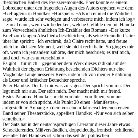
rhetorischen Ballett des Preiszeremoniells. Eher könnte es einem
Lobredner unter den fragenden Augen des Autors ergehen wie dem
»Gefragten« in Handkes »Hörspiel«: »Als ich einmal die Wahrheit
sagte, wurde ich sehr verlegen und verbesserte mich, indem ich log«
– zumal dann, wenn wir bedenken, welche Gefühle den mit Handke
zum Verwechseln ähnlichen Ich-Erzähler des Romans »Der kurze
Brief zum langen Abschied« beschleichen, als seine Freundin Claire
über ihn spricht: »Ich erschrak, daß Claire recht hatte, und freute
mich im nächsten Moment, weil sie nicht recht hatte. So ging es mir
oft, wenn ich jemandem zuhörte, der mich beschrieb; es traf mich,
und doch war es unverschämt.«
Es gibt – für mich – gegenüber dem Werk dieses radikal auf der
Wahrheit der eigenen Erfahrung bestehenden Dichters nur eine
Möglichkeit angemessener Rede: indem ich von meiner Erfahrung
als Leser und kritischer Betrachter spreche.
Peter Handke: Der hat mir was zu sagen. Der spricht von mir. Der
legt mich mir aus. Der stört mich. Der macht mich mir fremd.
Erstes Paradox: Handke spricht von mir – von Ihnen, von uns –
indem er von sich spricht. Als Punkt 20 eines »Manifestes«,
aufgestellt im Anhang zu dem vor einem Jahr erschienenen ersten
Band seiner Theaterstücke, appelliert Handke: »Nur von sich selber
schreiben.«
Der Satz hat in der deutschsprachigen Literatur dieser Jahre etwas
Schockierendes. Mißverständlich, doppeldeutig, ironisch, schillernd
wie alle Titel Handkes ist schon das seit der politischen