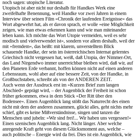
noch sagen: utopische Literatur.
Utopisch ist aber nicht nur deshalb für Handkes Werk eine
zweifelhafte Benennung, weil Handke vor zwei Jahren in einem
Interview über seinen Film »Chronik der laufenden Ereignisse« das
Wort abgewehrt hat, als er davon sprach, er wolle »eine Möglichkeit
zeigen, wie man etwas erkennen kann und wie man miteinander
leben kann. Ich möchte das Wort Utopie vermeiden, weil es sehr
modisch und vielverwendet ist«, sondern vor allem deshalb, weil der
mit »fremdem«, das heißt: mit klarem, unverstelltem Blick
schauende Handke, der sein im österreichischen Internat gelerntes
Griechisch nicht vergessen hat, weiß, daß Utopia, der Nimmer-Ort,
das Land Nirgendwo immer unerreichbar bleiben wird, daß wir, auf
den Planeten Erde verbannt, hoffen können nicht auf einen anderen
Lebensraum, wohl aber auf eine bessere Zeit, von der Handke, in
Großbuchstaben, schreibt als von der ANDEREN ZEIT.
Auch wenn der Ausdruck erst im »Kurzen Brief zum langen
Abschied« geprägt wird, – der Augenblick der Freiheit ist schon
früher gekommen, etwa in dem Stück »Der Ritt über den
Bodensee«. Einen Augenblick lang stößt das Naturrecht des einen
nicht mit dem der anderen zusammen, glückt alles, geht nichts mehr
schief, gibt es keine Mißverständnisse, singen und tanzen die
Menschen und jubeln: »Wir sind frei!... Wir haben uns vergessen!«
Einen szenischen Augenblick lang. Nicht länger. Aber welche
anregende Kraft geht von diesem Glücksmoment aus, welche –
auch politische – Energie wird da frei. Dies ist ein Augenblick, wie