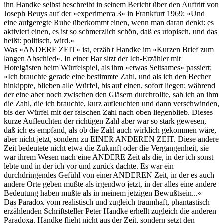
ihn Handke selbst beschreibt in seinem Bericht über den Auftritt von
Joseph Beuys auf der »experimenta 3« in Frankfurt 1969: »Und
eine aufgeregte Ruhe überkommt einen, wenn man daran denkt: es
aktiviert einen, es ist so schmerzlich schön, daß es utopisch, und das
heißt: politisch, wird.«
Was »ANDERE ZEIT« ist, erzählt Handke im »Kurzen Brief zum
langen Abschied«. In einer Bar sitzt der Ich-Erzähler mit
Hotelgästen beim Würfelspiel, als ihm »etwas Seltsames« passiert:
»Ich brauchte gerade eine bestimmte Zahl, und als ich den Becher
hinkippte, blieben alle Würfel, bis auf einen, sofort liegen; während
der eine aber noch zwischen den Gläsern durchrollte, sah ich an ihm
die Zahl, die ich brauchte, kurz aufleuchten und dann verschwinden,
bis der Würfel mit der falschen Zahl nach oben liegenblieb. Dieses
kurze Aufleuchten der richtigen Zahl aber war so stark gewesen,
daß ich es empfand, als ob die Zahl auch wirklich gekommen wäre,
aber nicht jetzt, sondern zu EINER ANDEREN ZEIT. Diese andere
Zeit bedeutete nicht etwa die Zukunft oder die Vergangenheit, sie
war ihrem Wesen nach eine ANDERE Zeit als die, in der ich sonst
lebte und in der ich vor und zurück dachte. Es war ein
durchdringendes Gefühl von einer ANDEREN Zeit, in der es auch
andere Orte geben mußte als irgendwo jetzt, in der alles eine andere
Bedeutung haben mußte als in meinem jetzigen Bewußtsein...«
Das Paradox vom realistisch und zugleich traumhaft, phantastisch
erzählenden Schriftsteller Peter Handke erhellt zugleich die anderen
Paradoxa. Handke flieht nicht aus der Zeit, sondern setzt den