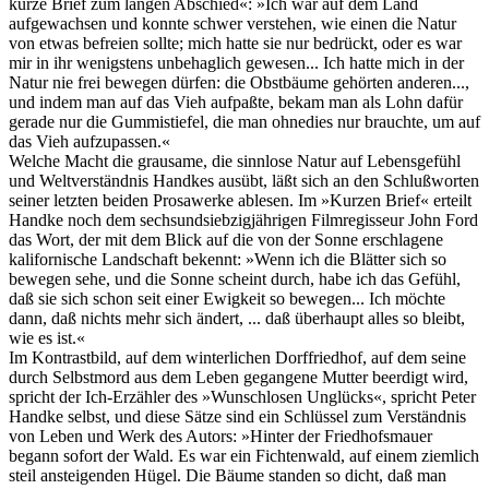
kurze Brief zum langen Abschied«: »Ich war auf dem Land
aufgewachsen und konnte schwer verstehen, wie einen die Natur
von etwas befreien sollte; mich hatte sie nur bedrückt, oder es war
mir in ihr wenigstens unbehaglich gewesen... Ich hatte mich in der
Natur nie frei bewegen dürfen: die Obstbäume gehörten anderen...,
und indem man auf das Vieh aufpaßte, bekam man als Lohn dafür
gerade nur die Gummistiefel, die man ohnedies nur brauchte, um auf
das Vieh aufzupassen.«
Welche Macht die grausame, die sinnlose Natur auf Lebensgefühl
und Weltverständnis Handkes ausübt, läßt sich an den Schlußworten
seiner letzten beiden Prosawerke ablesen. Im »Kurzen Brief« erteilt
Handke noch dem sechsundsiebzigjährigen Filmregisseur John Ford
das Wort, der mit dem Blick auf die von der Sonne erschlagene
kalifornische Landschaft bekennt: »Wenn ich die Blätter sich so
bewegen sehe, und die Sonne scheint durch, habe ich das Gefühl,
daß sie sich schon seit einer Ewigkeit so bewegen... Ich möchte
dann, daß nichts mehr sich ändert, ... daß überhaupt alles so bleibt,
wie es ist.«
Im Kontrastbild, auf dem winterlichen Dorffriedhof, auf dem seine
durch Selbstmord aus dem Leben gegangene Mutter beerdigt wird,
spricht der Ich-Erzähler des »Wunschlosen Unglücks«, spricht Peter
Handke selbst, und diese Sätze sind ein Schlüssel zum Verständnis
von Leben und Werk des Autors: »Hinter der Friedhofsmauer
begann sofort der Wald. Es war ein Fichtenwald, auf einem ziemlich
steil ansteigenden Hügel. Die Bäume standen so dicht, daß man