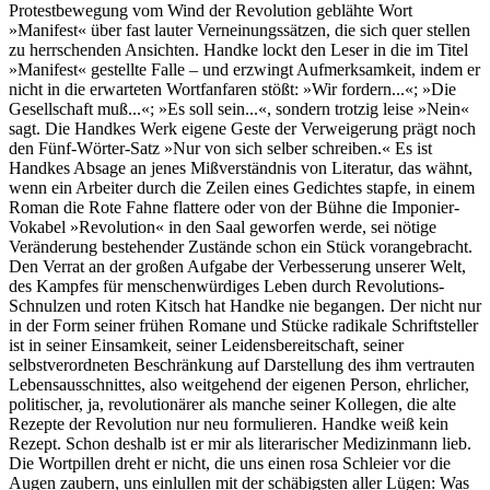
Protestbewegung vom Wind der Revolution geblähte Wort
»Manifest« über fast lauter Verneinungssätzen, die sich quer stellen
zu herrschenden Ansichten. Handke lockt den Leser in die im Titel
»Manifest« gestellte Falle – und erzwingt Aufmerksamkeit, indem er
nicht in die erwarteten Wortfanfaren stößt: »Wir fordern...«; »Die
Gesellschaft muß...«; »Es soll sein...«, sondern trotzig leise »Nein«
sagt. Die Handkes Werk eigene Geste der Verweigerung prägt noch
den Fünf-Wörter-Satz »Nur von sich selber schreiben.« Es ist
Handkes Absage an jenes Mißverständnis von Literatur, das wähnt,
wenn ein Arbeiter durch die Zeilen eines Gedichtes stapfe, in einem
Roman die Rote Fahne flattere oder von der Bühne die Imponier-
Vokabel »Revolution« in den Saal geworfen werde, sei nötige
Veränderung bestehender Zustände schon ein Stück vorangebracht.
Den Verrat an der großen Aufgabe der Verbesserung unserer Welt,
des Kampfes für menschenwürdiges Leben durch Revolutions-
Schnulzen und roten Kitsch hat Handke nie begangen. Der nicht nur
in der Form seiner frühen Romane und Stücke radikale Schriftsteller
ist in seiner Einsamkeit, seiner Leidensbereitschaft, seiner
selbstverordneten Beschränkung auf Darstellung des ihm vertrauten
Lebensausschnittes, also weitgehend der eigenen Person, ehrlicher,
politischer, ja, revolutionärer als manche seiner Kollegen, die alte
Rezepte der Revolution nur neu formulieren. Handke weiß kein
Rezept. Schon deshalb ist er mir als literarischer Medizinmann lieb.
Die Wortpillen dreht er nicht, die uns einen rosa Schleier vor die
Augen zaubern, uns einlullen mit der schäbigsten aller Lügen: Was