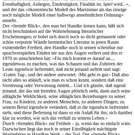
Ernsthaftigkeit, Anliegen, Eindeutigkeit, Finalität ist,
Spiel
wird...«,
und der das »ökonomische Modell des Marxismus als das einzige
noch mögliche Modell einer halbwegs annehmlichen Ordnung«
ansieht.
Der »fremde Blick«, den man bei Handke lernen kann, läßt sich
nicht beschränken auf die Wahrnehmung literarischer
Erscheinungen; er bohrt sich durch noch so dicht gemauerte oder
schön verputzte Wände hermetischer Literatur in jenen Raum
existentieller Freiheit, den Handke noch in seinen scheinbar nur
sprachverspielten Etüden nie aus den Augen verliert und den er
1970 so umschrieben hat: »Für mich kommt es darauf an...,
irgendetwas zu machen, was das Schauen und das Zuhören der
Leute irgendwie befremdet, daß nicht jemand auftritt und sagt:
›Guten Tag‹, und der andere antwortet: ›Mir geht es gut.‹ Daß also
nicht alles so abläuft, wie man es schon kennt, sondern daß eine
Verstörung oder Verwirrung eintritt... Und ich glaube, daß irgend
jemand, der das mit fremden Augen plötzlich sieht, dann auch seine
alltägliche Wirklichkeit, seine alltäglichen Beziehungen zu seiner
Frau, zu Kindern, zu anderen Menschen, zu anderen Dingen, zu
seinem Beruf irgendwie verändert, daß er die irgendwie befremdet
sieht, und diese Befreiung ist dann so ein Anlaß für ihn, sich darüber
klar zu werden, wie sich das verhält zu seinem Leben.«
Durch »fremden Blick« zur Freiheit – ja, wenn das so einfach wäre.
Dazwischen liegt das noch in seiner Einsilbigkeit mächtigste
Wortgebirge in Handkes Werk – der Tod. Der »fremde Blick«