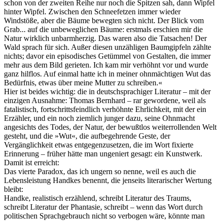
schon von der zweiten Reihe nur noch die Spitzen sah, dann Wipfel
hinter Wipfel. Zwischen den Schneefetzen immer wieder
Windstöße, aber die Bäume bewegten sich nicht. Der Blick vom
Grab... auf die unbeweglichen Bäume: erstmals erschien mir die
Natur wirklich unbarmherzig. Das waren also die Tatsachen! Der
Wald sprach für sich. Außer diesen unzähligen Baumgipfeln zählte
nichts; davor ein episodisches Getümmel von Gestalten, die immer
mehr aus dem Bild gerieten. Ich kam mir verhöhnt vor und wurde
ganz hilflos. Auf einmal hatte ich in meiner ohnmächtigen Wut das
Bedürfnis, etwas über meine Mutter zu schreiben.«
Hier ist beides wichtig: die in deutschsprachiger Literatur – mit der
einzigen Ausnahme: Thomas Bernhard – rar gewordene, weil als
fatalistisch, fortschrittsfeindlich verhöhnte Ehrlichkeit, mit der ein
Erzähler, und ein noch ziemlich junger dazu, seine Ohnmacht
angesichts des Todes, der Natur, der bewußtlos weiterrollenden Welt
gesteht, und die »Wut«, die aufbegehrende Geste, der
Vergänglichkeit etwas entgegenzusetzen, die im Wort fixierte
Erinnerung – früher hätte man ungeniert gesagt: ein Kunstwerk.
Damit ist erreicht:
Das vierte Paradox, das ich ungern so nenne, weil es auch die
Lebensleistung Handkes benennt, die jenseits literarischer Wertung
bleibt:
Handke, realistisch erzählend, schreibt Literatur des Traums,
schreibt Literatur der Phantasie, schreibt – wenn das Wort durch
politischen Sprachgebrauch nicht so verbogen wäre, könnte man