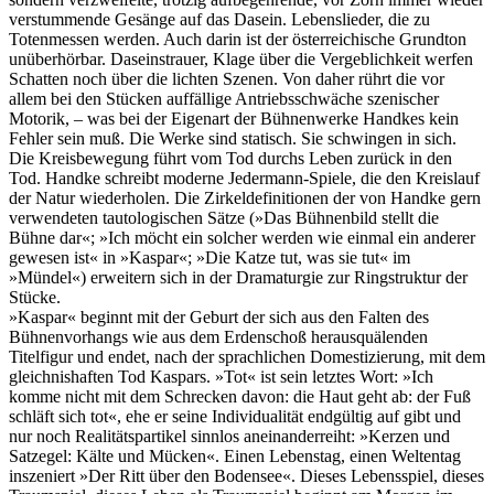
verstummende Gesänge auf das Dasein. Lebenslieder, die zu
Totenmessen werden. Auch darin ist der österreichische Grundton
unüberhörbar. Daseinstrauer, Klage über die Vergeblichkeit werfen
Schatten noch über die lichten Szenen. Von daher rührt die vor
allem bei den Stücken auffällige Antriebsschwäche szenischer
Motorik, – was bei der Eigenart der Bühnenwerke Handkes kein
Fehler sein muß. Die Werke sind statisch. Sie schwingen in sich.
Die Kreisbewegung führt vom Tod durchs Leben zurück in den
Tod. Handke schreibt moderne Jedermann-Spiele, die den Kreislauf
der Natur wiederholen. Die Zirkeldefinitionen der von Handke gern
verwendeten tautologischen Sätze (»Das Bühnenbild stellt die
Bühne dar«; »Ich möcht ein solcher werden wie einmal ein anderer
gewesen ist« in »Kaspar«; »Die Katze tut, was sie tut« im
»Mündel«) erweitern sich in der Dramaturgie zur Ringstruktur der
Stücke.
»Kaspar« beginnt mit der Geburt der sich aus den Falten des
Bühnenvorhangs wie aus dem Erdenschoß herausquälenden
Titelfigur und endet, nach der sprachlichen Domestizierung, mit dem
gleichnishaften Tod Kaspars. »Tot« ist sein letztes Wort: »Ich
komme nicht mit dem Schrecken davon: die Haut geht ab: der Fuß
schläft sich tot«, ehe er seine Individualität endgültig auf gibt und
nur noch Realitätspartikel sinnlos aneinanderreiht: »Kerzen und
Satzegel: Kälte und Mücken«. Einen Lebenstag, einen Weltentag
inszeniert »Der Ritt über den Bodensee«. Dieses Lebensspiel, dieses