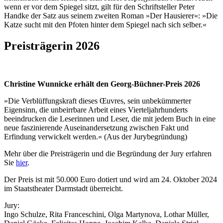
wenn er vor dem Spiegel sitzt, gilt für den Schriftsteller Peter
Handke der Satz aus seinem zweiten Roman »Der Hausierer«: »Die
Katze sucht mit den Pfoten hinter dem Spiegel nach sich selber.«
Preisträgerin 2026
Christine Wunnicke erhält den Georg-Büchner-Preis 2026
»Die Verblüffungskraft dieses Œuvres, sein unbekümmerter
Eigensinn, die unbeirrbare Arbeit eines Vierteljahrhunderts
beeindrucken die Leserinnen und Leser, die mit jedem Buch in eine
neue faszinierende Auseinandersetzung zwischen Fakt und
Erfindung verwickelt werden.« (Aus der Jurybegründung)
Mehr über die Preisträgerin und die Begründung der Jury erfahren
Sie
hier
.
Der Preis ist mit 50.000 Euro dotiert und wird am 24. Oktober 2024
im Staatstheater Darmstadt überreicht.
Jury:
Ingo Schulze, Rita Franceschini, Olga Martynova, Lothar Müller,