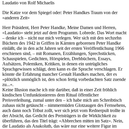
Laudatio von Rolf Michaelis
Die Katze vor dem Spiegel oder: Peter Handkes Traum von der
»anderen Zeit«
Herr Präsident, Herr Peter Handke, Meine Damen und Herren,
»Laudatio« steht jetzt auf dem Programm. Lobrede. Das Wort macht
– denke ich – nicht nur mich verlegen. Wer sich mit den sechzehn
Büchern des 1942 in Griffen in Kärnten geborenen Peter Handke
einläßt, die in den acht Jahren seit der ersten Veröffentlichung 1966
erschienen sind, – mit Romanen, Erzählungen, Sprechstücken,
Schauspielen, Gedichten, Hörspielen, Drehbüchern, Essays,
Aufsätzen, Polemiken, Kritiken, in denen ein untrügliches
Sprachgewissen schlägt, dem kann es die Sprache verschlagen. Er
könnte die Erfahrung mancher Gestalt Handkes machen, der es
»plötzlich unmöglich ist, den schon fertig vorbedachten Satz zuende
zu...«.
Keine Illusion mache ich mir darüber, daß in einer Zeit fröhlich
kindischen Umfunktionierens dem Ritual öffentlicher
Preisverleihung, zumal unter den – ich habe mich am Schreibtisch
zuhaus nicht getäuscht – nimmermüden Glotzaugen des Fernsehens,
auch dann noch Tribut zollt, wer sich jetzt vom Rednerpult trollte in
der Absicht, das Gedicht des Preisträgers in die Wirklichkeit zu
überführen, das den Titel trägt: »Abbrechen mitten im Satz«. Nein,
die Laudatio als Anakoluth, das wäre nur eine weitere Figur im