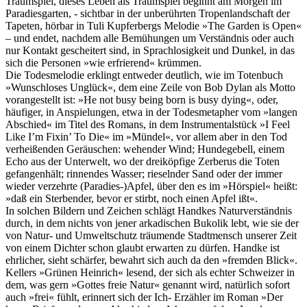
Traumspiel, dieses Leben als Traumspiel beginnt am Morgen im
Paradiesgarten, - sichtbar in der unberührten Tropenlandschaft der
Tapeten, hörbar in Tuli Kupferbergs Melodie »The Garden is Open«
– und endet, nachdem alle Bemühungen um Verständnis oder auch
nur Kontakt gescheitert sind, in Sprachlosigkeit und Dunkel, in das
sich die Personen »wie erfrierend« krümmen.
Die Todesmelodie erklingt entweder deutlich, wie im Totenbuch
»Wunschloses Unglück«, dem eine Zeile von Bob Dylan als Motto
vorangestellt ist: »He not busy being born is busy dying«, oder,
häufiger, in Anspielungen, etwa in der Todesmetapher vom »langen
Abschied« im Titel des Romans, in dem Instrumentalstück »I Feel
Like I’m Fixin’ To Die« im »Mündel«, vor allem aber in den Tod
verheißenden Geräuschen: wehender Wind; Hundegebell, einem
Echo aus der Unterwelt, wo der dreiköpfige Zerberus die Toten
gefangenhält; rinnendes Wasser; rieselnder Sand oder der immer
wieder verzehrte (Paradies-)Apfel, über den es im »Hörspiel« heißt:
»daß ein Sterbender, bevor er stirbt, noch einen Apfel ißt«.
In solchen Bildern und Zeichen schlägt Handkes Naturverständnis
durch, in dem nichts von jener arkadischen Bukolik lebt, wie sie der
von Natur- und Umweltschutz träumende Stadtmensch unserer Zeit
von einem Dichter schon glaubt erwarten zu dürfen. Handke ist
ehrlicher, sieht schärfer, bewahrt sich auch da den »fremden Blick«.
Kellers »Grünen Heinrich« lesend, der sich als echter Schweizer in
dem, was gern »Gottes freie Natur« genannt wird, natürlich sofort
auch »frei« fühlt, erinnert sich der Ich- Erzähler im Roman »Der