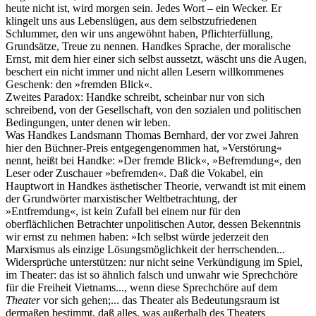
heute nicht ist, wird morgen sein. Jedes Wort – ein Wecker. Er
klingelt uns aus Lebenslügen, aus dem selbstzufriedenen
Schlummer, den wir uns angewöhnt haben, Pflichterfüllung,
Grundsätze, Treue zu nennen. Handkes Sprache, der moralische
Ernst, mit dem hier einer sich selbst aussetzt, wäscht uns die Augen,
beschert ein nicht immer und nicht allen Lesern willkommenes
Geschenk: den »fremden Blick«.
Zweites Paradox: Handke schreibt, scheinbar nur von sich
schreibend, von der Gesellschaft, von den sozialen und politischen
Bedingungen, unter denen wir leben.
Was Handkes Landsmann Thomas Bernhard, der vor zwei Jahren
hier den Büchner-Preis entgegengenommen hat, »Verstörung«
nennt, heißt bei Handke: »Der fremde Blick«, »Befremdung«, den
Leser oder Zuschauer »befremden«. Daß die Vokabel, ein
Hauptwort in Handkes ästhetischer Theorie, verwandt ist mit einem
der Grundwörter marxistischer Weltbetrachtung, der
»Entfremdung«, ist kein Zufall bei einem nur für den
oberflächlichen Betrachter unpolitischen Autor, dessen Bekenntnis
wir ernst zu nehmen haben: »Ich selbst würde jederzeit den
Marxismus als einzige Lösungsmöglichkeit der herrschenden...
Widersprüche unterstützen: nur nicht seine Verkündigung im Spiel,
im Theater: das ist so ähnlich falsch und unwahr wie Sprechchöre
für die Freiheit Vietnams..., wenn diese Sprechchöre auf dem
Theater
vor sich gehen;... das Theater als Bedeutungsraum ist
dermaßen bestimmt, daß alles, was außerhalb des Theaters