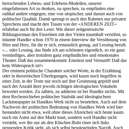
herrschenden Lebens- und Erlebens-Modellen, unserer
eingefahrenen Art zu denken, zu sprechen, zu empfinden eine
radikal andere entgegen, eine von utopischer, und darum auch von
politischer Qualität. Damit sprengt er auch den Rahmen nur privaten
Sprechens und macht den Traum von der »ANDEREN ZEIT«
erfahrbar auch für den Leser. Wie dieser zeitgenössische
Bildungsroman den Einzelnen mit den Vielen traumhaft versöhnt, so
träumte Handke schon 1970 in einem Interview die Versöhnung von
Hirn und Herz, für die er sich, erstaunlich genug, auf Lessing beruft:
»... oder Lessing, das finde ich am schönsten eigentlich, so ein ganz
vernünftiges, aber trotzdem ganz empfindliches und emotionales
Theater. Daß das zusammenkommt: Emotion und Vernunft! Daß das
kein Widerspruch ist!«
Der eminent politische Charakter solcher Worte, in der Erzählung
oder in theoretischen Überlegungen, wird kaum noch begriffen in
einer Zeit, in der Texte nur noch auf ihre Gesinnung geprüft und
nach der Anzahl ihrer jeweils richtigen ideologischen Vokabeln
bewertet werden. Zu zählen, zu addieren ist bei Handke nichts. Mit
dem Rechenschieber politischer Statistik und ideologischem
Lackmuspapier ist Handkes Werk nicht zu beurteilen. Auch auf dem
Nachweis der politischen Bedeutung von Handkes Werk wird hier
bestanden nicht etwa, weil ohne dieses Abzeichen sich heute kaum
noch ein Autor auf den Markt traut, sondern weil Handke nicht
versteht, wer ihn nur als den Klischee-Bubi einer sich links
nennenden Kritik sieht, als sich selbst bespiegelnden Narziß. Auch