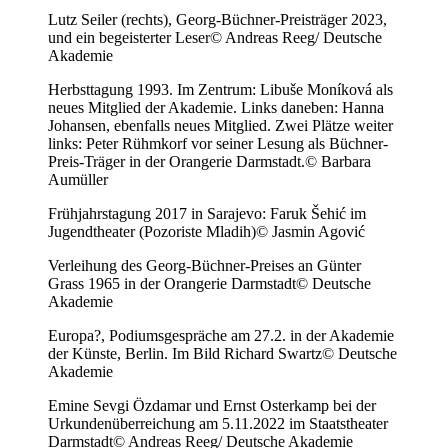
Lutz Seiler (rechts), Georg-Büchner-Preisträger 2023,
und ein begeisterter Leser
© Andreas Reeg/ Deutsche
Akademie
Herbsttagung 1993. Im Zentrum: Libuše Moníková als
neues Mitglied der Akademie. Links daneben: Hanna
Johansen, ebenfalls neues Mitglied. Zwei Plätze weiter
links: Peter Rühmkorf vor seiner Lesung als Büchner-
Preis-Träger in der Orangerie Darmstadt.
© Barbara
Aumüller
Frühjahrstagung 2017 in Sarajevo: Faruk Šehić im
Jugendtheater (Pozoriste Mladih)
© Jasmin Agović
Verleihung des Georg-Büchner-Preises an Günter
Grass 1965 in der Orangerie Darmstadt
© Deutsche
Akademie
Europa?, Podiumsgespräche am 27.2. in der Akademie
der Künste, Berlin. Im Bild Richard Swartz
© Deutsche
Akademie
Emine Sevgi Özdamar und Ernst Osterkamp bei der
Urkundenüberreichung am 5.11.2022 im Staatstheater
Darmstadt
© Andreas Reeg/ Deutsche Akademie